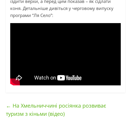
їздити верхи, а перед цим показав – як сідлати
коня. Детальніше дивіться у черговому випуску
програми “Ля Село”:
←
На Хмельниччині росіянка розвиває
туризм з кіньми (відео)