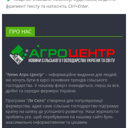
фрагмент тексту та натисніть
Ctrl+Enter
.
ПРО НАС
“News Агро-Центр”
– інформаційне видання для людей,
які хочуть бути в курсі основних трендів сільського
господарства. У нашому фокусі знаходяться, перш за все,
дрібні та середні фермери України.
Програма
“Ля Село”
створена для популяризації
фермерства, адже саме сільське господарство підтримує
країну на шляху до успішного розвитку. Наші журналісти
зроблять усе, щоб перебування на нашому сайті було
максимально інформативним та цікавим.