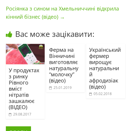
Росіянка з сином на Хмельниччині відкрила
кінний бізнес (відео)
→
Вас може зацікавити:
Ферма на
Український
Вінничині
фермер
виготовляє
вирощує
натуральну
натуральни
У продуктах
“молочку”
й
з ринку
(відео)
афродизіак
Рівного
(відео)
вміст
25.01.2019
нітратів
05.02.2018
зашкалює
(ВІДЕО)
29.08.2017