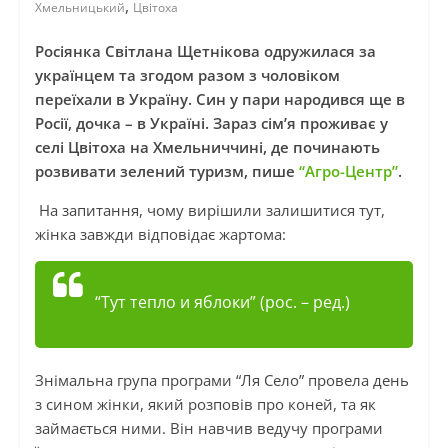
,
Хмельницький
Цвітоха
Росіянка Світлана Щетнікова одружилася за
українцем та згодом разом з чоловіком
переїхали в Україну. Син у пари народився ще в
Росії, дочка – в Україні. Зараз сім’я проживає у
селі Цвітоха на Хмельниччині, де починають
розвивати зелений туризм, пише
“Агро-Центр”
.
На запитання, чому вирішили залишитися тут,
жінка завжди відповідає жартома:
“Тут тепло и яблоки”
(рос. – ред.)
Знімальна група програми “Ля Село” провела день
з сином жінки, який розповів про коней, та як
займається ними. Він навчив ведучу програми