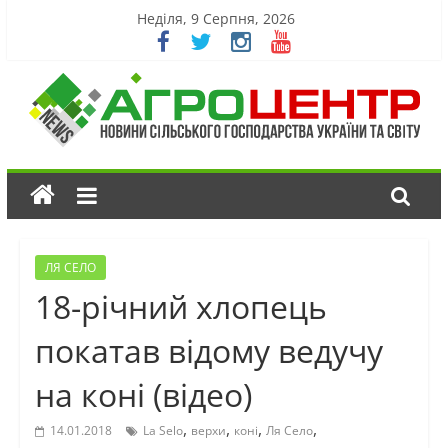
Неділя, 9 Серпня, 2026
ЛЯ СЕЛО
18-річний хлопець
покатав відому ведучу
на коні (відео)
,
,
,
,
14.01.2018
La Selo
верхи
коні
Ля Село