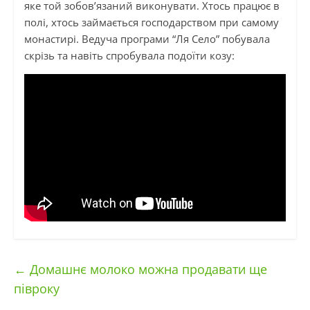
яке той зобов’язаний виконувати. Хтось працює в
полі, хтось займається господарством при самому
монастирі. Ведуча програми “Ля Село” побувала
скрізь та навіть спробувала подоїти козу:
←
Домашнє молоко можна продавати ще
півроку