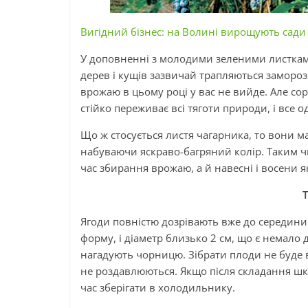
Вигідний бізнес: на Волині вирощують сади
У доповненні з молодими зеленими листками
дерев і кущів зазвичай трапляються заморозк
врожаю в цьому році у вас не вийде. Але сор
стійко переживає всі тяготи природи, і все 
Що ж стосується листя чагарника, то вони м
набуваючи яскраво-багряний колір. Таким чи
час збирання врожаю, а й навесні і восени 
Ягоди повністю дозрівають вже до середини 
форму, і діаметр близько 2 см, що є немало 
нагадують чорницю. Зібрати плоди не буде в
не роздавлюються. Якщо після складання шк
час зберігати в холодильнику.