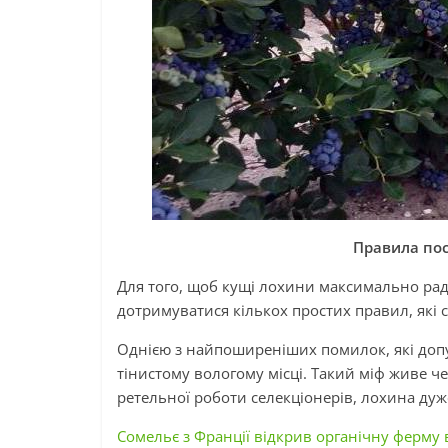
Правила пос
Для того, щоб кущі лохини максимально раду
дотримуватися кількох простих правил, які с
Однією з найпоширеніших помилок, які допу
тінистому вологому місці. Такий міф живе че
ретельної роботи селекціонерів, лохина дуж
Сомельє з Франції відкрив органічну ферму в 