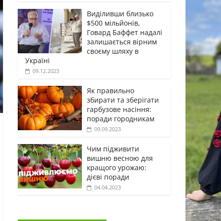
Виділивши близько
$500 мільйонів,
Говард Баффет надалі
залишається вірним
своєму шляху в
Україні
09.12.2023
Як правильно
збирати та зберігати
гарбузове насіння:
поради городникам
09.09.2023
Чим підживити
вишню весною для
кращого урожаю:
дієві поради
04.04.2023