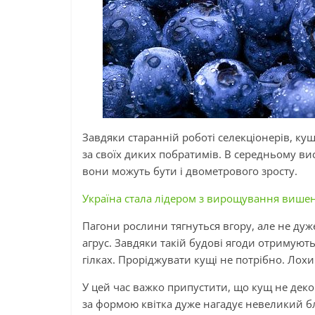
Завдяки старанній роботі селекціонерів, ку
за своїх диких побратимів. В середньому ви
вони можуть бути і двометрового зросту.
Україна стала лідером з вирощування вишень 
Пагони рослини тягнуться вгору, але не ду
агрус. Завдяки такій будові ягоди отримуют
гілках. Проріджувати кущі не потрібно. Лохи
У цей час важко припустити, що кущ не деко
за формою квітка дуже нагадує невеликий б