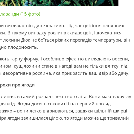
 лаванди (15 фото)
 виглядає він дуже красиво. Під час цвітіння плодових
и. В такому випадку рослина скидає цвіт, і дочекатися
т лохини Дюк не боїться різких перепадів температури, він
одно плодоносить.
ають гарну форму, і особливо ефектно виглядають восени,
ном, кущ лохини стане в нагоді вам не тільки влітку, під
як декоративна рослина, яка прикрасить ваш двір або дачу.
Трохи про ягоди
липня, в самий розпал спекотного літа. Вони мають круглу
для ягід. Ягоди досить соковиті і на перший погляд
ажко – вони легко відриваються, завдяки щільній шкірці
іра ягоди залишилася цілою, то ягоди можна ще тривалий