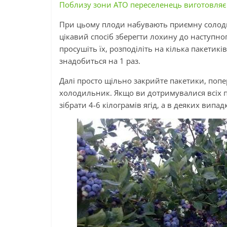
Поблизу зони АТО переселенець виготовляє с
При цьому плоди набувають приємну солод
цікавий спосіб зберегти лохину до наступног
просушіть їх, розподіліть на кілька пакетиків
знадобиться на 1 раз.
Далі просто щільно закрийте пакетики, попер
холодильник. Якщо ви дотримувалися всіх п
зібрати 4-6 кілограмів ягід, а в деяких випад