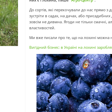
них є і лохина, пише
“Агро-Центр”
.
До сортів, які перекочували до нас прямо з 
зустріти в садах, на дачах, або присадибних
зовсім не дивмна. Ягоди не тільки смачні, 
властивостей.
Ми вже писали про те, що на лохині можна 
Вигідний бізнес: в Україні на лохині заробля