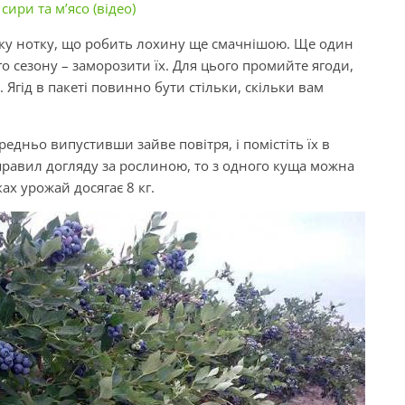
ири та м’ясо (відео)
ку нотку, що робить лохину ще смачнішою. Ще один
о сезону – заморозити їх. Для цього промийте ягоди,
. Ягід в пакеті повинно бути стільки, скільки вам
едньо випустивши зайве повітря, і помістіть їх в
равил догляду за рослиною, то з одного куща можна
ках урожай досягає 8 кг.