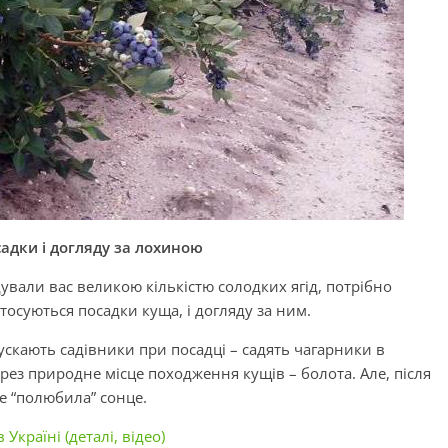
адки і догляду за лохиною
вали вас великою кількістю солодких ягід, потрібно
тосуються посадки куща, і догляду за ним.
скають садівники при посадці – садять чагарники в
рез природне місце походження кущів – болота. Але, після
е “полюбила” сонце.
Україні (деталі, відео)