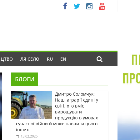
ИЦТВО
ЛЯ СЕЛО
RU
EN
БЛОГИ
Дмитро Соломчук:
Наші аграрії єдині у
світі, хто вміє
вирощувати
продукцію в умовах
сучасної війни й може навчити цього
інших
13.02.2026