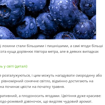
щі лохини стали більшими і пишнішими, а самі ягоди більші
сота куща дорівнює півтора метра, але в деяких випадках
у світі (деталі)
же розгалужуються, і цим можуть нагадувати смородину або
ь рівномірний сонячне світло, відмінно достигають на
на починає цвісти на початку травня.
ративний, а плодоносить ягодами. Цвітіння дуже красиве:
лідо-рожевий дзвіночок, що виділяє чудовий аромат.