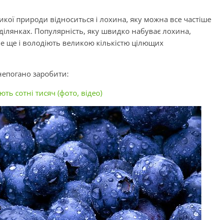
дикої природи відноситься і лохина, яку можна все частіше
 ділянках. Популярність, яку швидко набуває лохина,
але ще і володіють великою кількістю цілющих
непогано заробити:
ють сотні тисяч (фото, відео)