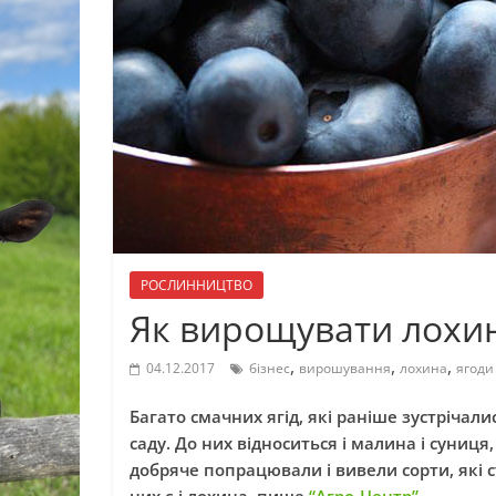
РОСЛИННИЦТВО
Як вирощувати лохин
,
,
,
04.12.2017
бізнес
вирошування
лохина
ягоди
Багато смачних ягід, які раніше зустрічал
саду. До них відноситься і малина і суниця
добряче попрацювали і вивели сорти, які ст