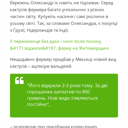
березень Олександр їх навіть не підливає. Серед
кактусів фермера багато унікальних з різних
частин світу. Купують насіння і самі рослини в
усьому світі. Так, за словами Олександра, є покупці
з Грузії, Нідерландів та Індії.
У переселенця без руки і ноги після полону
&#171;віджали&#187; ферму на Житомирщині
Нещодавно фермер придбав у Мексиці новий вид
кактусів – ацтекіум вальдезій.
“Його відкрили 2-3 роки тому. За дві
горошинки заплатив по 800
гривень. Нові види з’являються
постійно”,
– розповідає про придбання колекціонер