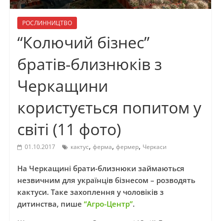
РОСЛИННИЦТВО
“Колючий бізнес”
братів-близнюків з
Черкащини
користується попитом у
світі (11 фото)
,
,
,
01.10.2017
кактус
ферма
фермер
Черкаси
На Черкащині брати-близнюки займаються
незвичним для українців бізнесом – розводять
кактуси. Таке захоплення у чоловіків з
дитинства, пише
“Агро-Центр”
.