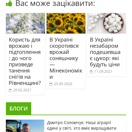
Вас може зацікавити:
Користь для
В Україні
В Україні
врожаю і
скоротився
незабаром
підтоплення
врожай
подешевша
: до чого
соняшнику
є цукор: які
призведе
—
будуть ціни
танення
Мінекономік
11.09.2021
снігів на
и
Рівненщині?
25.09.2020
20.02.2021
БЛОГИ
Дмитро Соломчук: Наші аграрії
єдині у світі, хто вміє вирощувати