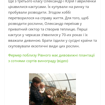
Ще з третього класу Олександр і Юрій Гавриленки
цікавилися кактусами. Їх купували на ринку та
пробували розводити. Згодом хоббі
перетворилося на справу життя. Для того, щоб
розводити рослини, Олександр переїхав у
приватний сектор та створив теплицю. Перші
кактуси у черкасах з’явилися у 70-их роках і їх
вважали дивиною. Брати їздили у сусідні країни та
скуповували екзотичні види цих рослин.
Фермер поблизу Рівного має дивовижні плантації
з сотнями сортів винограду (відео)