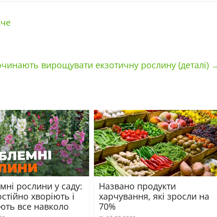
жче
 починають вирощувати екзотичну рослину (деталі)
мні рослини у саду:
Названо продукти
стійно хворіють і
харчування, які зросли на
ють все навколо
70%