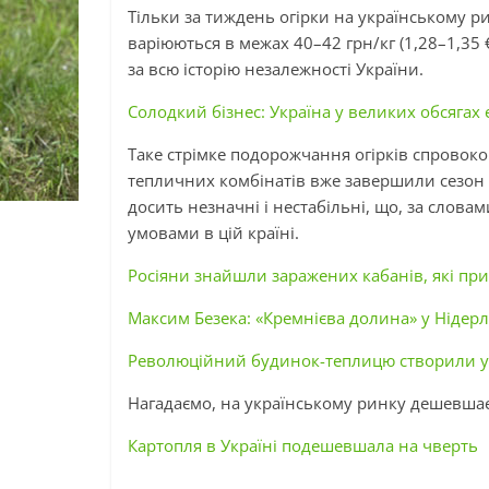
Тільки за тиждень огірки на українському 
варіюються в межах 40–42 грн/кг (1,28–1,35
за всю історію незалежності України.
Солодкий бізнес: Україна у великих обсягах 
Таке стрімке подорожчання огірків спровоков
тепличних комбінатів вже завершили сезон ре
досить незначні і нестабільні, що, за слов
умовами в цій країні.
Росіяни знайшли заражених кабанів, які при
Максим Безека: «Кремнієва долина» у Нідерла
Революційний будинок-теплицю створили у 
Нагадаємо, на українському ринку дешевшає
Картопля в Україні подешевшала на чверть