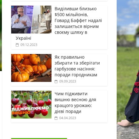
Виділивши близько
$500 мільйонів,
Говард Баффет надалі
залишається вірним
своєму шляху в
Україні
09.12.2023
Як правильно
збирати та зберігати
гарбузове насіння:
поради городникам
09.09.2023
Чим підживити
вишню весною для
кращого урожаю:
дієві поради
04.04.2023