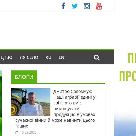
ИЦТВО
ЛЯ СЕЛО
RU
EN
БЛОГИ
Дмитро Соломчук:
Наші аграрії єдині у
світі, хто вміє
вирощувати
продукцію в умовах
сучасної війни й може навчити цього
інших
13.02.2026