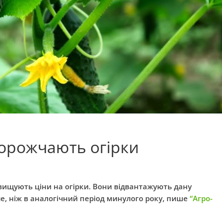
дорожчають огірки
двищують ціни на огірки. Вони відвантажують дану
че, ніж в аналогічний період минулого року, пише
“Агро-