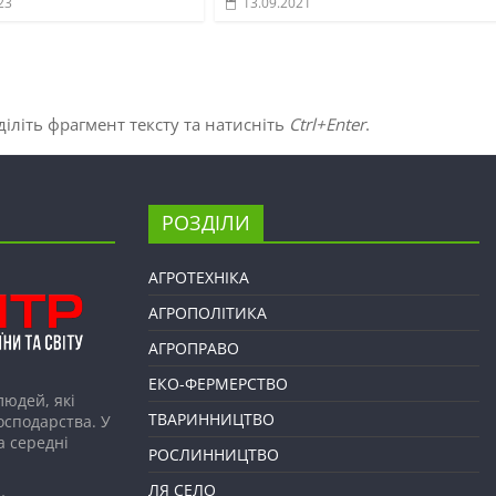
23
13.09.2021
іліть фрагмент тексту та натисніть
Ctrl+Enter
.
РОЗДІЛИ
АГРОТЕХНІКА
АГРОПОЛІТИКА
АГРОПРАВО
ЕКО-ФЕРМЕРСТВО
людей, які
ТВАРИННИЦТВО
господарства. У
а середні
РОСЛИННИЦТВО
ЛЯ СЕЛО