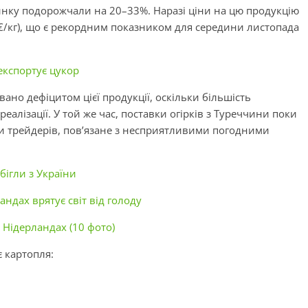
ринку подорожчали на 20–33%. Наразі ціни на цю продукцію
 €/кг), що є рекордним показником для середини листопада
експортує цукор
ано дефіцитом цієї продукції, оскільки більшість
алізації. У той же час, поставки огірків з Туреччини поки
ами трейдерів, пов’язане з несприятливими погодними
бігли з України
ндах врятує світ від голоду
Нідерландах (10 фото)
 картопля: