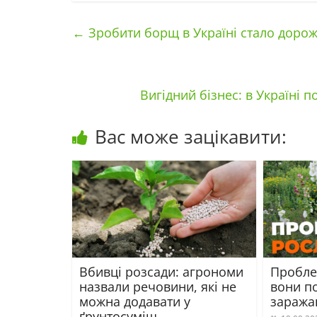
←
Зробити борщ в Україні стало доро
Вигідний бізнес: в Україні
Вас може зацікавити:
Вбивці розсади: агрономи
Пробле
назвали речовини, які не
вони по
можна додавати у
заража
ґрунтосуміш