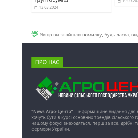
19.09.20
13.03.2024
Якщо ви знайшли помилку, будь ласка, вид
ПРО НАС
“News Агро-Центр”
– інформаційне видання для 
хочуть бути в курсі основних трендів сільського 
нашому фокусі знаходяться, перш за все, дрібні т
фермери України.