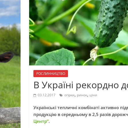
РОСЛИННИЦТВО
В Україні рекордно 
,
,
03.12.2017
огірки
ринок
ціни
Українські тепличні комбінаті активно пі
продукцію в середньому в 2,5 разів дорож
Центр”
.