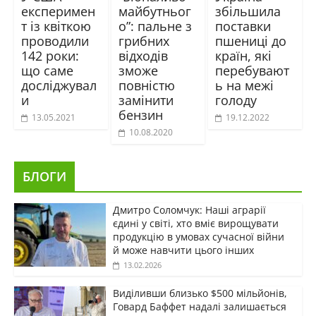
експеримен
майбутньог
збільшила
т із квіткою
о”: пальне з
поставки
проводили
грибних
пшениці до
142 роки:
відходів
країн, які
що саме
зможе
перебувают
досліджувал
повністю
ь на межі
и
замінити
голоду
бензин
13.05.2021
19.12.2022
10.08.2020
БЛОГИ
Дмитро Соломчук: Наші аграрії
єдині у світі, хто вміє вирощувати
продукцію в умовах сучасної війни
й може навчити цього інших
13.02.2026
Виділивши близько $500 мільйонів,
Говард Баффет надалі залишається