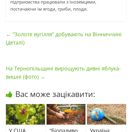
підприємства працювали з іноземцями,
постачаючи їм ягоди, гриби, плоди.
←
“Золоте вугілля” добувають на Вінниччині
(деталі)
На Тернопільщині вирощують дивні яблука-
вишні (фото)
→
Вас може зацікавити:
У США
“Біопаливо
Україна