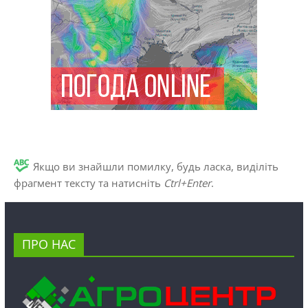
Якщо ви знайшли помилку, будь ласка, виділіть
фрагмент тексту та натисніть
Ctrl+Enter
.
ПРО НАС