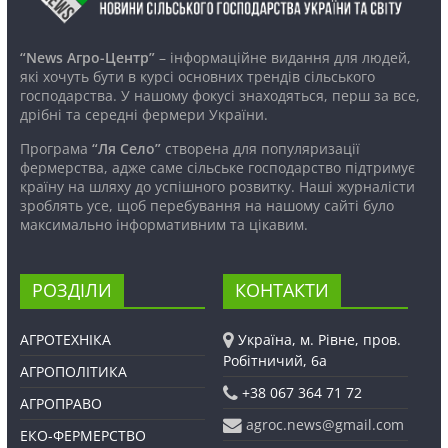
“News Агро-Центр”
– інформаційне видання для людей,
які хочуть бути в курсі основних трендів сільського
господарства. У нашому фокусі знаходяться, перш за все,
дрібні та середні фермери України.
Програма
“Ля Село”
створена для популяризації
фермерства, адже саме сільське господарство підтримує
країну на шляху до успішного розвитку. Наші журналісти
зроблять усе, щоб перебування на нашому сайті було
максимально інформативним та цікавим.
РОЗДІЛИ
КОНТАКТИ
АГРОТЕХНІКА
Україна, м. Рівне, пров.
Робітничий, 6а
АГРОПОЛІТИКА
+38 067 364 71 72
АГРОПРАВО
agroc.news@gmail.com
ЕКО-ФЕРМЕРСТВО