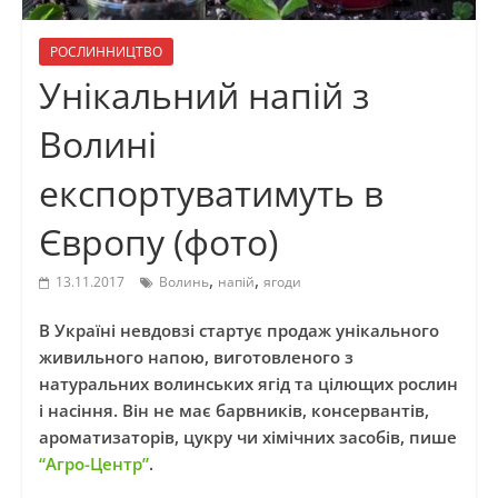
РОСЛИННИЦТВО
Унікальний напій з
Волині
експортуватимуть в
Європу (фото)
,
,
13.11.2017
Волинь
напій
ягоди
В Україні невдовзі стартує продаж унікального
живильного напою, виготовленого з
натуральних волинських ягід та цілющих рослин
і насіння. Він не має барвників, консервантів,
ароматизаторів, цукру чи хімічних засобів, пише
“Агро-Центр”
.