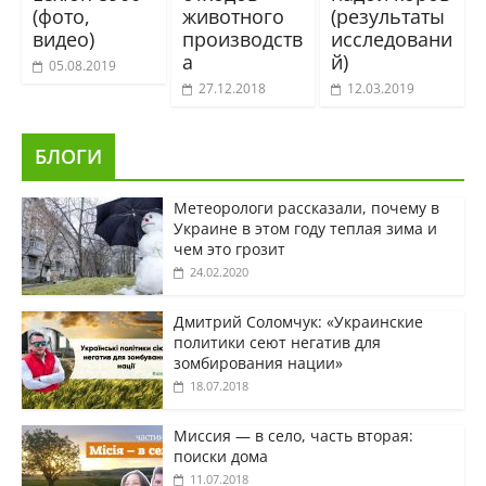
(фото,
животного
(результаты
видео)
производств
исследовани
а
й)
05.08.2019
27.12.2018
12.03.2019
БЛОГИ
Метеорологи рассказали, почему в
Украине в этом году теплая зима и
чем это грозит
24.02.2020
Дмитрий Соломчук: «Украинские
политики сеют негатив для
зомбирования нации»
18.07.2018
Миссия — в село, часть вторая:
поиски дома
11.07.2018