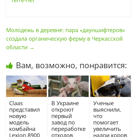
Terre-net
Молодежь в деревне: пара «дауншифтеров»
создала органическую ферму в Черкасской
области
→
Вам, возможно, понравится:
Claas
В Украине
Ученые
представил
откроют
выяснили,
новую
первый
что
модель
завод по
помогает
комбайна
переработке
увеличить
Lexion 8900
отходов
надои коров