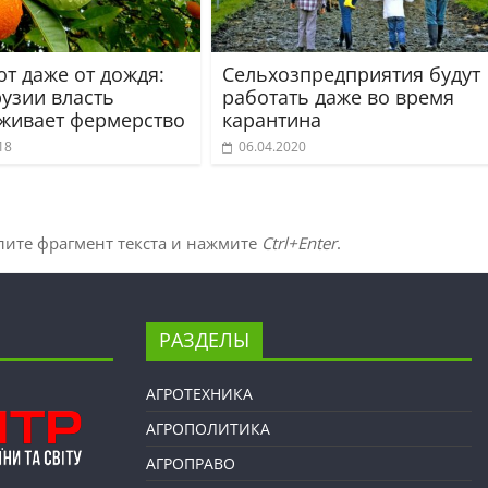
ют даже от дождя:
Сельхозпредприятия будут
рузии власть
работать даже во время
живает фермерство
карантина
18
06.04.2020
лите фрагмент текста и нажмите
Ctrl+Enter
.
РАЗДЕЛЫ
АГРОТЕХНИКА
АГРОПОЛИТИКА
АГРОПРАВО