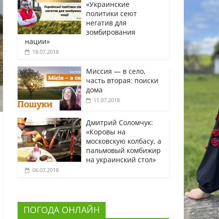
«Украинские
политики сеют
негатив для
зомбирования
нации»
18.07.2018
Миссия — в село,
часть вторая: поиски
дома
11.07.2018
Дмитрий Соломчук:
«Коровы на
московскую колбасу, а
пальмовый комбижир
на украинский стол»
06.07.2018
ПОГОДА ОНЛАЙН