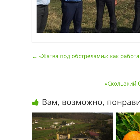
←
«Жатва под обстрелами»: как работ
«Скользкий 
Вам, возможно, понрави