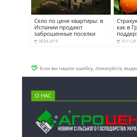
Село по цене квартиры: в
Страху
Испании продают
как в Г
заброшенные поселки
поддер
08.04.2019
15.11.20
Если вы нашли ошибку, пожалуйста, выде
О НАС