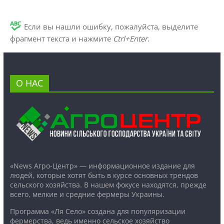
Если вы нашли ошибку, пожалуйста, выделите
фрагмент текста и нажмите
Ctrl+Enter
.
О НАС
«News Агро-Центр» — информационное издание для
людей, которые хотят быть в курсе основных трендов
сельского хозяйства. В нашем фокусе находятся, прежде
всего, мелкие и средние фермеры Украины.
Программа «Ля Село» создана для популяризации
фермерства, ведь именно сельское хозяйство