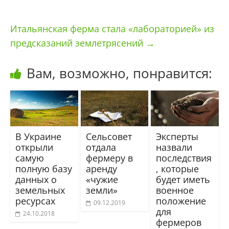
Итальянская ферма стала «лабораторией» из
предсказаний землетрясений
→
Вам, возможно, понравится:
В Украине
Сельсовет
Эксперты
открыли
отдала
назвали
самую
фермеру в
последствия
полную базу
аренду
, которые
данных о
«чужие
будет иметь
земельных
земли»
военное
ресурсах
положение
09.12.2019
для
24.10.2018
фермеров