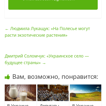
←
Людмила Лукащук: «На Полесье могут
расти экзотические растения»
Дмитрий Соломчук: «Украинское село —
будущее страны»
→
Вам, возможно, понравится:
В Украине
Депутаты
В Украине