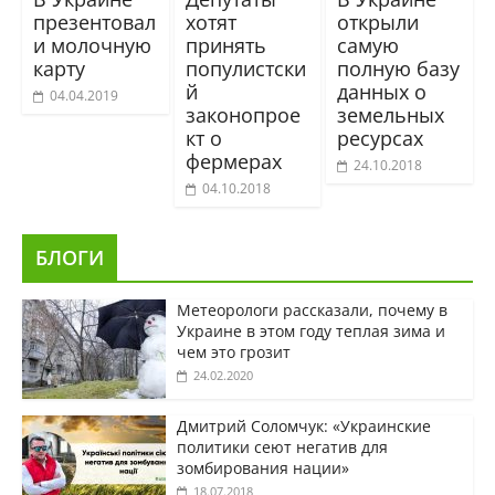
презентовал
хотят
открыли
и молочную
принять
самую
карту
популистски
полную базу
й
данных о
04.04.2019
законопрое
земельных
кт о
ресурсах
фермерах
24.10.2018
04.10.2018
БЛОГИ
Метеорологи рассказали, почему в
Украине в этом году теплая зима и
чем это грозит
24.02.2020
Дмитрий Соломчук: «Украинские
политики сеют негатив для
зомбирования нации»
18.07.2018