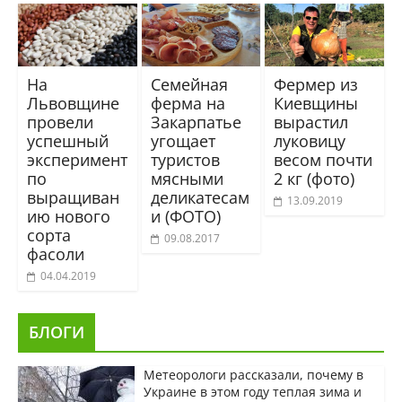
На
Семейная
Фермер из
Львовщине
ферма на
Киевщины
провели
Закарпатье
вырастил
успешный
угощает
луковицу
эксперимент
туристов
весом почти
по
мясными
2 кг (фото)
выращиван
деликатесам
13.09.2019
ию нового
и (ФОТО)
сорта
09.08.2017
фасоли
04.04.2019
БЛОГИ
Метеорологи рассказали, почему в
Украине в этом году теплая зима и