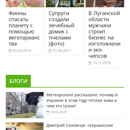
Финны
Супруги
В Луганской
спасать
создали
области
планету с
лечебный
мужчина
помощью
домик с
строит
вегетарианс
пчелами
бизнес на
тва
(фото)
изготовлени
и эко-
03.04.2019
07.09.2017
чипсов
19.11.2018
БЛОГИ
Метеорологи рассказали, почему в
Украине в этом году теплая зима и
чем это грозит
24.02.2020
Дмитрий Соломчук: «Украинские