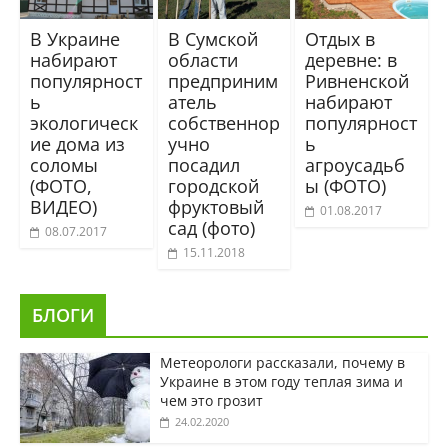
В Украине
В Сумской
Отдых в
набирают
области
деревне: в
популярност
предприним
Ривненской
ь
атель
набирают
экологическ
собственнор
популярност
ие дома из
учно
ь
соломы
посадил
агроусадьб
(ФОТО,
городской
ы (ФОТО)
ВИДЕО)
фруктовый
01.08.2017
сад (фото)
08.07.2017
15.11.2018
БЛОГИ
Метеорологи рассказали, почему в
Украине в этом году теплая зима и
чем это грозит
24.02.2020