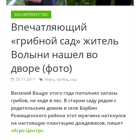
ЭКО-ФЕРМЕРСТВО
Впечатляющий
«грибной сад» житель
Волыни нашел во
дворе (фото)
,
,
20.11.2017
Volyn
грибы
сад
Василий Ващук этого года пополнил запасы
грибов, не ходя в лес. В старом саду рядом с
родительским домом в селе Борбин
Рожищенского района этот мужчина наткнулся
на настоящую плантацию дождевиков, пишет
«Агро-Центр»
.