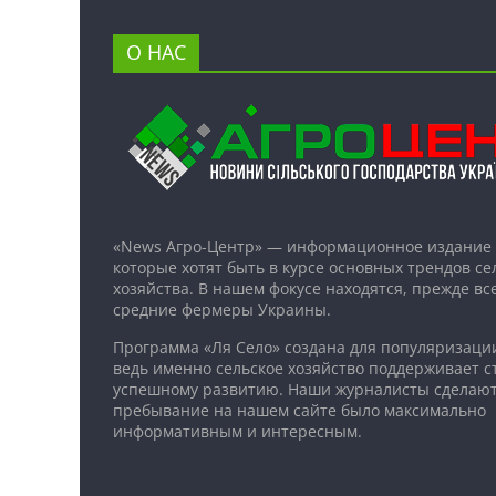
О НАС
«News Агро-Центр» — информационное издание 
которые хотят быть в курсе основных трендов се
хозяйства. В нашем фокусе находятся, прежде все
средние фермеры Украины.
Программа «Ля Село» создана для популяризаци
ведь именно сельское хозяйство поддерживает ст
успешному развитию. Наши журналисты сделают
пребывание на нашем сайте было максимально
информативным и интересным.