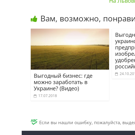
На Львов
Вам, возможно, понрави
Выгодн
украин
предпр
изобре
удобре
россий
24.10.20
Выгодный бизнес: где
можно заработать в
Украине? (Видео)
17.07.2018
Если вы нашли ошибку, пожалуйста, выде