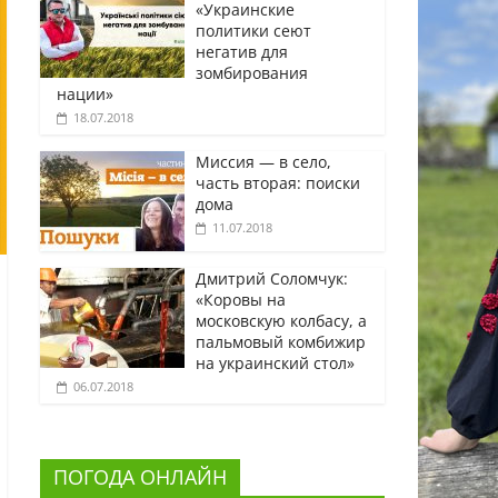
«Украинские
политики сеют
негатив для
зомбирования
нации»
18.07.2018
Миссия — в село,
часть вторая: поиски
дома
11.07.2018
Дмитрий Соломчук:
«Коровы на
московскую колбасу, а
пальмовый комбижир
на украинский стол»
06.07.2018
ПОГОДА ОНЛАЙН