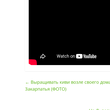
←
Выращивать киви возле своего дома
Закарпатья (ФОТО)