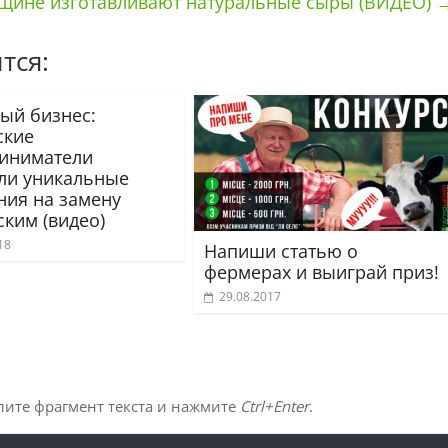
щине изготавливают натуральные сыры (ВИДЕО)
тся:
ый бизнес:
ские
иниматели
ли уникальные
ния на замену
ским (видео)
18
Напиши статью о
фермерах и выиграй приз!
29.08.2017
лите фрагмент текста и нажмите
Ctrl+Enter
.