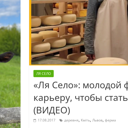
ЛЯ СЕЛО
«Ля Село»: молодой 
карьеру, чтобы ста
(ВИДЕО)
,
,
,
17.08.2017
деревня
Кміть
Львов
ферма