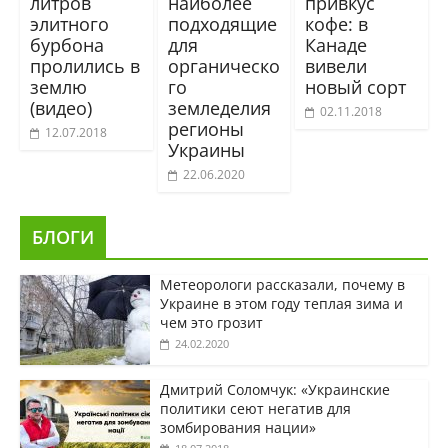
литров
наиболее
привкус
элитного
подходящие
кофе: в
бурбона
для
Канаде
пролились в
органическо
вивели
землю
го
новый сорт
(видео)
земледелия
02.11.2018
регионы
12.07.2018
Украины
22.06.2020
БЛОГИ
Метеорологи рассказали, почему в
Украине в этом году теплая зима и
чем это грозит
24.02.2020
Дмитрий Соломчук: «Украинские
политики сеют негатив для
зомбирования нации»