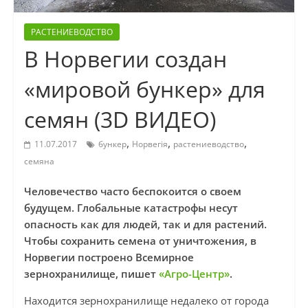
РАСТЕНИЕВОДСТВО
В Норвегии создан
«мировой бункер» для
семян (3D ВИДЕО)
,
,
,
11.07.2017
бункер
Норвегія
растениеводство
семяна
Человечество часто беспокоится о своем
будущем. Глобальные катастрофы несут
опасность как для людей, так и для растений.
Чтобы сохранить семена от уничтожения, в
Норвегии построено Всемирное
зернохранилище, пишет
«Агро-Центр»
.
Находится зернохранилище недалеко от города