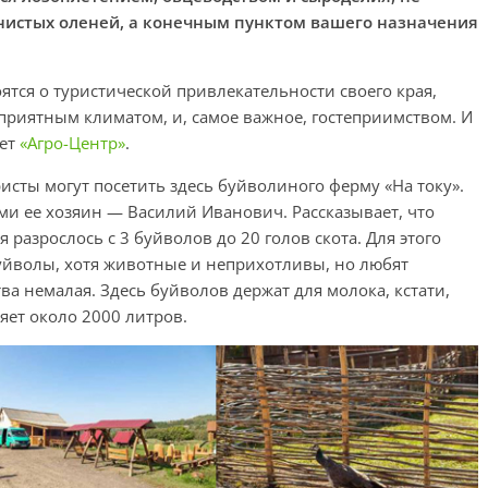
тнистых оленей, а конечным пунктом вашего назначения
тся о туристической привлекательности своего края,
оприятным климатом, и, самое важное, гостеприимством. И
ет
«Агро-Центр»
.
сты могут посетить здесь буйволиного ферму «На току».
ми ее хозяин — Василий Иванович. Рассказывает, что
 разрослось с 3 буйволов до 20 голов скота. Для этого
уйволы, хотя животные и неприхотливы, но любят
ва немалая. Здесь буйволов держат для молока, кстати,
яет около 2000 литров.