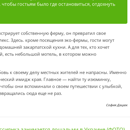
, чтобы гостьям было где остановиться, отдохнуть
стрирует собственную ферму, он превратил свое
екc. Здесь. кроме посещения эко-фермы, гости могут
омашней закарпатской кухни. А для тех, кто хочет
ей, есть небольшой мотель, в котором можно
юбовь к своему делу местных жителей не напрасны. Именно
ический имидж края. Главное — найти ту изюминку,
, чтобы они вспоминали о своем путешествии с улыбкой,
озвращались сюда еще не раз.
София Дацюк
ссиянка занимается лошадьми в Украине (ФОТО)