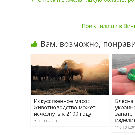
При училищи в Вин
Вам, возможно, понрави
Искусственное мясо:
Блесна
животноводство может
украин
исчезнуть к 2100 году
запате
издели
15.11.2018
04.04.20