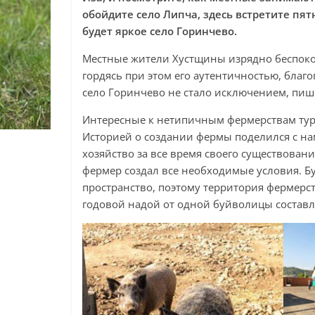
обойдите село Липча, здесь встретите пя
будет яркое село Горинчево.
Местные жители Хустщины изрядно беспокоя
гордясь при этом его аутентичностью, благ
село Горинчево не стало исключением, пиш
Интересные к нетипичным фермерствам тури
Историей о создании фермы поделился с на
хозяйство за все время своего существования
фермер создал все необходимые условия. Б
пространство, поэтому территория фермерст
годовой надой от одной буйволицы составл