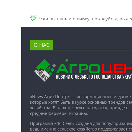
Если вы нашли ошибку, пожалуйста, выде
О НАС
«News Агро-Центр» — информационное издание 
которые хотят быть в курсе основных трендов се
хозяйства. В нашем фокусе находятся, прежде все
средние фермеры Украины.
Программа «Ля Село» создана для популяризаци
ведь именно сельское хозяйство поддерживает ст