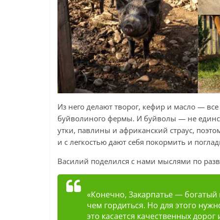
Из него делают творог, кефир и масло — все
буйволиного фермы. И буйволы — не единст
утки, павлины и африканский страус, поэто
и с легкостью дают себя покормить и поглад
Василий поделился с нами мыслями по разв
«Конечно, Закарпатье — богатый к
чем гордиться. Но для этого нужн
это касается качественных дорог