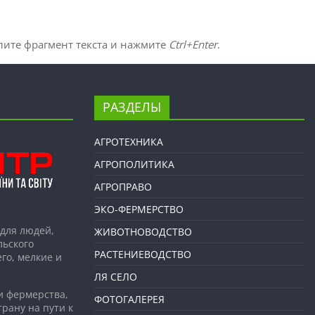
лите фрагмент текста и нажмите
Ctrl+Enter
.
РАЗДЕЛЫ
АГРОТЕХНИКА
АГРОПОЛИТИКА
АГРОПРАВО
ЭКО-ФЕРМЕРСТВО
для людей,
ЖИВОТНОВОДСТВО
льского
РАСТЕНИЕВОДСТВО
го, мелкие и
ЛЯ СЕЛО
и фермерства,
ФОТОГАЛЕРЕЯ
рану на пути к