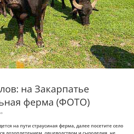
лов: на Закарпатье
ьная ферма (ФОТО)
ма
дется на пути страусиная ферма, далее посетите село
ся лозоплетением, овцеводством и сыроделия, не