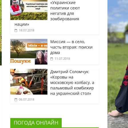
«Украинские
политики сеют
негатив для
зомбирования
нации»
18.07.2018
Миссия — в село,
часть вторая: поиски
дома
11.07.2018
Дмитрий Соломчук:
«Коровы на
московскую колбасу, а
пальмовый комбижир
на украинский стол»
06.07.2018
ПОГОДА ОНЛАЙН