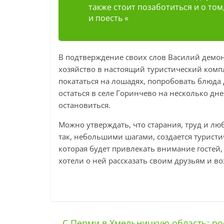
также стоит позаботиться и о том
и поесть «
В подтверждение своих слов Василий демон
хозяйство в настоящий туристический компл
покататься на лошадях, попробовать блюда д
остаться в селе Горинчево на несколько дн
остановиться.
Можно утверждать, что старания, труд и л
так, небольшими шагами, создается турист
которая будет привлекать внимание гостей
хотели о ней рассказать своим друзьям и в
←
С Перми в Хмельницкую область: ро