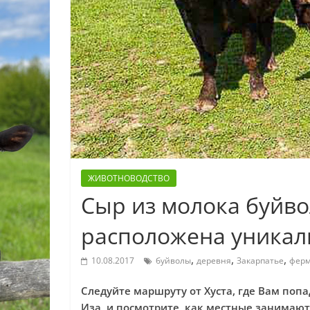
ЖИВОТНОВОДСТВО
Сыр из молока буйво
расположена уникал
,
,
,
10.08.2017
буйволы
деревня
Закарпатье
фер
Следуйте маршруту от Хуста, где Вам попа
Иза, и посмотрите, как местные занимают