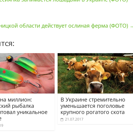
ницкой области действует ослиная ферма (ФОТО)
тся:
 на миллион:
В Украине стремительно
ский рыбалка
уменьшается поголовье
нтовал уникальное
крупного рогатого скота
е
21.07.2017
19