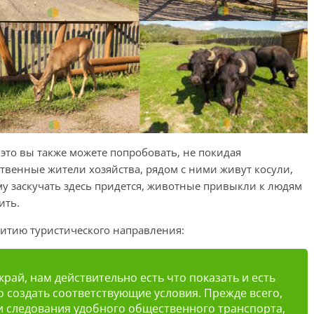
 это вы также можете попробовать, не покидая
венные жители хозяйства, рядом с ними живут косули,
му заскучать здесь придется, животные привыкли к людям
ить.
итию туристического направления:
рай, нам действительно есть что показать и есть
о создать соответствующие условия. Прежде всего,
 и следования удобного общественного транспорта,