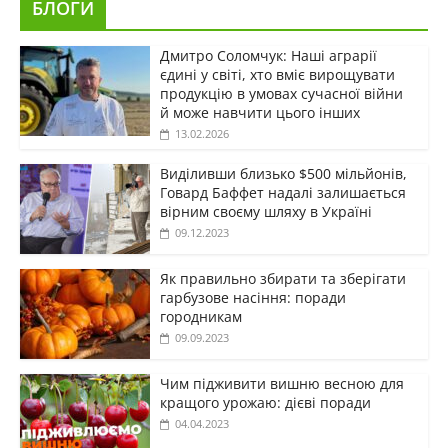
БЛОГИ
Дмитро Соломчук: Наші аграрії
єдині у світі, хто вміє вирощувати
продукцію в умовах сучасної війни
й може навчити цього інших
13.02.2026
Виділивши близько $500 мільйонів,
Говард Баффет надалі залишається
вірним своєму шляху в Україні
09.12.2023
Як правильно збирати та зберігати
гарбузове насіння: поради
городникам
09.09.2023
Чим підживити вишню весною для
кращого урожаю: дієві поради
04.04.2023