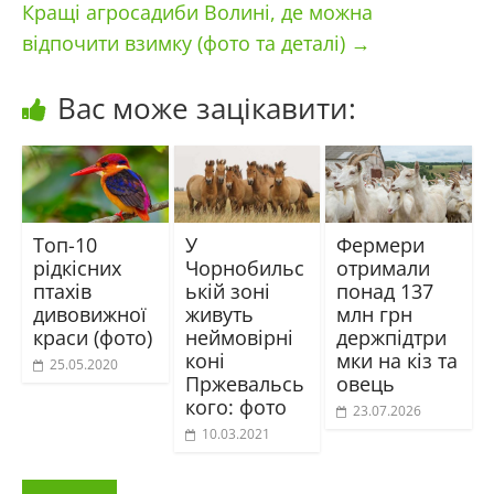
Кращі агросадиби Волині, де можна
відпочити взимку (фото та деталі)
→
Вас може зацікавити:
Топ-10
У
Фермери
рідкісних
Чорнобильс
отримали
птахів
ькій зоні
понад 137
дивовижної
живуть
млн грн
краси (фото)
неймовірні
держпідтри
коні
мки на кіз та
25.05.2020
Пржевальсь
овець
кого: фото
23.07.2026
10.03.2021