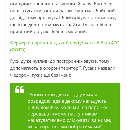
скинулися грошима та купили їй пару. Відтепер
вона з гусаком завжди разом. Гуска має бойовий
досвід, тому при звуках бомбардувань ховається,
що її ще довго не можуть знайти. Гусак ж більш
привітний до усіх і більш сміливий.
Фермер створив танк, який врятує сотні бійців АТО
(ФОТО)
Гуси дуже чутливі до посторонніх звуків, тому
допомагають в охороні території. Гусака назвали
Федором, гуска ще без імені:
“Вони стали для нас друзями й
розрадою, адже декому нагадують
рідну домівку. Коли ми цю парочку
передаватимемо наступникам,
наказуватимемо слідкувати за ними,
як за справжніми побратимами”,