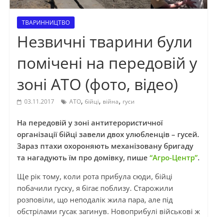
ТВАРИННИЦТВО
Незвичні тварини були
помічені на передовій у
зоні АТО (фото, відео)
,
,
,
03.11.2017
АТО
бійці
війна
гуси
На передовій у зоні антитерористичної
організації бійці завели двох улюбленців – гусей.
Зараз птахи охороняють механізовану бригаду
та нагадують їм про домівку, пише
“Агро-Центр”
.
Ще рік тому, коли рота прибула сюди, бійці
побачили гуску, я бігає поблизу. Старожили
розповіли, що неподалік жила пара, але під
обстрілами гусак загинув. Новоприбулі військові ж