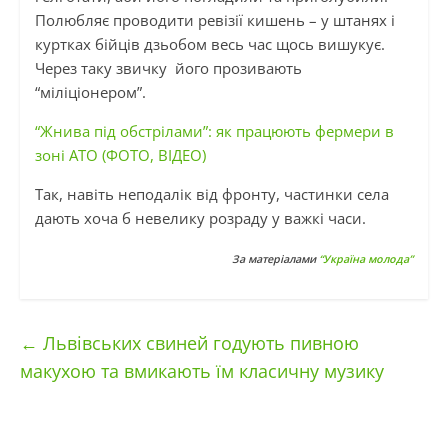
Полюбляє проводити ревізії кишень – у штанях і
куртках бійців дзьобом весь час щось вишукує.
Через таку звичку його прозивають
“міліціонером”.
“Жнива під обстрілами”: як працюють фермери в
зоні АТО (ФОТО, ВІДЕО)
Так, навіть неподалік від фронту, частинки села
дають хоча б невелику розраду у важкі часи.
За матеріалами
“Україна молода”
←
Львівських свиней годують пивною
макухою та вмикають їм класичну музику