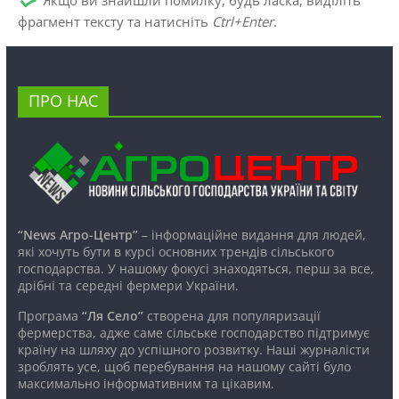
фрагмент тексту та натисніть
Ctrl+Enter
.
ПРО НАС
“News Агро-Центр”
– інформаційне видання для людей,
які хочуть бути в курсі основних трендів сільського
господарства. У нашому фокусі знаходяться, перш за все,
дрібні та середні фермери України.
Програма
“Ля Село”
створена для популяризації
фермерства, адже саме сільське господарство підтримує
країну на шляху до успішного розвитку. Наші журналісти
зроблять усе, щоб перебування на нашому сайті було
максимально інформативним та цікавим.