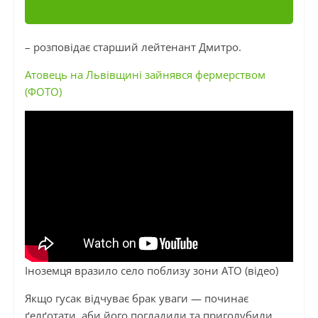
– розповідає старший лейтенант Дмитро.
Атовець на Львівщині зайнявся фермерством
(ФОТО)
Іноземця вразило село поблизу зони АТО (відео)
Якщо гусак відчуває брак уваги — починає
ґелґотати, аби його по­гладили та приголубили.