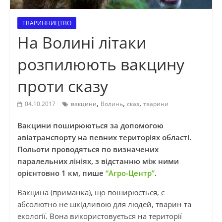
ТВАРИННИЦТВО
На Волині літаки
розпилюють вакцину
проти сказу
,
,
,
04.10.2017
вакцини
Волинь
сказ
тварини
Вакцини поширюються за допомогою
авіатранспорту на певних територіях області.
Польоти проводяться по визначених
паралельних лініях, з відстанню між ними
орієнтовно 1 км, пише
“Агро-Центр”
.
Вакцина (приманка), що поширюється, є
абсолютно не шкідливою для людей, тварин та
екології. Вона використовується на території