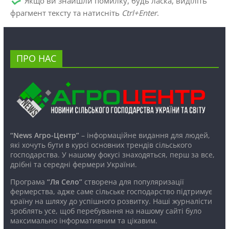
Якщо ви знайшли помилку, будь ласка, виділіть
фрагмент тексту та натисніть
Ctrl+Enter
.
ПРО НАС
“News Агро-Центр”
– інформаційне видання для людей,
які хочуть бути в курсі основних трендів сільського
господарства. У нашому фокусі знаходяться, перш за все,
дрібні та середні фермери України.
Програма
“Ля Село”
створена для популяризації
фермерства, адже саме сільське господарство підтримує
країну на шляху до успішного розвитку. Наші журналісти
зроблять усе, щоб перебування на нашому сайті було
максимально інформативним та цікавим.