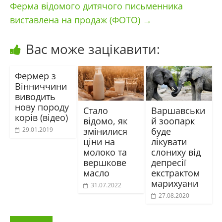
Ферма відомого дитячого письменника
виставлена на продаж (ФОТО)
→
Вас може зацікавити:
Фермер з
Вінниччини
виводить
нову породу
Стало
Варшавськи
корів (відео)
відомо, як
й зоопарк
змінилися
буде
29.01.2019
ціни на
лікувати
молоко та
слониху від
вершкове
депресії
масло
екстрактом
марихуани
31.07.2022
27.08.2020