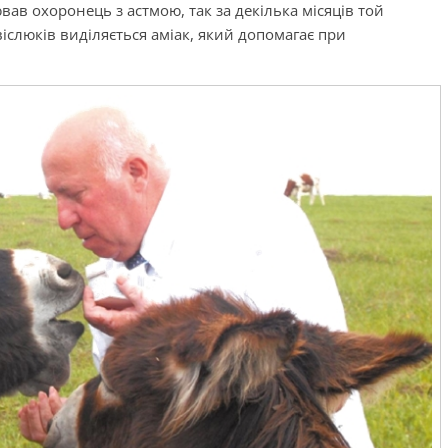
вав охоронець з астмою, так за декілька місяців той
 віслюків виділяється аміак, який допомагає при