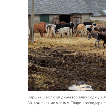
Перших 5 віслюків директор завіз сюди у 20
30, кожен з них має ім’я. Тварин господар н