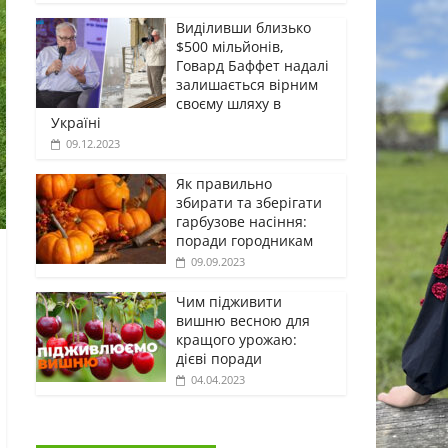
Виділивши близько
$500 мільйонів,
Говард Баффет надалі
залишається вірним
своєму шляху в
Україні
09.12.2023
Як правильно
збирати та зберігати
гарбузове насіння:
поради городникам
09.09.2023
Чим підживити
вишню весною для
кращого урожаю:
дієві поради
04.04.2023