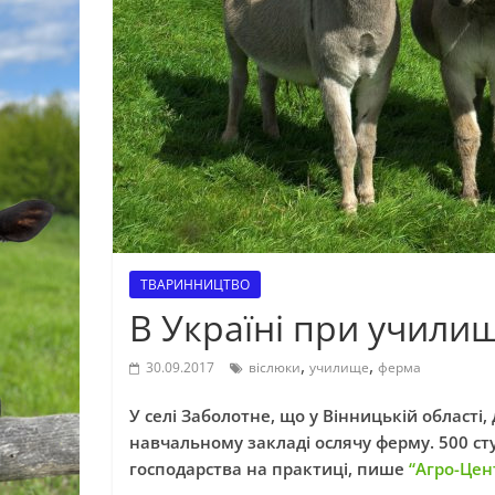
ТВАРИННИЦТВО
В Україні при училищ
,
,
30.09.2017
віслюки
училище
ферма
У селі Заболотне, що у Вінницькій област
навчальному закладі ослячу ферму. 500 с
господарства на практиці, пише
“Агро-Цен