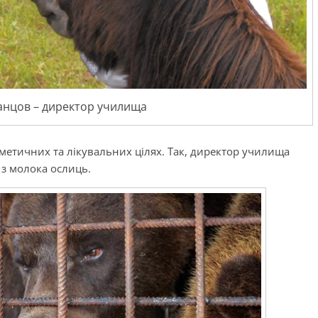
анцов – директор училища
етичних та лікувальних цілях. Так, директор училища
з молока ослиць.