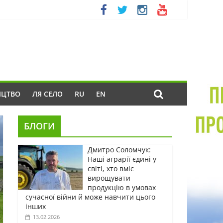
ИЦТВО
ЛЯ СЕЛО
RU
EN
БЛОГИ
Дмитро Соломчук:
Наші аграрії єдині у
світі, хто вміє
вирощувати
продукцію в умовах
сучасної війни й може навчити цього
інших
13.02.2026