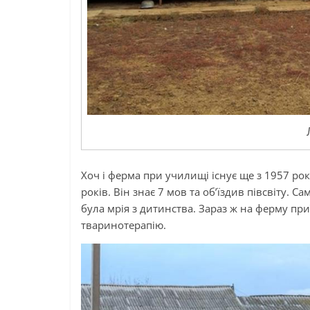
Хоч і ферма при училищі існує ще з 1957 рок
років. Він знає 7 мов та об’їздив півсвіту. С
була мрія з дитинства. Зараз ж на ферму пр
тваринотерапію.