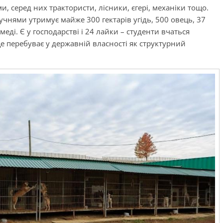
и, серед них трактористи, лісники, єгері, механіки тощо.
чнями утримує майже 300 гектарів угідь, 500 овець, 37
меді. Є у господарстві і 24 лайки – студенти вчаться
е перебуває у державній власності як структурний