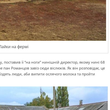
Лайки на фермі
у, поставив її “на ноги” нинішній директор, якому нині 68
аме пан Романцов завіз сюди віслюків. Як він розповідає, це
иїздять люди, аби випити ослячого молока та пройти