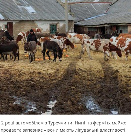
12 році автомобілем з Туреччини. Нині на фермі їх майже
е продає та запевняє – вони мають лікувальні властивості.