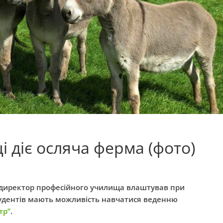
і діє осляча ферма (фото)
і, директор професійного училища влаштував при
тудентів мають можливість навчатися веденню
тр”
.