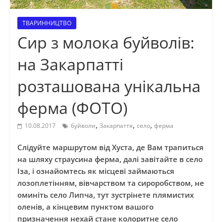
ТВАРИННИЦТВО
Сир з молока буйволів:
на Закарпатті
розташована унікальна
ферма (ФОТО)
,
,
,
10.08.2017
буйволи
Закарпаття
село
ферма
Слідуйте маршрутом від Хуста, де Вам трапиться
на шляху страусина ферма, далі завітайте в село
Іза, і ознайомтесь як місцеві займаються
лозоплетінням, вівчарством та сироробством, не
оминіть село Липча, тут зустрінете плямистих
оленів, а кінцевим пунктом вашого
призначення нехай стане колоритне село