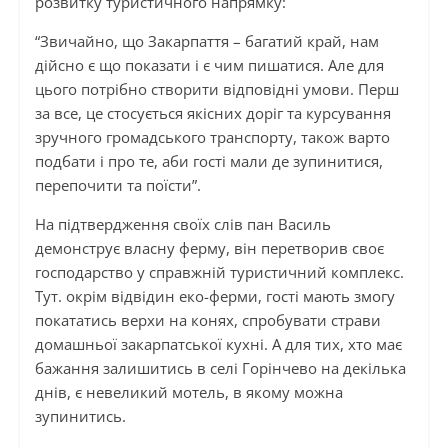
розвитку туристичного напрямку:
“Звичайно, що Закарпаття – багатий край, нам
дійсно є що показати і є чим пишатися. Але для
цього потрібно створити відповідні умови. Перш
за все, це стосується якісних доріг та курсування
зручного громадського транспорту, також варто
подбати і про те, аби гості мали де зупинитися,
перепочити та поїсти”.
На підтвердження своїх слів пан Василь
демонструє власну ферму, він перетворив своє
господарство у справжній туристичний комплекc.
Тут. окрім відвідин еко-ферми, гості мають змогу
покататись верхи на конях, спробувати страви
домашньої закарпатської кухні. А для тих, хто має
бажання залишитись в селі Горінчево на декілька
днів, є невеликий мотель, в якому можна
зупинитись.