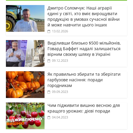
Дмитро Соломчук: Наші аграрії
єдині у світі, хто вміє вирощувати
продукцію в умовах сучасної війни
й може навчити цього інших
13.02.2026
Виділивши близько $500 мільйонів,
Говард Баффет надалі залишається
вірним своєму шляху в Україні
09.12.2023
Як правильно збирати та зберігати
гарбузове насіння: поради
городникам
09.09.2023
Чим підживити вишню весною для
кращого урожаю: дієві поради
04.04.2023