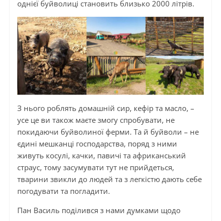
однієї буйволиці становить близько 2000 літрів.
З нього роблять домашній сир, кефір та масло, –
усе це ви також маєте змогу спробувати, не
покидаючи буйволиної ферми. Та й буйволи – не
єдині мешканці господарства, поряд з ними
живуть косулі, качки, павичі та африканський
страус, тому засумувати тут не прийдеться,
тварини звикли до людей та з легкістю дають себе
погодувати та погладити.
Пан Василь поділився з нами думками щодо