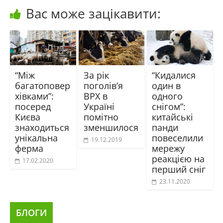
Вас може зацікавити:
“Між
За рік
“Кидалися
багатоповер
поголів’я
один в
хівками”:
ВРХ в
одного
посеред
Україні
снігом”:
Києва
помітно
китайські
знаходиться
зменшилося
панди
унікальна
повеселили
19.12.2019
ферма
мережу
реакцією на
17.02.2020
перший сніг
23.11.2020
БЛОГИ