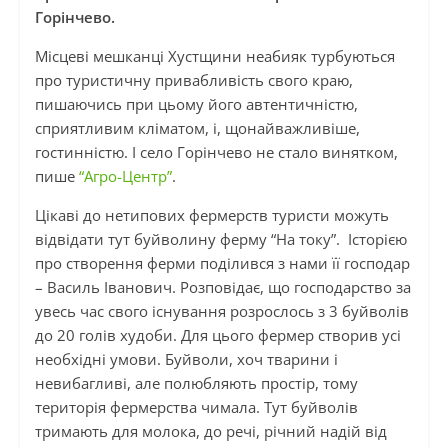
Горінчево.
Місцеві мешканці Хустщини неабияк турбуються
про туристичну привабливість свого краю,
пишаючись при цьому його автентичністю,
сприятливим кліматом, і, щонайважливіше,
гостинністю. І село Горінчево не стало винятком,
пише
“Агро-Центр”
.
Цікаві до нетипових фермерств туристи можуть
відвідати тут буйволину ферму “На току”. Історією
про створення ферми поділився з нами її господар
– Василь Іванович. Розповідає, що господарство за
увесь час свого існування розрослось з 3 буйволів
до 20 голів худоби. Для цього фермер створив усі
необхідні умови. Буйволи, хоч тварини і
невибагливі, але полюбляють простір, тому
територія фермерства чимала. Тут буйволів
тримають для молока, до речі, річний надій від