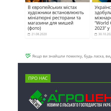
В європейських містах
Україн
художники встановлюють
здобул
мініатюрні ресторани та
міжнар
магазини для мишей
“World
(фото)
2023” у
21.08.2020
30.10.20
Якщо ви знайшли помилку, будь ласка, вид
ПРО НАС