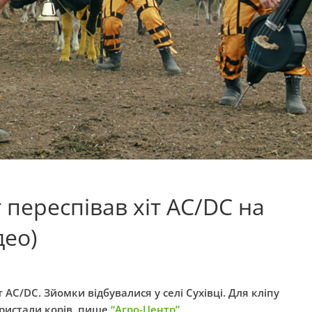
 переспівав хіт AC/DC на
део)
т AC/DC. Зйомки відбувалися у селі Сухівці. Для кліпу
ористали корів, пише
“Агро-Центр”
.