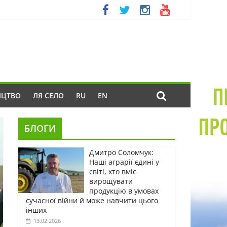
ИЦТВО
ЛЯ СЕЛО
RU
EN
БЛОГИ
Дмитро Соломчук:
Наші аграрії єдині у
світі, хто вміє
вирощувати
продукцію в умовах
сучасної війни й може навчити цього
інших
13.02.2026