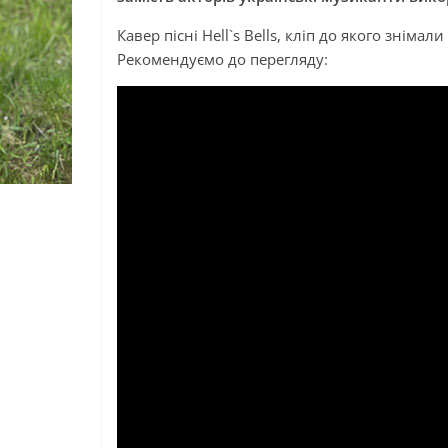
Кавер пісні Hell`s Bells, кліп до якого зніма
Рекомендуємо до перегляду: