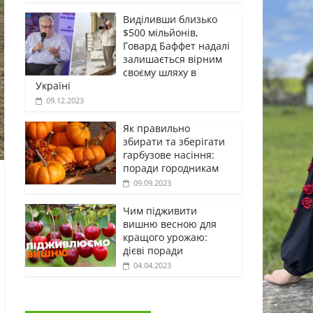
Виділивши близько
$500 мільйонів,
Говард Баффет надалі
залишається вірним
своєму шляху в
Україні
09.12.2023
Як правильно
збирати та зберігати
гарбузове насіння:
поради городникам
09.09.2023
Чим підживити
вишню весною для
кращого урожаю:
дієві поради
04.04.2023