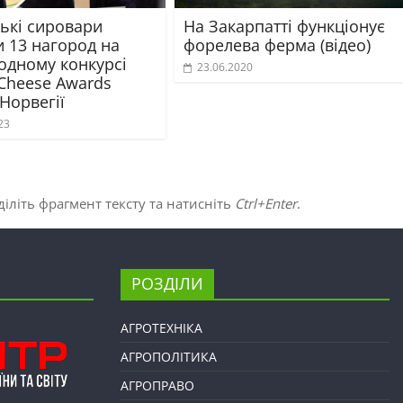
ські сировари
На Закарпатті функціонує
и 13 нагород на
форелева ферма (відео)
одному конкурсі
23.06.2020
 Cheese Awards
 Норвегії
23
іліть фрагмент тексту та натисніть
Ctrl+Enter
.
РОЗДІЛИ
АГРОТЕХНІКА
АГРОПОЛІТИКА
АГРОПРАВО