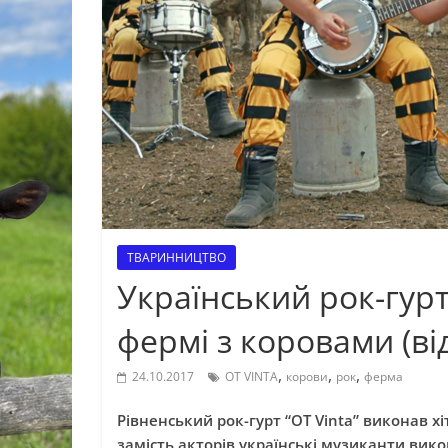
ТВАРИННИЦТВО
Український рок-гурт
фермі з коровами (ві
,
,
,
24.10.2017
OT VINTA
корови
рок
ферма
Рівненський рок-гурт “OT Vinta” виконав хі
замість акторів українські музиканти вик