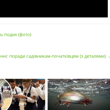
ь подих (фото)
онні: поради садівникам-початківцям (з деталями)