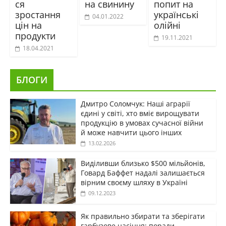
ся
на свинину
попит на
зростання
українські
04.01.2022
цін на
олійні
продукти
19.11.2021
18.04.2021
БЛОГИ
Дмитро Соломчук: Наші аграрії
єдині у світі, хто вміє вирощувати
продукцію в умовах сучасної війни
й може навчити цього інших
13.02.2026
Виділивши близько $500 мільйонів,
Говард Баффет надалі залишається
вірним своєму шляху в Україні
09.12.2023
Як правильно збирати та зберігати
гарбузове насіння: поради