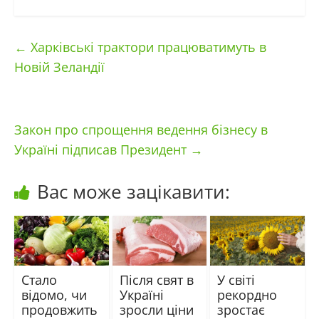
←
Харківські трактори працюватимуть в
Новій Зеландії
Закон про спрощення ведення бізнесу в
Україні підписав Президент
→
Вас може зацікавити:
Стало
Після свят в
У світі
відомо, чи
Україні
рекордно
продовжить
зросли ціни
зростає