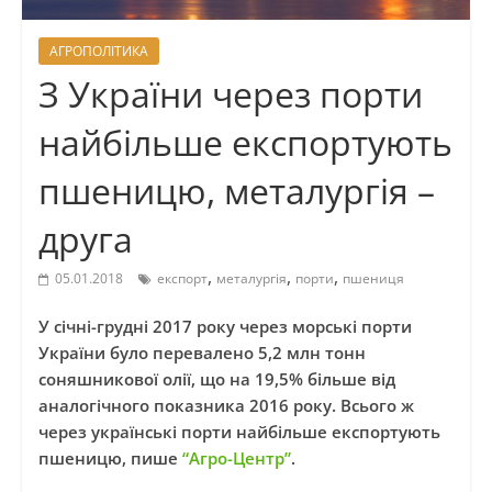
АГРОПОЛІТИКА
З України через порти
найбільше експортують
пшеницю, металургія –
друга
,
,
,
05.01.2018
експорт
металургія
порти
пшениця
У січні-грудні 2017 року через морські порти
України було перевалено 5,2 млн тонн
соняшникової олії, що на 19,5% більше від
аналогічного показника 2016 року. Всього ж
через українські порти найбільше експортують
пшеницю, пише
“Агро-Центр”
.