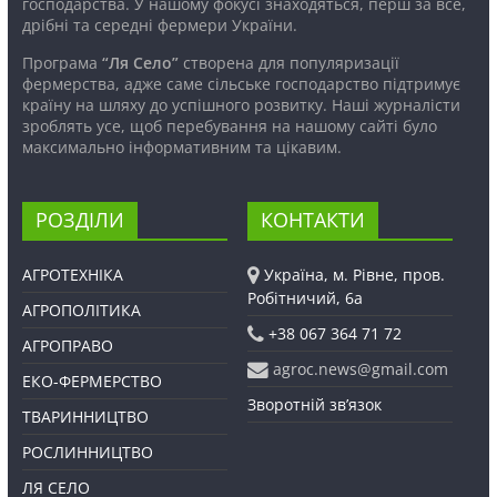
господарства. У нашому фокусі знаходяться, перш за все,
дрібні та середні фермери України.
Програма
“Ля Село”
створена для популяризації
фермерства, адже саме сільське господарство підтримує
країну на шляху до успішного розвитку. Наші журналісти
зроблять усе, щоб перебування на нашому сайті було
максимально інформативним та цікавим.
РОЗДІЛИ
КОНТАКТИ
АГРОТЕХНІКА
Україна, м. Рівне, пров.
Робітничий, 6а
АГРОПОЛІТИКА
+38 067 364 71 72
АГРОПРАВО
agroc.news@gmail.com
ЕКО-ФЕРМЕРСТВО
Зворотній зв’язок
ТВАРИННИЦТВО
РОСЛИННИЦТВО
ЛЯ СЕЛО