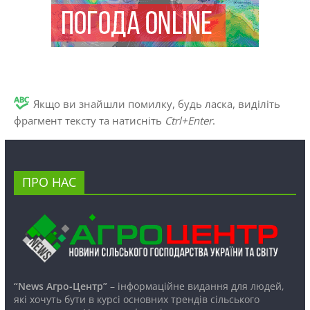
Якщо ви знайшли помилку, будь ласка, виділіть
фрагмент тексту та натисніть
Ctrl+Enter
.
ПРО НАС
“News Агро-Центр”
– інформаційне видання для людей,
які хочуть бути в курсі основних трендів сільського