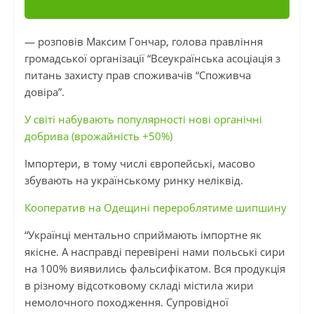
— розповів Максим Гончар, голова правління
громадської організації “Всеукраїнська асоціація з
питань захисту прав споживачів “Споживча
довіра”.
У світі набувають популярності нові органічні
добрива (врожайність +50%)
Імпортери, в тому числі європейські, масово
збувають на українському ринку неліквід.
Кооператив на Одещині перероблятиме шипшину
“Українці ментально сприймають імпортне як
якісне. А насправді перевірені нами польські сири
на 100% виявились фальсифікатом. Вся продукція
в різному відсотковому складі містила жири
немолочного походження. Супровідної