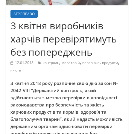
АГРОПРАВО
З квітня виробників
харчів перевірятимуть
без попереджень
,
,
,
,
12.01.2018
контроль
мораторій
перевірка
продукти
якість
З квітня 2018 року розпочне свою дію закон №
2042-VIII “Державний контроль, який
здійснюється з метою перевірки відповідності
законодавства про безпечність та якість
харчових продуктів та кормів, здоров’я та
благополуччя тварин”, який надасть можливість
державним органам здійснювати перевірки
виробників продуктів харчування без