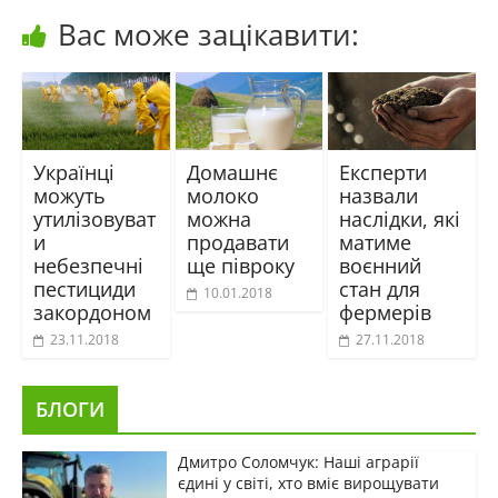
Вас може зацікавити:
Українці
Домашнє
Експерти
можуть
молоко
назвали
утилізовуват
можна
наслідки, які
и
продавати
матиме
небезпечні
ще півроку
воєнний
пестициди
стан для
10.01.2018
закордоном
фермерів
23.11.2018
27.11.2018
БЛОГИ
Дмитро Соломчук: Наші аграрії
єдині у світі, хто вміє вирощувати