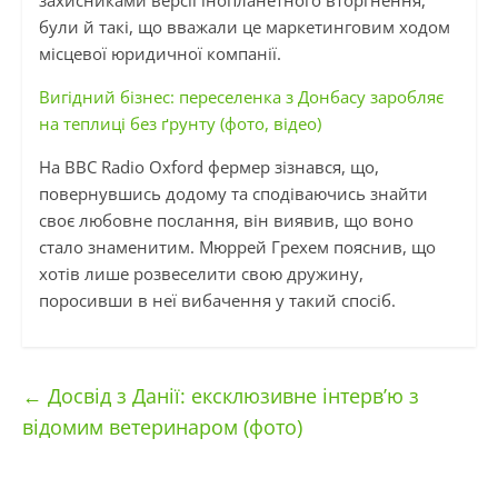
захисниками версії інопланетного вторгнення,
були й такі, що вважали це маркетинговим ходом
місцевої юридичної компанії.
Вигідний бізнес: переселенка з Донбасу заробляє
на теплиці без ґрунту (фото, відео)
На BBC Radio Oxford фермер зізнався, що,
повернувшись додому та сподіваючись знайти
своє любовне послання, він виявив, що воно
стало знаменитим. Мюррей Грехем пояснив, що
хотів лише розвеселити свою дружину,
поросивши в неї вибачення у такий спосіб.
←
Досвід з Данії: ексклюзивне інтерв’ю з
відомим ветеринаром (фото)