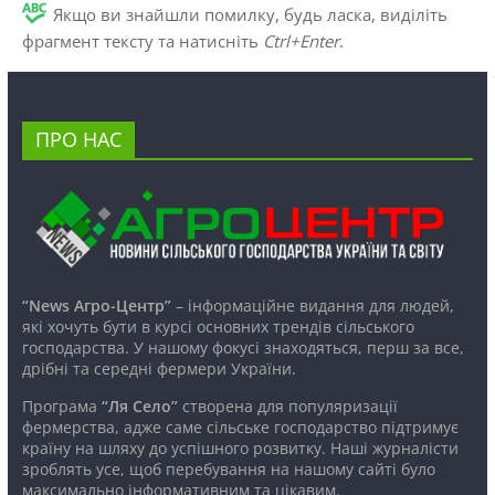
Якщо ви знайшли помилку, будь ласка, виділіть
фрагмент тексту та натисніть
Ctrl+Enter
.
ПРО НАС
“News Агро-Центр”
– інформаційне видання для людей,
які хочуть бути в курсі основних трендів сільського
господарства. У нашому фокусі знаходяться, перш за все,
дрібні та середні фермери України.
Програма
“Ля Село”
створена для популяризації
фермерства, адже саме сільське господарство підтримує
країну на шляху до успішного розвитку. Наші журналісти
зроблять усе, щоб перебування на нашому сайті було
максимально інформативним та цікавим.