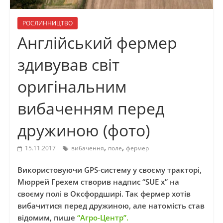
РОСЛИННИЦТВО
Англійський фермер
здивував світ
оригінальним
вибаченням перед
дружиною (фото)
,
,
15.11.2017
вибачення
поле
фермер
Використовуючи GPS-систему у своєму тракторі,
Мюррей Грехем створив надпис “SUE x” на
своєму полі в Оксфордширі. Так фермер хотів
вибачитися перед дружиною, але натомість став
відомим, пише
“Агро-Центр”.