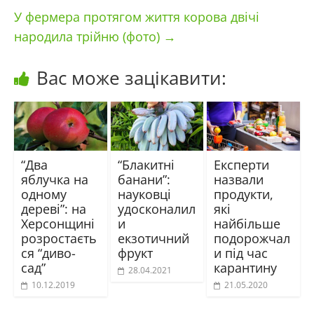
У фермера протягом життя корова двічі
народила трійню (фото)
→
Вас може зацікавити:
“Два
“Блакитні
Експерти
яблучка на
банани”:
назвали
одному
науковці
продукти,
дереві”: на
удосконалил
які
Херсонщині
и
найбільше
розростаєть
екзотичний
подорожчал
ся “диво-
фрукт
и під час
сад”
карантину
28.04.2021
10.12.2019
21.05.2020