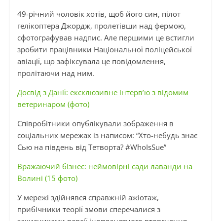
49-річний чоловік хотів, щоб його син, пілот
гелікоптера Джордж, пролетівши над фермою,
сфотографував надпис. Але першими це встигли
зробити працівники Національної поліцейської
авіації, що зафіксувала це повідомлення,
пролітаючи над ним.
Досвід з Данії: ексклюзивне інтерв’ю з відомим
ветеринаром (фото)
Співробітники опублікували зображення в
соціальних мережах із написом: “Хто-небудь знає
Сью на південь від Тетворта? #WhoIsSue”
Вражаючий бізнес: неймовірні сади лаванди на
Волині (15 фото)
У мережі здійнявся справжній ажіотаж,
прибічники теорії змови сперечалися з