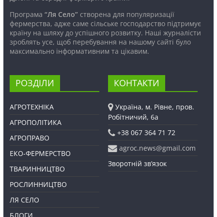
Програма
“Ля Село”
створена для популяризації
фермерства, адже саме сільське господарство підтримує
країну на шляху до успішного розвитку. Наші журналісти
зроблять усе, щоб перебування на нашому сайті було
максимально інформативним та цікавим.
РОЗДІЛИ
КОНТАКТИ
АГРОТЕХНІКА
Україна, м. Рівне, пров.
Робітничий, 6а
АГРОПОЛІТИКА
+38 067 364 71 72
АГРОПРАВО
agroc.news@gmail.com
ЕКО-ФЕРМЕРСТВО
Зворотній зв’язок
ТВАРИННИЦТВО
РОСЛИННИЦТВО
ЛЯ СЕЛО
БЛОГИ