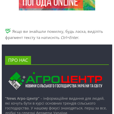
Якщо ви знайшли помилку, будь ласка, виділіть
фрагмент тексту та натисніть
Ctrl+Enter
.
ПРО НАС
“News Агро-Центр”
– інформаційне видання для людей,
які хочуть бути в курсі основних трендів сільського
господарства. У нашому фокусі знаходяться, перш за все,
дрібні та середні фермери України.