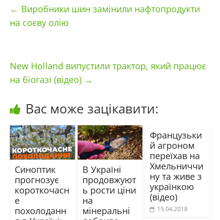
←
Виробники шин замінили нафтопродукти
на соєву олію
New Holland випустили трактор, який працює
на біогазі (відео)
→
Вас може зацікавити:
Французьки
й агроном
переїхав на
Хмельниччи
Синоптик
В Україні
ну та живе з
прогнозує
продовжуют
українкою
короткочасн
ь рости ціни
(відео)
е
на
похолоданн
мінеральні
15.04.2018