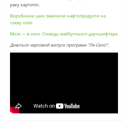
раку картоплі.
Виробники шин замінили нафтопродукти на
соєву олію
Місія — в село. Сповідь майбутнього дауншифтера
Дивіться черговий випуск програми “Ля Село”: