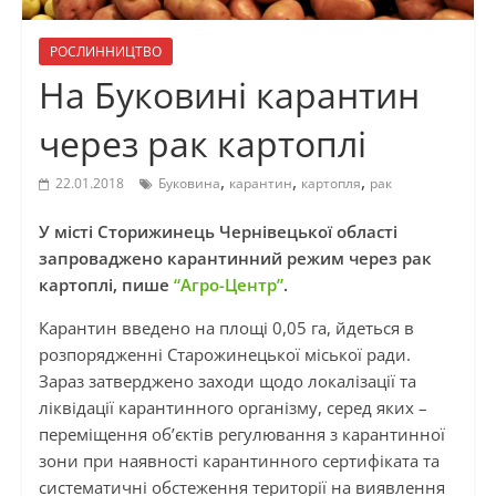
РОСЛИННИЦТВО
На Буковині карантин
через рак картоплі
,
,
,
22.01.2018
Буковина
карантин
картопля
рак
У місті Сторижинець Чернівецької області
запроваджено карантинний режим через рак
картоплі, пише
“Агро-Центр”
.
Карантин введено на площі 0,05 га, йдеться в
розпорядженні Старожинецької міської ради.
Зараз затверджено заходи щодо локалізації та
ліквідації карантинного організму, серед яких –
переміщення об’єктів регулювання з карантинної
зони при наявності карантинного сертифіката та
систематичні обстеження території на виявлення