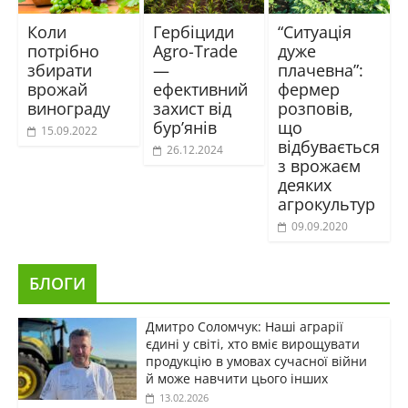
Коли
Гербіциди
“Ситуація
потрібно
Agro-Trade
дуже
збирати
—
плачевна”:
врожай
ефективний
фермер
винограду
захист від
розповів,
бур’янів
що
15.09.2022
відбувається
26.12.2024
з врожаєм
деяких
агрокультур
09.09.2020
БЛОГИ
Дмитро Соломчук: Наші аграрії
єдині у світі, хто вміє вирощувати
продукцію в умовах сучасної війни
й може навчити цього інших
13.02.2026