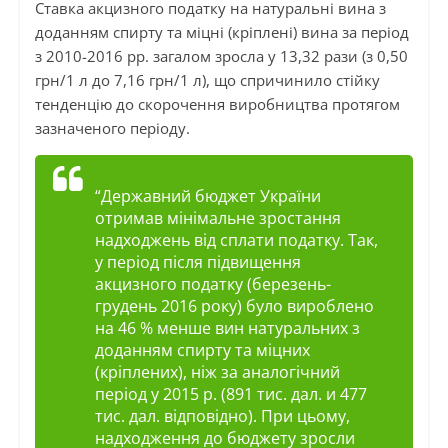
Ставка акцизного податку на натуральні вина з
доданням спирту та міцні (кріплені) вина за період
з 2010-2016 рр. загалом зросла у 13,32 рази (з 0,50
грн/1 л до 7,16 грн/1 л), що спричинило стійку
тенденцію до скорочення виробництва протягом
зазначеного періоду.
“Державний бюджет України
отримав мінімальне зростання
надходжень від сплати податку. Так,
у період після підвищення
акцизного податку (березень-
грудень 2016 року) було вироблено
на 46 % менше вин натуральних з
доданням спирту та міцних
(кріплених), ніж за аналогічний
період у 2015 р. (891 тис. дал. и 477
тис. дал. відповідно). При цьому,
надходження до бюджету зросли