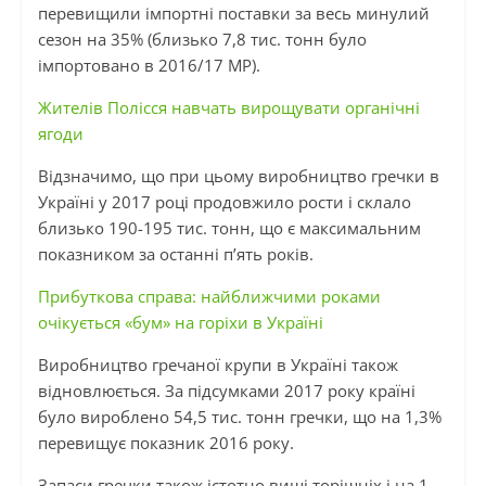
перевищили імпортні поставки за весь минулий
сезон на 35% (близько 7,8 тис. тонн було
імпортовано в 2016/17 МР).
Жителів Полісся навчать вирощувати органічні
ягоди
Відзначимо, що при цьому виробництво гречки в
Україні у 2017 році продовжило рости і склало
близько 190-195 тис. тонн, що є максимальним
показником за останні п’ять років.
Прибуткова справа: найближчими роками
очікується «бум» на горіхи в Україні
Виробництво гречаної крупи в Україні також
відновлюється. За підсумками 2017 року країні
було вироблено 54,5 тис. тонн гречки, що на 1,3%
перевищує показник 2016 року.
Запаси гречки також істотно вищі торішніх і на 1