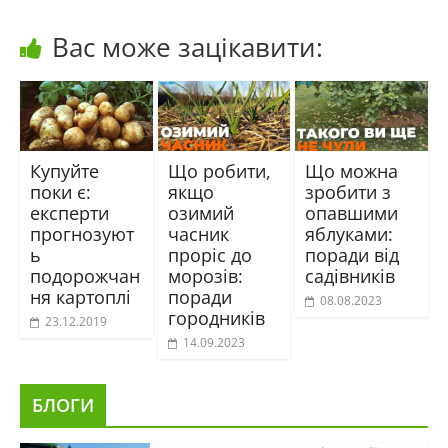
Вас може зацікавити:
Купуйте
Що робити,
Що можна
поки є:
якщо
зробити з
експерти
озимий
опавшими
прогнозуют
часник
яблуками:
ь
проріс до
поради від
подорожчан
морозів:
садівників
ня картоплі
поради
08.08.2023
городників
23.12.2019
14.09.2023
БЛОГИ