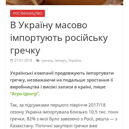
РОСЛИННИЦТВО
В Україну масово
імпортують російську
гречку
,
,
27.01.2018
гречка
імпорт
Україна
Українські компанії продовжують імпортувати
гречку, незважаючи на подальше зростання її
виробництва і високі запаси в країні, пише
“Агро-Центр”
.
Так, за підсумками першого півріччя 2017/18
сезону Україна імпортувала близько 10,5 тис. тонн
гречки, 82% з якої було завезено з Росії, решта — з
Казахстану. Поточні закупівлі гречки вже