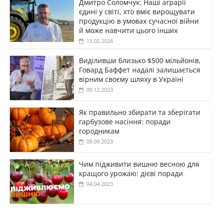
Дмитро Соломчук: Наші аграрії
єдині у світі, хто вміє вирощувати
продукцію в умовах сучасної війни
й може навчити цього інших
13.02.2026
Виділивши близько $500 мільйонів,
Говард Баффет надалі залишається
вірним своєму шляху в Україні
09.12.2023
Як правильно збирати та зберігати
гарбузове насіння: поради
городникам
09.09.2023
Чим підживити вишню весною для
кращого урожаю: дієві поради
04.04.2023