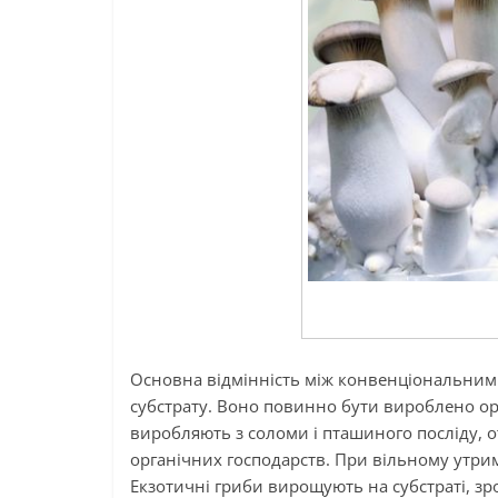
Основна відмінність між конвенціональним 
субстрату. Воно повинно бути вироблено ор
виробляють з соломи і пташиного посліду, от
органічних господарств. При вільному утрим
Екзотичні гриби вирощують на субстраті, з