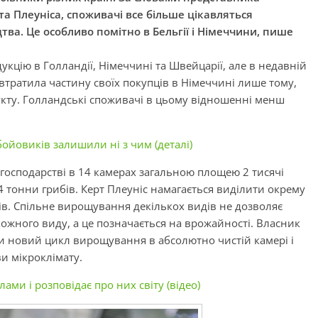
та Плеуніса, споживачі все більше цікавляться
а. Це особливо помітно в Бельгії і Німеччини, пише
укцію в Голландії, Німеччині та Швейцарії, але в недавній
 втратила частину своїх покупців в Німеччині лише тому,
укту. Голландські споживачі в цьому відношенні менш
бойовиків залишили ні з чим (деталі)
господарстві в 14 камерах загальною площею 2 тисячі
 тонни грибів. Керт Плеуніс намагається виділити окрему
в. Спільне вирощування декількох видів не дозволяє
ожного виду, а це позначається на врожайності. Власник
и новий цикл вирощування в абсолютно чистій камері і
и мікроклімату.
ми і розповідає про них світу (відео)