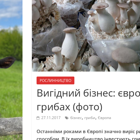
РОСЛИННИЦТВО
Вигідний бізнес: євр
грибах (фото)
,
,
27.11.2017
бізнес
гриби
Європа
Останніми роками в Європі значно виріс 
способом. В їх виробництво інвестують гр