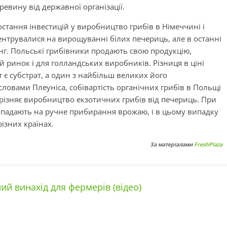
евину від державної організації.
стання інвестицій у виробництво грибів в Німеччині і
нтрувалися на вирощуванні білих печериць, але в останні
нг. Польські грибівники продають свою продукцію,
 ринок і для голландських виробників. Різниця в ціні
 є субстрат, а один з найбільш великих його
словами Плеуніса, собівартість органічних грибів в Польщі
дрізняє виробництво екзотичних грибів від печериць. При
падають на ручне прибирання врожаю, і в цьому випадку
різних країнах.
За матеріалами
FreshPlaza
ий винахід для фермерів (відео)