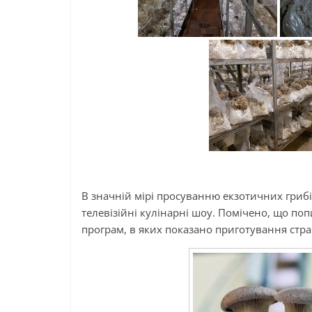
В значній мірі просуванню екзотичних гриб
телевізійні кулінарні шоу. Помічено, що попи
програм, в яких показано приготування страв