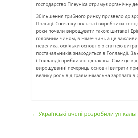
господарство Плеуніса отримує органічну дер
Збільшення грибного ринку призвело до зро
Польщі. Спочатку польські виробники конце
роки почали вирощувати також шитаке і Ері
головним чином, в Німеччині, а це важливий
невелика, оскільки основною статтею витрат
постачальників знаходиться в Голландії. За 
і Голландії приблизно однакова. Саме це ві
вирощуванні печериць основні витрати при
велику роль відіграє мінімальна зарплата в 
←
Українські вчені розробили унікальн