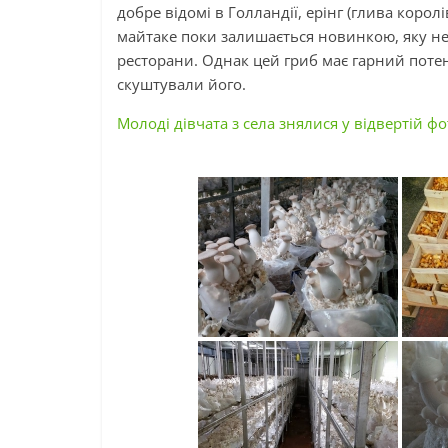
добре відомі в Голландії, ерінг (глива корол
майтаке поки залишається новинкою, яку не
ресторани. Однак цей гриб має гарний потен
скуштували його.
Молоді дівчата з села знялися у відвертій фот