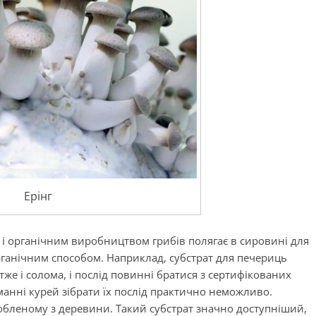
Ерінг
і органічним виробництвом грибів полягає в сировині для
ганічним способом. Наприклад, субстрат для печериць
же і солома, і послід повинні братися з сертифікованих
анні курей зібрати їх послід практично неможливо.
робленому з деревини. Такий субстрат значно доступніший,