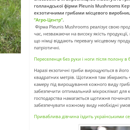
голландської фірми Pleunis Mushrooms Кер
екзотичними грибами місцевого виробництв
“Агро-Центр”
.
Фірма Pleunis Mushrooms реалізує свою прод
час, незважаючи на високу якість продукції,
що німці віддають перевагу місцевому прод
патріотичні.
Переселенця без руки і ноги після полону в 
Наразі екзотичні гриби вирощуються в його 
квадратних метрів. Щотижня там збмрають 4
камеру під вирощування кожного виду грибі
забезпечити оптимальний мікроклімат для к
господарства намагається щотижня починат
забезпечувати кожному виду необхідні умов
Приваблива дівчина їздить українськими села