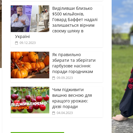
Виділивши близько
$500 мільйонів,
Говард Баффет надалі
залишається вірним
своєму шляху в
Україні
09.12.2023
Як правильно
збирати та зберігати
гарбузове насіння:
поради городникам
09.09.2023
Чим підживити
вишню весною для
кращого урожаю:
дієві поради
04.04.2023