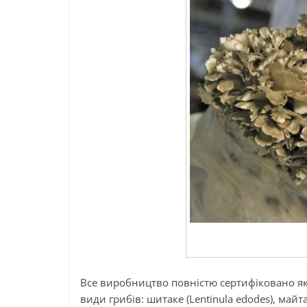
Все виробництво повністю сертифіковано як
види грибів: шитаке (Lentinula edodes), майтак