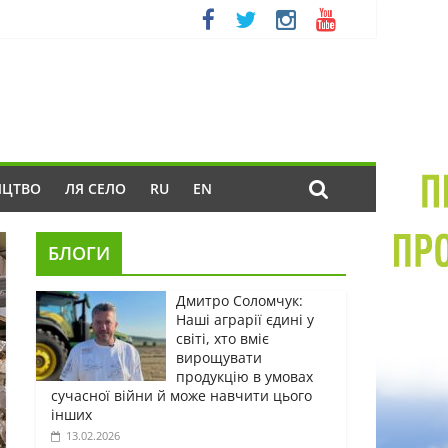
ИЦТВО
ЛЯ СЕЛО
RU
EN
БЛОГИ
Дмитро Соломчук:
Наші аграрії єдині у
світі, хто вміє
вирощувати
продукцію в умовах
сучасної війни й може навчити цього
інших
13.02.2026