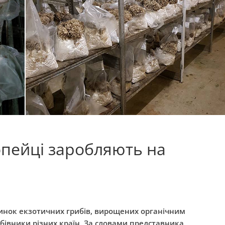
опейці заробляють на
ринок екзотичних грибів, вирощених органічним
ибівники різних країн. За словами представника