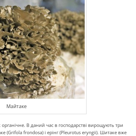
Майтаке
 органічне. В даний час в господарстві вирощують три
е (Grifola frondosa) і ерінг (Pleurotus eryngii). Шитаке вже