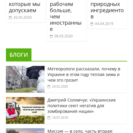
которые мы
рабочим
природных
допускаем
больше,
ингредиенто
чем
в
26.05.2020
иностранны
04.04.2019
е
08.05.2020
БЛОГИ
Метеорологи рассказали, почему в
Украине в этом году теплая зима и
чем это грозит
24.02.2020
Дмитрий Соломчук: «Украинские
политики сеют негатив для
зомбирования нации»
18.07.2018
Миссия — в село, часть вторая: