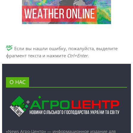
Если вы нашли ошибку, пожалуйста, выделите
фрагмент текста и нажмите
Ctrl+Enter
.
О НАС
«News Агро-Центр» — информационное издание для