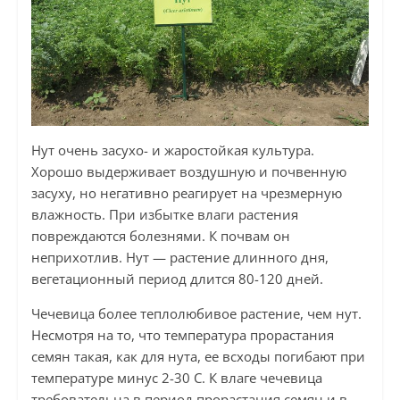
Нут очень засухо- и жаростойкая культура.
Хорошо выдерживает воздушную и почвенную
засуху, но негативно реагирует на чрезмерную
влажность. При избытке влаги растения
повреждаются болезнями. К почвам он
неприхотлив. Нут — растение длинного дня,
вегетационный период длится 80-120 дней.
Чечевица более теплолюбивое растение, чем нут.
Несмотря на то, что температура прорастания
семян такая, как для нута, ее всходы погибают при
температуре минус 2-30 С. К влаге чечевица
требовательна в период прорастания семян и в