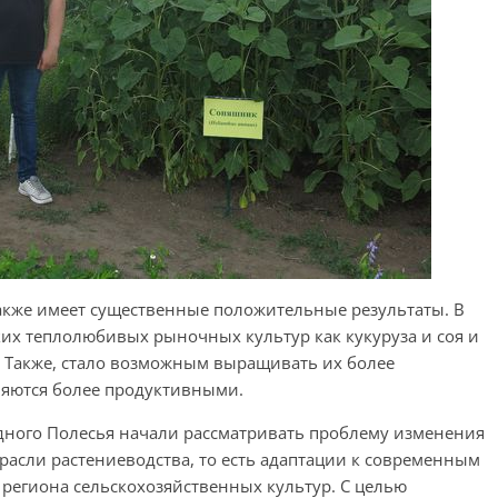
акже имеет существенные положительные результаты. В
ких теплолюбивых рыночных культур как кукуруза и соя и
Также, стало возможным выращивать их более
ляются более продуктивными.
адного Полесья начали рассматривать проблему изменения
асли растениеводства, то есть адаптации к современным
региона сельскохозяйственных культур. С целью