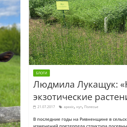
БЛОГИ
Людмила Лукащук: «Н
экзотические растен
,
,
21.07.2017
арахіс
нут
Полесье
В последние годы на Ривненщине в сельс
изменений претерпела структура посевн