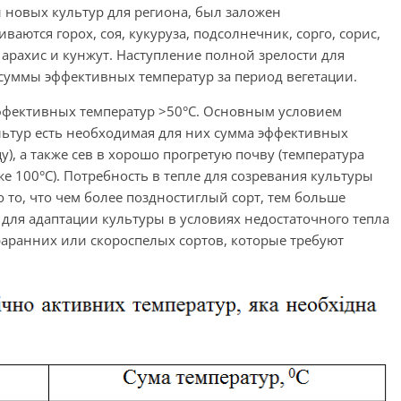
новых культур для региона, был заложен
ются горох, соя, кукуруза, подсолнечник, сорго, сорис,
 арахис и кунжут. Наступление полной зрелости для
 суммы эффективных температур за период вегетации.
эффективных температур >50°С. Основным условием
тур есть необходимая для них сумма эффективных
у), а также сев в хорошо прогретую почву (температура
е 100°С). Потребность в тепле для созревания культуры
о то, что чем более поздностиглый сорт, тем больше
, для адаптации культуры в условиях недостаточного тепла
ранних или скороспелых сортов, которые требуют