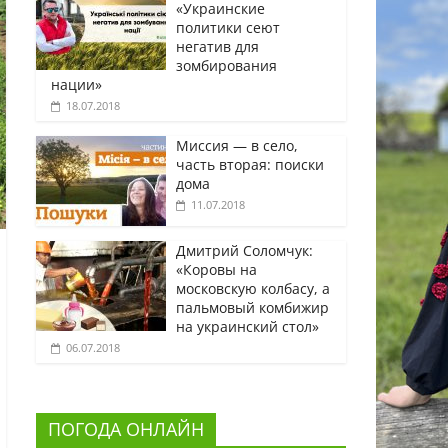
«Украинские
политики сеют
негатив для
зомбирования
нации»
18.07.2018
Миссия — в село,
часть вторая: поиски
дома
11.07.2018
Дмитрий Соломчук:
«Коровы на
московскую колбасу, а
пальмовый комбижир
на украинский стол»
06.07.2018
ПОГОДА ОНЛАЙН