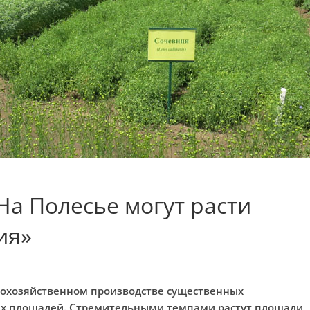
а Полесье могут расти
ия»
кохозяйственном производстве существенных
ых площадей. Стремительными темпами растут площади