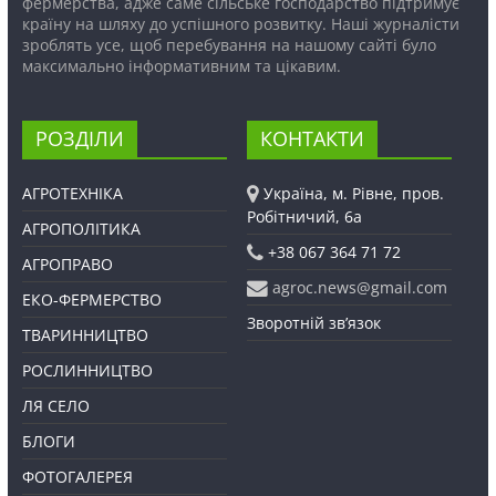
фермерства, адже саме сільське господарство підтримує
країну на шляху до успішного розвитку. Наші журналісти
зроблять усе, щоб перебування на нашому сайті було
максимально інформативним та цікавим.
РОЗДІЛИ
КОНТАКТИ
АГРОТЕХНІКА
Україна, м. Рівне, пров.
Робітничий, 6а
АГРОПОЛІТИКА
+38 067 364 71 72
АГРОПРАВО
agroc.news@gmail.com
ЕКО-ФЕРМЕРСТВО
Зворотній зв’язок
ТВАРИННИЦТВО
РОСЛИННИЦТВО
ЛЯ СЕЛО
БЛОГИ
ФОТОГАЛЕРЕЯ