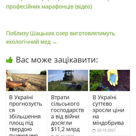
професійних марафонців (відео)
Поблизу Шацьких озер виготовлятимуть
екологічний мед
→
Вас може зацікавити:
В Україні
Втрати
В Україні
прогнозуєть
сільського
суттєво
ся
господарств
зросли ціни
збільшення
а від війни
на
площ під
досягли
міндобрива
твердою
$11,2 млрд
20.10.2021
пшеницею