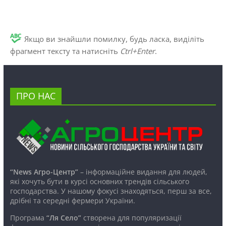
Якщо ви знайшли помилку, будь ласка, виділіть
фрагмент тексту та натисніть
Ctrl+Enter
.
ПРО НАС
“News Агро-Центр”
– інформаційне видання для людей,
які хочуть бути в курсі основних трендів сільського
господарства. У нашому фокусі знаходяться, перш за все,
дрібні та середні фермери України.
Програма
“Ля Село”
створена для популяризації