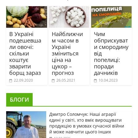
В Україні
Найближчи
Чим
подешевша
м часом в
обприскуват
ли овочі:
Україні
и смородину
скільки
зміниться
від
коштує
ціна на
попелиці:
зварити
цукор –
поради
борщ зараз
прогноз
дачників
22.09.2020
26.05.2021
10.04.2023
БЛОГИ
Дмитро Соломчук: Наші аграрії
єдині у світі, хто вміє вирощувати
продукцію в умовах сучасної війни
й може навчити цього інших