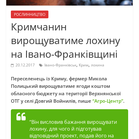
РОСЛИННИЦТВО
Кримчанин
вирощуватиме лохину
на Івано-Франківщині
,
,
20.12.2017
Івано-Франківськ
Крим
лохина
Переселенець із Криму, фермер Микола
Полицький вирощуватиме ягоди коштом
обласного бюджету на території Верхнянської
ОТГ у селі Довгий Войнилів, пише
“Агро-Центр”
.
“Він висловив бажання вирощувати
лохину, для чого й підготував
відповідний проект, подав його на