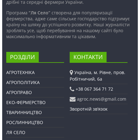
дрібні та середні фермери України.
Програма
“Ля Село”
створена для популяризації
фермерства, адже саме сільське господарство підтримує
країну на шляху до успішного розвитку. Наші журналісти
зроблять усе, щоб перебування на нашому сайті було
максимально інформативним та цікавим.
РОЗДІЛИ
КОНТАКТИ
АГРОТЕХНІКА
Україна, м. Рівне, пров.
Робітничий, 6а
АГРОПОЛІТИКА
+38 067 364 71 72
АГРОПРАВО
agroc.news@gmail.com
ЕКО-ФЕРМЕРСТВО
Зворотній зв’язок
ТВАРИННИЦТВО
РОСЛИННИЦТВО
ЛЯ СЕЛО