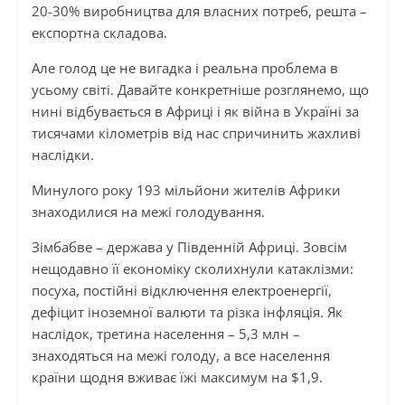
20-30% виробництва для власних потреб, решта –
експортна складова.
Але голод це не вигадка і реальна проблема в
усьому світі. Давайте конкретніше розглянемо, що
нині відбувається в Африці і як війна в Україні за
тисячами кілометрів від нас спричинить жахливі
наслідки.
Минулого року 193 мільйони жителів Африки
знаходилися на межі голодування.
Зімбабве – держава у Південній Африці. Зовсім
нещодавно її економіку сколихнули катаклізми:
посуха, постійні відключення електроенергії,
дефіцит іноземної валюти та різка інфляція. Як
наслідок, третина населення – 5,3 млн –
знаходяться на межі голоду, а все населення
країни щодня вживає їжі максимум на $1,9.