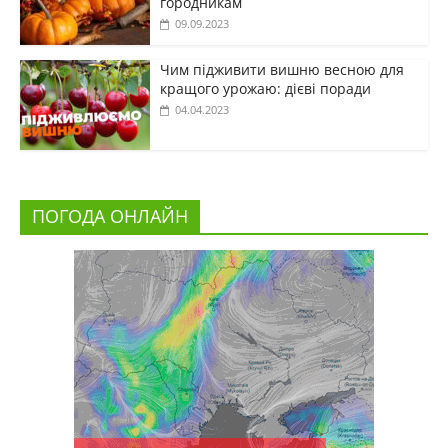
городникам
09.09.2023
Чим підживити вишню весною для
кращого урожаю: дієві поради
04.04.2023
ПОГОДА ОНЛАЙН