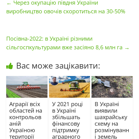
←
Через окупацію півдня України
виробництво овочів скоротиться на 30-50%
Посівна-2022: в Україні різними
сільгоспкультурами вже засіяно 8,6 млн га
→
Вас може зацікавити:
Аграрії всіх
У 2021 році
В Україні
областей на
в Україні
виявили
контрольов
збільшать
шахрайську
аній
фінансову
схему на
Україною
підтримку
розмінуванн
території
аграрного
і земель