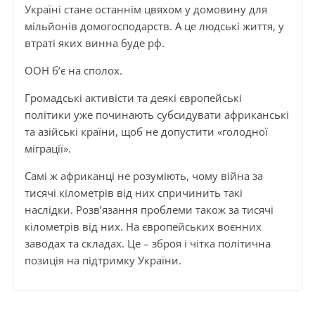
Україні стане останнім цвяхом у домовину для
мільйонів домогосподарств. А це людські життя, у
втраті яких винна буде рф.
ООН б’є на сполох.
Громадські активісти та деякі європейські
політики уже починають субсидувати африканські
та азійські країни, щоб не допустити «голодної
міграції».
Самі ж африканці не розуміють, чому війна за
тисячі кілометрів від них спричинить такі
наслідки. Розв’язання проблеми також за тисячі
кілометрів від них. На європейських воєнних
заводах та складах. Це – зброя і чітка політична
позиція на підтримку України.