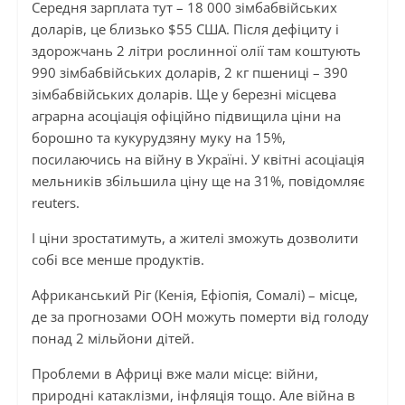
Середня зарплата тут – 18 000 зімбабвійських
доларів, це близько $55 США. Після дефіциту і
здорожчань 2 літри рослинної олії там коштують
990 зімбабвійських доларів, 2 кг пшениці – 390
зімбабвійських доларів. Ще у березні місцева
аграрна асоціація офіційно підвищила ціни на
борошно та кукурудзяну муку на 15%,
посилаючись на війну в Україні. У квітні асоціація
мельників збільшила ціну ще на 31%, повідомляє
reuters.
І ціни зростатимуть, а жителі зможуть дозволити
собі все менше продуктів.
Африканський Ріг (Кенія, Ефіопія, Сомалі) – місце,
де за прогнозами ООН можуть померти від голоду
понад 2 мільйони дітей.
Проблеми в Африці вже мали місце: війни,
природні катаклізми, інфляція тощо. Але війна в