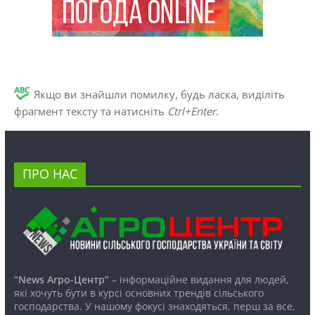
Якщо ви знайшли помилку, будь ласка, виділіть
фрагмент тексту та натисніть
Ctrl+Enter
.
ПРО НАС
“News Агро-Центр”
– інформаційне видання для людей,
які хочуть бути в курсі основних трендів сільського
господарства. У нашому фокусі знаходяться, перш за все,