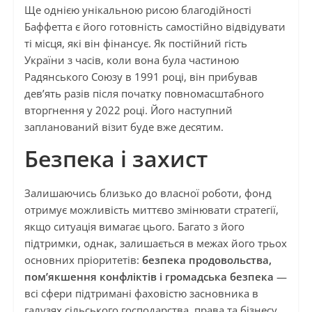
Ще однією унікальною рисою благодійності
Баффетта є його готовність самостійно відвідувати
ті місця, які він фінансує. Як постійний гість
України з часів, коли вона була частиною
Радянського Союзу в 1991 році, він прибував
дев’ять разів після початку повномасштабного
вторгнення у 2022 році. Його наступний
запланований візит буде вже десятим.
Безпека і захист
Залишаючись близько до власної роботи, фонд
отримує можливість миттєво змінювати стратегії,
якщо ситуація вимагає цього. Багато з його
підтримки, однак, залишається в межах його трьох
основних пріоритетів:
безпека продовольства,
пом’якшення конфліктів і громадська безпека
—
всі сфери підтримані фаховістю засновника в
галузях сільського господарства, права та бізнесу.