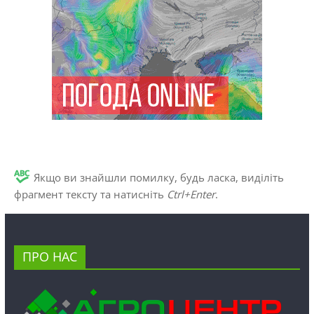
Якщо ви знайшли помилку, будь ласка, виділіть
фрагмент тексту та натисніть
Ctrl+Enter
.
ПРО НАС