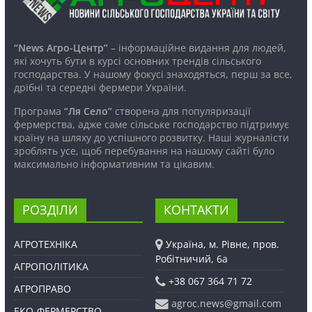
“News Агро-Центр”
– інформаційне видання для людей,
які хочуть бути в курсі основних трендів сільського
господарства. У нашому фокусі знаходяться, перш за все,
дрібні та середні фермери України.
Програма
“Ля Село”
створена для популяризації
фермерства, адже саме сільське господарство підтримує
країну на шляху до успішного розвитку. Наші журналісти
зроблять усе, щоб перебування на нашому сайті було
максимально інформативним та цікавим.
РОЗДІЛИ
КОНТАКТИ
АГРОТЕХНІКА
Україна, м. Рівне, пров.
Робітничий, 6а
АГРОПОЛІТИКА
+38 067 364 71 72
АГРОПРАВО
agroc.news@gmail.com
ЕКО-ФЕРМЕРСТВО