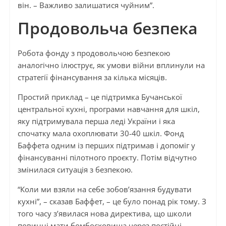
він. – Важливо залишатися чуйним”.
Продовольча безпека
Робота фонду з продовольчою безпекою
аналогічно ілюструє, як умови війни вплинули на
стратегії фінансування за кілька місяців.
Простий приклад – це підтримка Бучанської
центральної кухні, програми навчання для шкіл,
яку підтримувала перша леді України і яка
спочатку мала охоплювати 30-40 шкіл. Фонд
Баффета одним із перших підтримав і допоміг у
фінансуванні пілотного проєкту. Потім відчутно
змінилася ситуація з безпекою.
“Коли ми взяли на себе зобов’язання будувати
кухні”, – сказав Баффет, – це було понад рік тому. З
того часу з’явилася нова директива, що школи
повинні мати бомбосховища через постійні