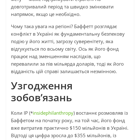
довготривалий період та швидко змінювати
напрямок, якщо це необхідно.
Чому така увага на регіоні? Баффетт розглядає
конфлікт в Україні як фундаментальну безпекову
подію у його житті, загрозу суверенітету, яка
відгукується по всьому світу. Ось як його фонд
працює над зменшенням наслідків, що
перевалили за пів мільярда доларів, тоді як його
відданість цій справі залишається незмінною.
Узгодження
зобов’язань
Коли IP (*
insidephilanthropy
) востаннє розмовляв із
Баффетом на початку року, на той час, його фонд
вже витратив практично $150 мільйонів в Україні.
Відтоді ця цифра зросла до $355 мільйонів, із