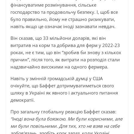
фінансуватиме розмінування, сільське
господарство та продовольчу безпеку. І, щоб все
було правильно, йому не страшно ризикувати,
навіть якщо це означає іноді зазнавати невдач.
Він сказав, що 33 мільйони доларів, які він
витратив на корм та добрива для ферм у 2022-23
роках, не є тим, що він “зробив би знову з кількох
причин”, після того, як витрати на розподіл стали
надзвичайно високими на одного фермера.
Навіть у змінній громадській думці у США
очікуйте, що Баффет дотримуватиметься свого
шляху в Україні як явного і актуального питання
демократії.
Про загальну глобальну реакцію Баффет сказав:
“Іноді вона була боязкою. Ми були корисними, але
ми були повільними. Для тих, хто не взяв на себе
зобов’язань, зробіть крок зараз, коли Україні