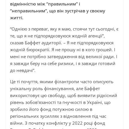
відмінністю між “правильним” і
“неправильним”, що він зустрічав у своєму
житті.
“Однією з переваг, яку я маю, стоячи тут сьогодні, є
те, що я не підпорядковуюся жодній агенції”,
сказав Баффет аудиторії. – Я не підпорядковуюся
жодній бюрократії. Я не прошу ні в кого грошей. І
мені не потрібно затвердження від великої ради. І
я завжди беру на себе ризики, і я завжди готовий
до невдачі”.
Це ті почуття, якими філантропи часто описують
унікальну роль фінансування, але Баффет
використовує цю свободу, щоб виявити рідкісний
рівень зобов’язаності та гнучкості в Україні, що
зробило його фонд потужною силою в
регіональних зусиллях з відновлення під час
війни. З початку конфлікту у 2022 році фонд