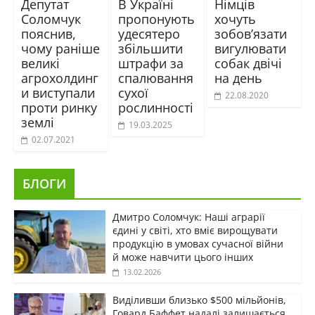
Депутат
В Україні
Німців
Соломчук
пропонують
хочуть
пояснив,
удесятеро
зобов’язати
чому раніше
збільшити
вигулювати
великі
штрафи за
собак двічі
агрохолдинг
спалювання
на день
и виступали
сухої
22.08.2020
проти ринку
рослинності
землі
19.03.2025
02.07.2021
БЛОГИ
Дмитро Соломчук: Наші аграрії
єдині у світі, хто вміє вирощувати
продукцію в умовах сучасної війни
й може навчити цього інших
13.02.2026
Виділивши близько $500 мільйонів,
Говард Баффет надалі залишається