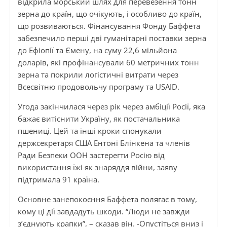
відкрила морський шлях для перевезення тонн
зерна до країн, що очікують, і особливо до країн,
що розвиваються. Фінансування Фонду Баффета
забезпечило перші дві гуманітарні поставки зерна
до Ефіопії та Ємену, на суму 22,6 мільйона
доларів, які профінансували 60 метричних тонн
зерна та покрили логістичні витрати через
Всесвітню продовольчу програму та USAID.
Угода закінчилася через рік через амбіції Росії, яка
бажає витіснити Україну, як постачальника
пшениці. Цей та інші кроки спонукали
держсекретаря США Ентоні Блінкена та членів
Ради Безпеки ООН застерегти Росію від
використання їжі як знаряддя війни, заяву
підтримала 91 країна.
Основне занепокоєння Баффета полягає в тому,
кому ці дії завдадуть шкоди. “Люди не завжди
з’єднують крапки”, – сказав він. -Опустіться вниз і