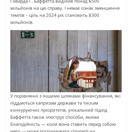
Говарда Г. Баффетта виділив понад $500
мільйонів на цю справу. І немає ознак зменшення
темпів – ціль на 2024 рік становить $300
мільйонів.
У порівнянні з іншими шляхами фінансування, які
піддаються капризам держави та тискам
конкуруючих пріоритетів, унікальний підхід
Баффетта також ілюструє способи, якими
благодійність — коли вона ставить перед собою
мету — може підтримувати стратегії на