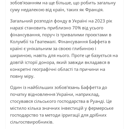
зобов’язанням на ще більше, що робить загальну
суму недалекою від країн, таких як Франція.
Загальний розподіл фонду в Україні на 2023 рік
наразі становить приблизно 70% від усього
фінансування, поруч із тривалими проєктами в
Колумбії та Гватемалі. Фінансування Баффета в
країні є унікальним за своєю глибиною і
шириною, навіть для нього. Проте це базується на
довгій історії донора, який завжди вкладався в
конкретні географічні області та причини на
повну міру.
Один із найбільших зобов’язань Баффетта до
початку відновлення України, наприклад,
стосувався сільського господарства в Руанді. Це
містило кілька значних інвестицій у фермерське
господарство та методи ірригації для дрібних
сільгоспвиробників.