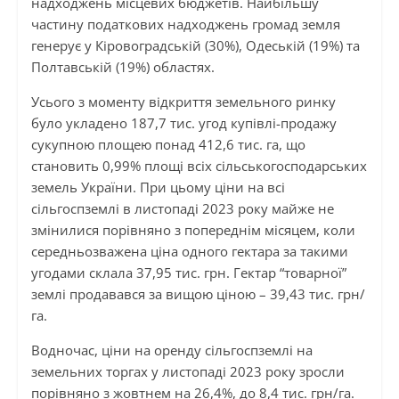
надходжень місцевих бюджетів. Найбільшу
частину податкових надходжень громад земля
генерує у Кіровоградській (30%), Одеській (19%) та
Полтавській (19%) областях.
Усього з моменту відкриття земельного ринку
було укладено 187,7 тис. угод купівлі-продажу
сукупною площею понад 412,6 тис. га, що
становить 0,99% площі всіх сільськогосподарських
земель України. При цьому ціни на всі
сільгоспземлі в листопаді 2023 року майже не
змінилися порівняно з попереднім місяцем, коли
середньозважена ціна одного гектара за такими
угодами склала 37,95 тис. грн. Гектар “товарної”
землі продавався за вищою ціною – 39,43 тис. грн/
га.
Водночас, ціни на оренду сільгоспземлі на
земельних торгах у листопаді 2023 року зросли
порівняно з жовтнем на 26,4%, до 8,4 тис. грн/га.