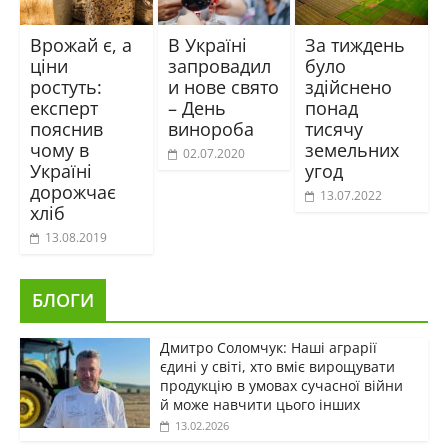
Врожай є, а
В Україні
За тиждень
ціни
запровадил
було
ростуть:
и нове свято
здійснено
експерт
– День
понад
пояснив
винороба
тисячу
чому в
земельних
02.07.2020
Україні
угод
дорожчає
13.07.2022
хліб
13.08.2019
БЛОГИ
Дмитро Соломчук: Наші аграрії
єдині у світі, хто вміє вирощувати
продукцію в умовах сучасної війни
й може навчити цього інших
13.02.2026