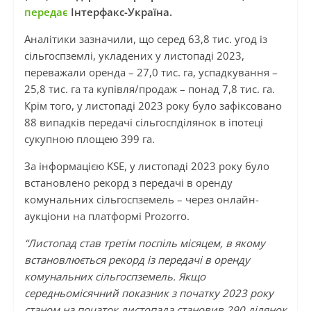
передає
Інтерфакс-Україна.
Аналітики зазначили, що серед 63,8 тис. угод із
сільгоспземлі, укладених у листопаді 2023,
переважали оренда – 27,0 тис. га, успадкування –
25,8 тис. га та купівля/продаж – понад 7,8 тис. га.
Крім того, у листопаді 2023 року було зафіксовано
88 випадків передачі сільгоспділянок в іпотеці
сукупною площею 399 га.
За інформацією KSE, у листопаді 2023 року було
встановлено рекорд з передачі в оренду
комунальних сільгоспземель – через онлайн-
аукціони на платформі Prozorro.
“Листопад став третім поспіль місяцем, в якому
встановлюється рекорд із передачі в оренду
комунальних сільгоспземель. Якщо
середньомісячний показник з початку 2023 року
станом на початок листопада становив 290 ділянок