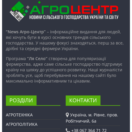
“News Агро-Центр”
– інформаційне видання для людей,
які хочуть бути в курсі основних трендів сільського
господарства. У нашому фокусі знаходяться, перш за все,
дрібні та середні фермери України.
Програма
“Ля Село”
створена для популяризації
фермерства, адже саме сільське господарство підтримує
країну на шляху до успішного розвитку. Наші журналісти
зроблять усе, щоб перебування на нашому сайті було
максимально інформативним та цікавим.
РОЗДІЛИ
КОНТАКТИ
АГРОТЕХНІКА
Україна, м. Рівне, пров.
Робітничий, 6а
АГРОПОЛІТИКА
+38 067 364 71 72