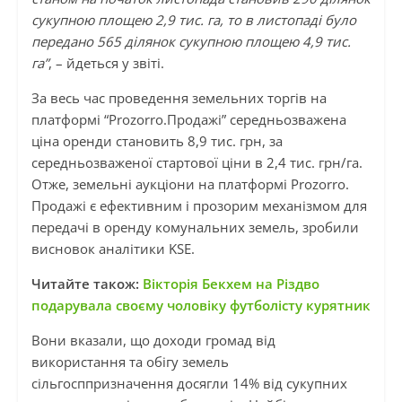
сукупною площею 2,9 тис. га, то в листопаді було
передано 565 ділянок сукупною площею 4,9 тис.
га”
, – йдеться у звіті.
За весь час проведення земельних торгів на
платформі “Prozorro.Продажі” середньозважена
ціна оренди становить 8,9 тис. грн, за
середньозваженої стартової ціни в 2,4 тис. грн/га.
Отже, земельні аукціони на платформі Prozorro.
Продажі є ефективним і прозорим механізмом для
передачі в оренду комунальних земель, зробили
висновок аналітики KSE.
Читайте також:
Вікторія Бекхем на Різдво
подарувала своєму чоловіку футболісту курятник
Вони вказали, що доходи громад від
використання та обігу земель
сільгосппризначення досягли 14% від сукупних