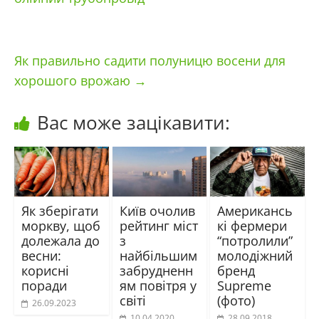
Як правильно садити полуницю восени для
хорошого врожаю
→
Вас може зацікавити:
Як зберігати
Київ очолив
Американсь
моркву, щоб
рейтинг міст
кі фермери
долежала до
з
“потролили”
весни:
найбільшим
молодіжний
корисні
забрудненн
бренд
поради
ям повітря у
Supreme
світі
(фото)
26.09.2023
10.04.2020
28.09.2018