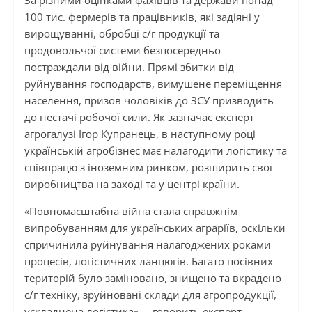
За різними оцінками фахівців та держави понад
100 тис. фермерів та працівників, які задіяні у
вирощуванні, обробці с/г продукції та
продовольчої системи безпосередньо
постраждали від війни. Прямі збитки від
руйнування господарств, вимушене переміщення
населення, призов чоловіків до ЗСУ призводить
до нестачі робочої сили. Як зазначає експерт
агрогалузі Ігор Купранець, в наступному році
українській агробізнес має налагодити логістику та
співпрацю з іноземним ринком, розширить свої
виробництва на заході та у центрі країни.
«Повномасштабна війна стала справжнім
випробуванням для українських аграріїв, оскільки
спричинила руйнування налагоджених роками
процесів, логістичних ланцюгів. Багато посівних
територій було заміновано, знищено та вкрадено
с/г техніку, зруйновані склади для агропродукції,
ускладнена логістика», – говорить експерт