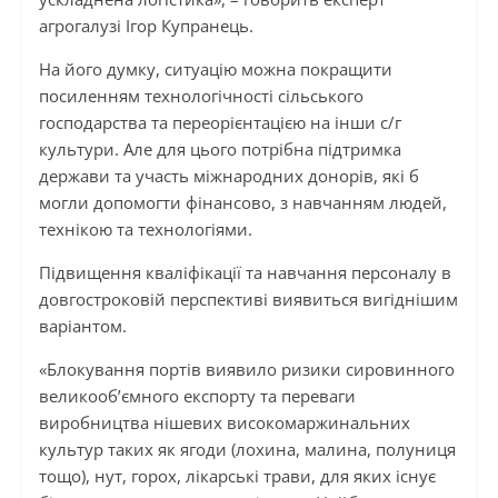
агрогалузі Ігор Купранець.
На його думку, ситуацію можна покращити
посиленням технологічності сільського
господарства та переорієнтацією на інши с/г
культури. Але для цього потрібна підтримка
держави та участь міжнародних донорів, які б
могли допомогти фінансово, з навчанням людей,
технікою та технологіями.
Підвищення кваліфікації та навчання персоналу в
довгостроковій перспективі виявиться вигіднішим
варіантом.
«Блокування портів виявило ризики сировинного
великооб’ємного експорту та переваги
виробництва нішевих високомаржинальних
культур таких як ягоди (лохина, малина, полуниця
тощо), нут, горох, лікарські трави, для яких існує