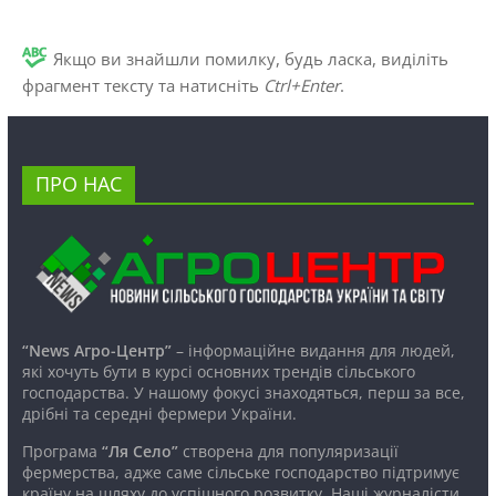
Якщо ви знайшли помилку, будь ласка, виділіть
фрагмент тексту та натисніть
Ctrl+Enter
.
ПРО НАС
“News Агро-Центр”
– інформаційне видання для людей,
які хочуть бути в курсі основних трендів сільського
господарства. У нашому фокусі знаходяться, перш за все,
дрібні та середні фермери України.
Програма
“Ля Село”
створена для популяризації
фермерства, адже саме сільське господарство підтримує
країну на шляху до успішного розвитку. Наші журналісти