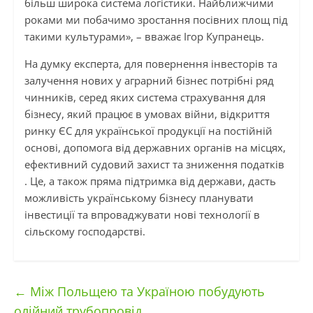
більш широка система логістики. Найближчими
роками ми побачимо зростання посівних площ під
такими культурами», – вважає Ігор Купранець.
На думку експерта, для повернення інвесторів та
залучення нових у аграрний бізнес потрібні ряд
чинників, серед яких система страхування для
бізнесу, який працює в умовах війни, відкриття
ринку ЄС для української продукції на постійній
основі, допомога від державних органів на місцях,
ефективний судовий захист та зниження податків
. Це, а також пряма підтримка від держави, дасть
можливість українському бізнесу планувати
інвестиції та впроваджувати нові технології в
сільскому господарстві.
←
Між Польщею та Україною побудують
олійний трубопровід