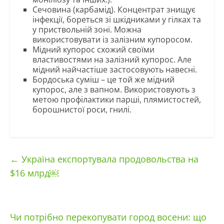
Сечовина (карбамід). Концентрат знищує
інфекції, бореться зі шкідниками у гілках та
у приствольній зоні. Можна
використовувати із залізним купоросом.
Мідний купорос схожий своїми
властивостями на залізний купорос. Але
мідний найчастіше застосовують навесні.
Бордоська суміш – це той же мідний
купорос, але з вапном. Використовують з
метою профілактики парші, плямистостей,
борошнистої роси, гнилі.
←
Україна експортувала продовольства на
$16 млрд￼
Чи потрібно перекопувати город восени: що