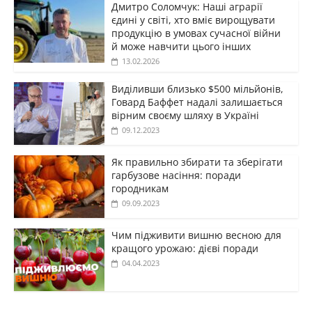
Дмитро Соломчук: Наші аграрії
єдині у світі, хто вміє вирощувати
продукцію в умовах сучасної війни
й може навчити цього інших
13.02.2026
Виділивши близько $500 мільйонів,
Говард Баффет надалі залишається
вірним своєму шляху в Україні
09.12.2023
Як правильно збирати та зберігати
гарбузове насіння: поради
городникам
09.09.2023
Чим підживити вишню весною для
кращого урожаю: дієві поради
04.04.2023