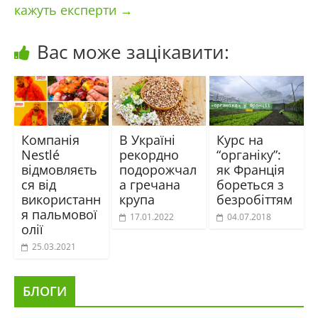
кажуть експерти
→
Вас може зацікавити:
Компанія
В Україні
Курс на
Nestlé
рекордно
“органіку”:
відмовляєть
подорожчал
як Франція
ся від
а гречана
бореться з
використанн
крупа
безробіттям
я пальмової
17.01.2022
04.07.2018
олії
25.03.2021
БЛОГИ