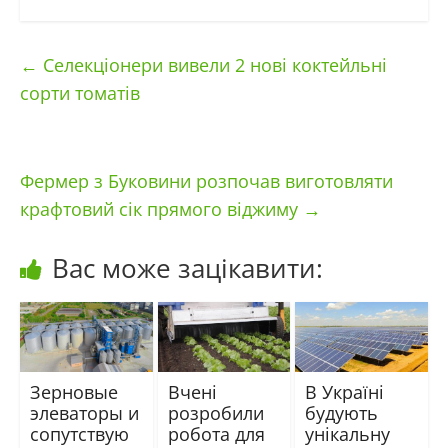
←
Селекціонери вивели 2 нові коктейльні
сорти томатів
Фермер з Буковини розпочав виготовляти
крафтовий сік прямого віджиму
→
Вас може зацікавити:
Зерновые
Вчені
В Україні
элеваторы и
розробили
будують
сопутствую
робота для
унікальну