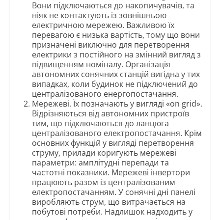
Вони підключаються до накопичувачів, та
ніяк не контактують із зовнішньою
електричною мережею. Важливою їх
перевагою є низька вартість, тому що вони
призначені виключно для перетворення
електрики з постійного на змінний вигляд з
підвищенням номіналу. Організація
автономних сонячних станцій вигідна у тих
випадках, коли будинок не підключений до
централізованого енергопостачання.
Мережеві. Їх позначають у вигляді «on grid».
Відрізняються від автономних пристроїв
тим, що підключаються до ланцюга
централізованого електропостачання. Крім
основних функцій у вигляді перетворення
струму, прилади коригують мережеві
параметри: амплітудні перепади та
частотні показники. Мережеві інвертори
працюють разом із централізованим
електропостачанням. У сонячні дні панелі
виробляють струм, що витрачається на
побутові потреби. Надлишок надходить у