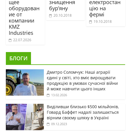
щее
знищення
електростан
оборудован
бур’яну
цію на
ие от
фермі
20.10.2018
компании
19.10.2018
KMZ
Industries
22.07.2026
БЛОГИ
Дмитро Соломчук: Наші аграрії
єдині у світі, хто вміє вирощувати
продукцію в умовах сучасної війни
й може навчити цього інших
13.02.2026
Виділивши близько $500 мільйонів,
Говард Баффет надалі залишається
вірним своєму шляху в Україні
09.12.2023