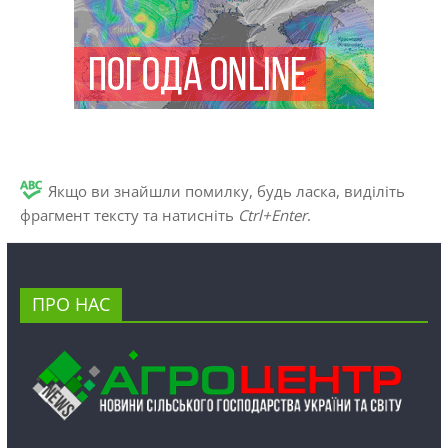
Якщо ви знайшли помилку, будь ласка, виділіть
фрагмент тексту та натисніть
Ctrl+Enter
.
ПРО НАС