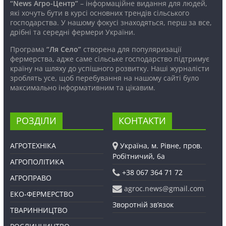
“News Агро-Центр”
– інформаційне видання для людей,
які хочуть бути в курсі основних трендів сільського
господарства. У нашому фокусі знаходяться, перш за все,
дрібні та середні фермери України.
Програма
“Ля Село”
створена для популяризації
фермерства, адже саме сільське господарство підтримує
країну на шляху до успішного розвитку. Наші журналісти
зроблять усе, щоб перебування на нашому сайті було
максимально інформативним та цікавим.
РОЗДІЛИ
КОНТАКТИ
АГРОТЕХНІКА
Україна, м. Рівне, пров.
Робітничий, 6а
АГРОПОЛІТИКА
+38 067 364 71 72
АГРОПРАВО
agroc.news@gmail.com
ЕКО-ФЕРМЕРСТВО
Зворотній зв’язок
ТВАРИННИЦТВО