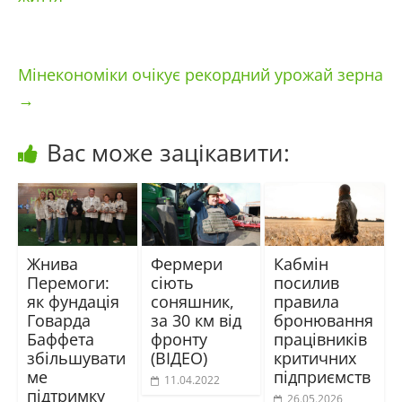
Мінекономіки очікує рекордний урожай зерна
→
Вас може зацікавити:
Жнива
Фермери
Кабмін
Перемоги:
сіють
посилив
як фундація
соняшник,
правила
Говарда
за 30 км від
бронювання
Баффета
фронту
працівників
збільшувати
(ВІДЕО)
критичних
ме
підприємств
11.04.2022
підтримку
26.05.2026