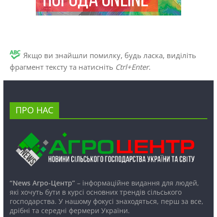
Якщо ви знайшли помилку, будь ласка, виділіть
фрагмент тексту та натисніть
Ctrl+Enter
.
ПРО НАС
“News Агро-Центр”
– інформаційне видання для людей,
які хочуть бути в курсі основних трендів сільського
господарства. У нашому фокусі знаходяться, перш за все,
дрібні та середні фермери України.