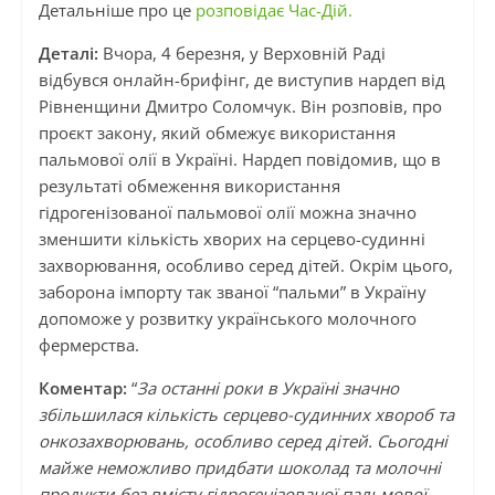
Детальніше про це
розповідає Час-Дій.
Деталі:
Вчора, 4 березня, у Верховній Раді
відбувся онлайн-брифінг, де виступив нардеп від
Рівненщини Дмитро Соломчук. Він розповів, про
проєкт закону, який обмежує використання
пальмової олії в Україні. Нардеп повідомив, що в
результаті обмеження використання
гідрогенізованої пальмової олії можна значно
зменшити кількість хворих на серцево-судинні
захворювання, особливо серед дітей. Окрім цього,
заборона імпорту так званої “пальми” в Україну
допоможе у розвитку українського молочного
фермерства.
Коментар:
“
За останні роки в Україні значно
збільшилася кількість серцево-судинних хвороб та
онкозахворювань, особливо серед дітей. Сьогодні
майже неможливо придбати шоколад та молочні
продукти без вмісту гідрогенізованої пальмової