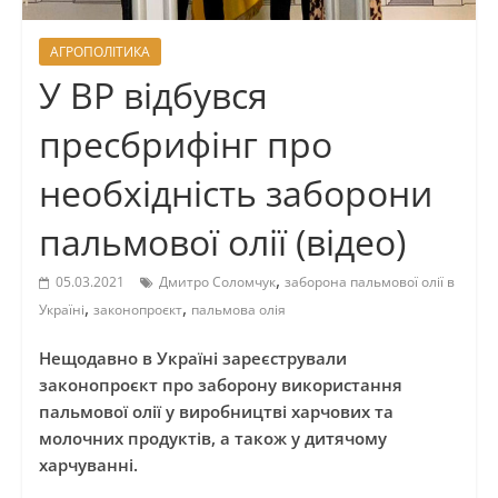
АГРОПОЛІТИКА
У ВР відбувся
пресбрифінг про
необхідність заборони
пальмової олії (відео)
,
05.03.2021
Дмитро Соломчук
заборона пальмової олії в
,
,
Україні
законопроєкт
пальмова олія
Нещодавно в Україні зареєстрували
законопроєкт про заборону використання
пальмової олії у виробництві харчових та
молочних продуктів, а також у дитячому
харчуванні.