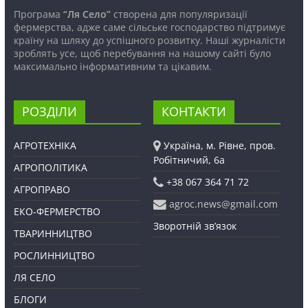
Програма
“Ля Село”
створена для популяризації
фермерства, адже саме сільське господарство підтримує
країну на шляху до успішного розвитку. Наші журналісти
зроблять усе, щоб перебування на нашому сайті було
максимально інформативним та цікавим.
РОЗДІЛИ
КОНТАКТИ
АГРОТЕХНІКА
Україна, м. Рівне, пров.
Робітничий, 6а
АГРОПОЛІТИКА
+38 067 364 71 72
АГРОПРАВО
agroc.news@gmail.com
ЕКО-ФЕРМЕРСТВО
Зворотній зв’язок
ТВАРИННИЦТВО
РОСЛИННИЦТВО
ЛЯ СЕЛО
БЛОГИ