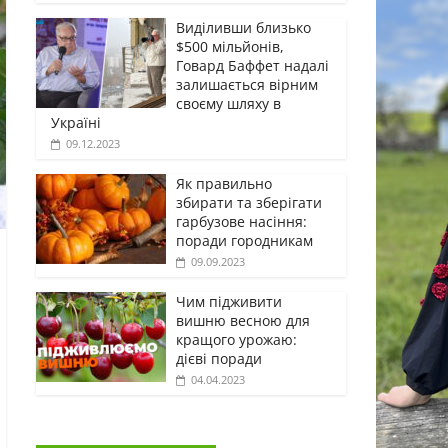
Виділивши близько
$500 мільйонів,
Говард Баффет надалі
залишається вірним
своєму шляху в
Україні
09.12.2023
Як правильно
збирати та зберігати
гарбузове насіння:
поради городникам
09.09.2023
Чим підживити
вишню весною для
кращого урожаю:
дієві поради
04.04.2023