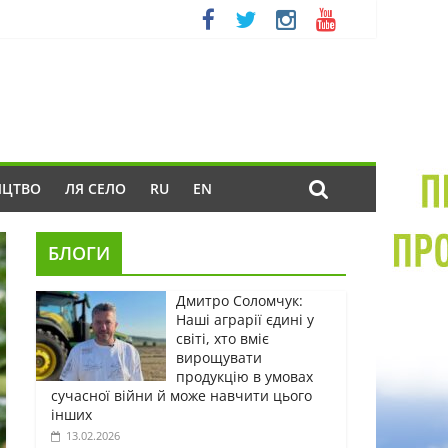
ИЦТВО
ЛЯ СЕЛО
RU
EN
БЛОГИ
Дмитро Соломчук:
Наші аграрії єдині у
світі, хто вміє
вирощувати
продукцію в умовах
сучасної війни й може навчити цього
інших
13.02.2026