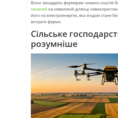
Вони заощадять фермерам чимало коштів бе
панелей
на невеликій ділянці невикористано
його на електроенергію, яка згодом стане б
витрати ферми.
Сільське господарс
розумніше