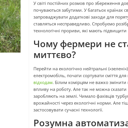
У світі постійних розмов про збереження до
почуваються забутими. У багатьох країнах с
запроваджувати додаткові заходи для поряту
ставляться несправедливо. Спробуємо розібр
технологічні прориви, які мають підвищити 
Чому фермери не с
миттєво?
Перейти на екологічно нейтральні («зелені»)
електромобіль, почати сортувати сміття для
відходам
. Білим комірцям не важко змінити
впливу на роботу. Але так не можна сказат
заробляють на землі. Чимало фахівців турб
врожайності через екологічні норми. Але ті
застосовувати сучасні технології.
Розумна автоматиза