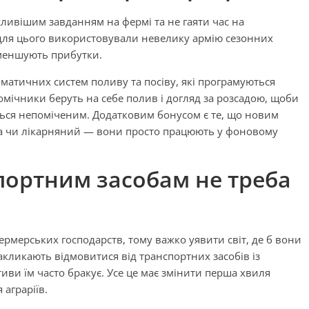
ливішим завданням на фермі та не гаяти час на
для цього використовували невелику армію сезонних
зменшують прибутки.
атичних систем поливу та посіву, які програмуються
мічники беруть на себе полив і догляд за розсадою, щоби
ться непоміченим. Додатковим бонусом є те, що новим
а чи лікарняний — вони просто працюють у фоновому
ортним засобам не треба
рмерських господарств, тому важко уявити світ, де б вони
акликають відмовитися від транспортних засобів із
ви їм часто бракує. Усе це має змінити перша хвиля
аграріїв.