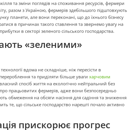
вкілля та зміни поглядів на споживання ресурсів, фермери
віту, разом з Україною, фермерів здебільшого підштовхують
нку планети, але вони переконані, що до їхнього бізнесу
атися в причинах такого ставлення та звернемо увагу на
прибутки в секторі зеленого сільського господарства.
тають «зеленими»
 технології вдома не складніше, ніж пересісти в
 перероблення та приділяти більше уваги
харчовим
 власний спосіб життя на екологічно нейтральний без
и про працьовитих фермерів, адже вони безпосередньо
ують обмеження на обсяги насіння для садіння та зниження
шить те, що сільське господарство нарешті почало активно
ція прискорює прогрес