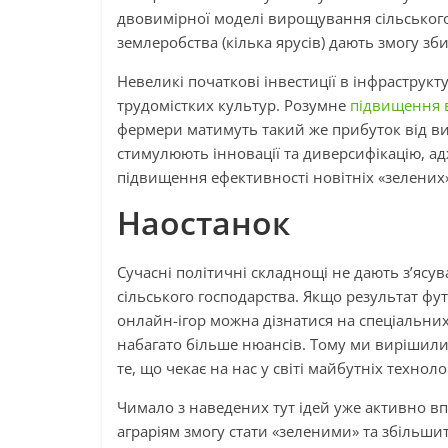
двовимірної моделі вирощування сільськог
землеробства (кілька ярусів) дають змогу зби
Невеликі початкові інвестиції в інфраструк
трудомістких культур. Розумне
підвищення 
фермери матимуть такий же прибуток від ви
стимулюють інновації та диверсифікацію, а
підвищення ефективності новітніх «зелених»
Наостанок
Сучасні політичні складнощі не дають з’ясува
сільського господарства. Якщо результат фу
онлайн-ігор можна дізнатися на спеціальни
набагато більше нюансів. Тому ми вирішили
те, що чекає на нас у світі майбутніх техноло
Чимало з наведених тут ідей уже активно в
аграріям змогу стати «зеленими» та збільши