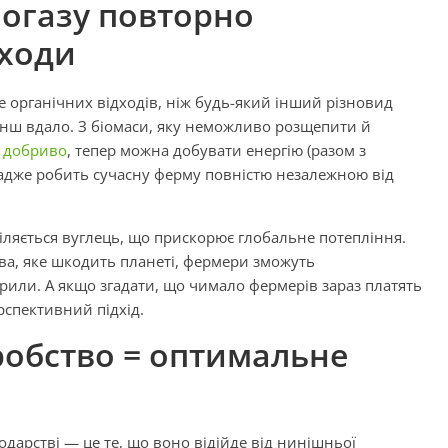
іогазу повторно
дходи
 органічних відходів, ніж будь-який інший різновид
менш вдало. З біомаси, яку неможливо розщепити й
и
добриво
, тепер можна добувати енергію (разом з
, адже робить сучасну ферму повністю незалежною від
іляється вуглець, що прискорює глобальне потепління.
ва, яке шкодить планеті, фермери зможуть
рили. А якщо згадати, що чимало фермерів зараз платять
ерспективний підхід.
обство = оптимальне
дарстві — це те, що воно відійде від нинішньої