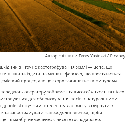
Автор світлини Taras Yasinski / Pixabay
шкідників і точне картографування землі — це те, що
ити пішки та їздити на машині фермою, що простягається
цемісткий процес, але це скоро залишиться в минулому.
 передають оператору зображення високої чіткості та відео
користовуються для обприскування посівів натуральними
 дронів зі штучним інтелектом дає змогу зазирнути в
можна запрограмувати напередодні ввечері, щоби
 і є майбутнє «зелене» сільське господарство.