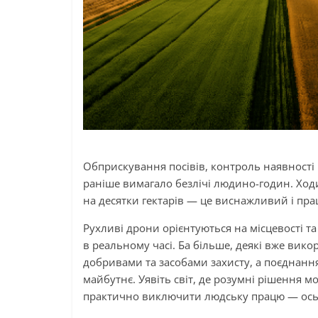
Обприскування посівів, контроль наявності 
раніше вимагало безлічі людино-годин. Ход
на десятки гектарів — це виснажливий і пра
Рухливі дрони орієнтуються на місцевості та
в реальному часі. Ба більше, деякі вже ви
добривами та засобами захисту, а поєднання
майбутнє. Уявіть світ, де розумні рішення 
практично виключити людську працю — ось це