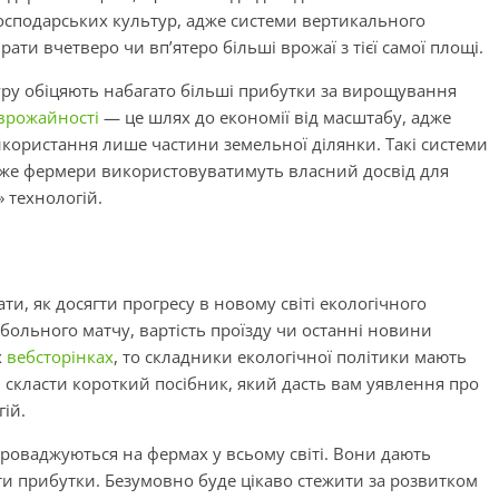
осподарських культур, адже системи вертикального
рати вчетверо чи вп’ятеро більші врожаї з тієї самої площі.
туру обіцяють набагато більші прибутки за вирощування
врожайності
— це шлях до економії від масштабу, адже
користання лише частини земельної ділянки. Такі системи
дже фермери використовуватимуть власний досвід для
 технологій.
ти, як досягти прогресу в новому світі екологічного
тбольного матчу, вартість проїзду чи останні новини
х
вебсторінках
, то складники екологічної політики мають
 скласти короткий посібник, який дасть вам уявлення про
гій.
проваджуються на фермах у всьому світі. Вони дають
ти прибутки. Безумовно буде цікаво стежити за розвитком