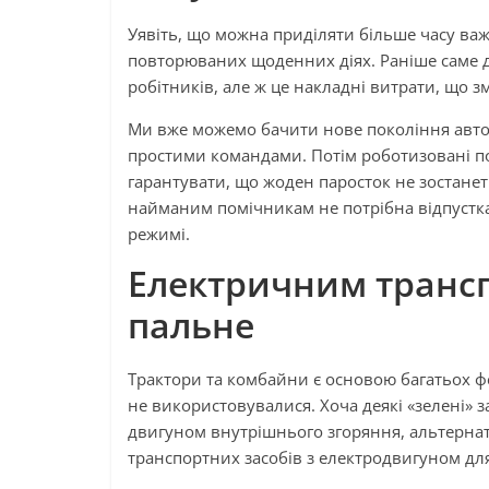
Уявіть, що можна приділяти більше часу важ
повторюваних щоденних діях. Раніше саме 
робітників, але ж це накладні витрати, що 
Ми вже можемо бачити нове покоління автом
простими командами. Потім роботизовані по
гарантувати, що жоден паросток не зостане
найманим помічникам не потрібна відпустк
режимі.
Електричним трансп
пальне
Трактори та комбайни є основою багатьох фе
не використовувалися. Хоча деякі «зелені» з
двигуном внутрішнього згоряння, альтернати
транспортних засобів з електродвигуном для 