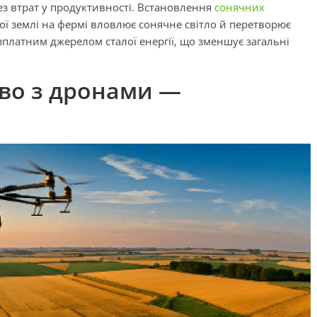
з втрат у продуктивності. Встановлення
сонячних
ї землі на фермі вловлює сонячне світло й перетворює
езплатним джерелом сталої енергії, що зменшує загальні
тво з дронами —