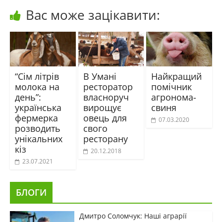
Вас може зацікавити:
“Сім літрів
В Умані
Найкращий
молока на
ресторатор
помічник
день”:
власноруч
агронома-
українська
вирощує
свиня
фермерка
овець для
07.03.2020
розводить
свого
унікальних
ресторану
кіз
20.12.2018
23.07.2021
БЛОГИ
Дмитро Соломчук: Наші аграрії