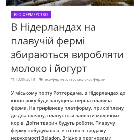
ЕКО-ФЕРМЕРСТВО
В Нідерландах на
плавучій фермі
збираються виробляти
молоко і йогурт
,
,
13.09.2018
еко-фермерство
молоко
ферми
У міському порту Роттердама, в Нідерландах до
кінця року буде запущена перша плавуча
ферма. На трирівневу платформу, прикріплену
до дна океану, планується завезти молочних
корів. Доїти тварин будуть роботи. Плавучу
ферму побудувало агентство з продажу
нерухомості Beladon, Згідно з прогнозами