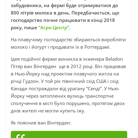
забудовника, на фермі буде отримуватися до
800 літрів молока в день. Передбачається, що
господарство почне працювати в кінці 2018
року, пише
“Агро-Центр”
.
На плавучому господарстві збираються виробляти
молоко і йогурт і продавати їх в Роттердамі.
Ідея подійної ферми виникла в інженера Beladon
Пітер ван Вінгерден ще в 2012 році. Він працював
в Нью-Йорку над проектом плавучого житла на
річці Гудзон. У той рік північний схід США і схід
Канади постраждали від урагану “Сенді”. У Нью-
Йорку через затоплених вулиць транспортне
сполучення в місті було порушено, протягом двох
днів жителі не могли купить їжу.
Як пояснив ван Вінгерден: