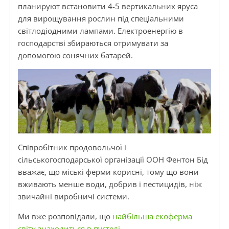
планируют встановити 4-5 вертикальних яруса
для вирощування рослин під спеціальними
світлодіодними лампами. Електроенергію в
господарстві збираються отримувати за
допомогою сонячних батарей.
Співробітник продовольчої і
сільськогосподарської організації ООН Фентон Бід
вважає, що міські ферми корисні, тому що вони
вживають менше води, добрив і пестицидів, ніж
звичайні виробничі системи.
Ми вже розповідали, що
найбільша екоферма
світу знаходиться в пустелі
.