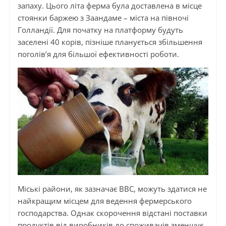
запаху. Цього літа ферма була доставлена ​​в місце
стоянки баржею з Заандаме – міста на півночі
Голландії. Для початку на платформу будуть
заселені 40 корів, пізніше планується збільшення
поголів’я для більшої ефективності роботи.
Міські райони, як зазначає BBC, можуть здатися не
найкращим місцем для ведення фермерського
господарства. Однак скорочення відстані поставки
продуктів від виробників до споживачів зменшує