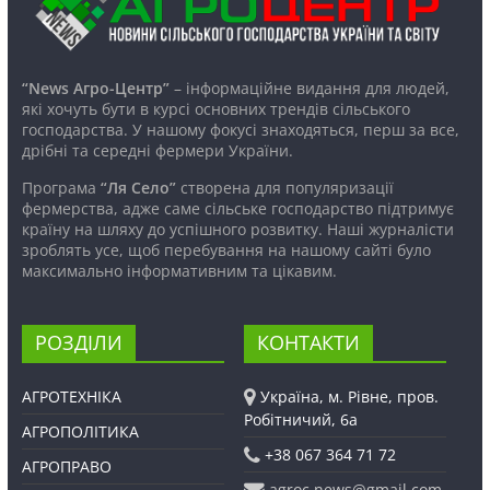
“News Агро-Центр”
– інформаційне видання для людей,
які хочуть бути в курсі основних трендів сільського
господарства. У нашому фокусі знаходяться, перш за все,
дрібні та середні фермери України.
Програма
“Ля Село”
створена для популяризації
фермерства, адже саме сільське господарство підтримує
країну на шляху до успішного розвитку. Наші журналісти
зроблять усе, щоб перебування на нашому сайті було
максимально інформативним та цікавим.
РОЗДІЛИ
КОНТАКТИ
АГРОТЕХНІКА
Україна, м. Рівне, пров.
Робітничий, 6а
АГРОПОЛІТИКА
+38 067 364 71 72
АГРОПРАВО
agroc.news@gmail.com