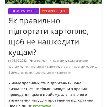
ЕКО-ФЕРМЕРСТВО
РОСЛИННИЦТВО
Як правильно
підгортати картоплю,
щоб не нашкодити
кущам?
,
,
08.06.2022
агроновини
картопля
коли огортати
,
,
,
,
картоплю
коли підгортати картопю
огортати картоплю
село
,
фермер
як правильно підгортати картоплю
У чому правильність підгортання? Вона
визначається не тільки виходячи з правил
проведення цього прийому, але і з вірного
визначення часу для проведення підгортання.
Про це пише
prostoway
.