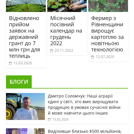
Відновлено
Місячний
Фермер з
прийом
посівний
Рівненщини
заявок на
календар на
вирощує
державний
грудень
картоплю за
грант до 7
2022
новітньою
млн грн для
технологією
25.11.2022
теплиць
12.07.2020
12.03.2026
БЛОГИ
Дмитро Соломчук: Наші аграрії
єдині у світі, хто вміє вирощувати
продукцію в умовах сучасної війни
й може навчити цього інших
13.02.2026
Виділивши близько $500 мільйонів,