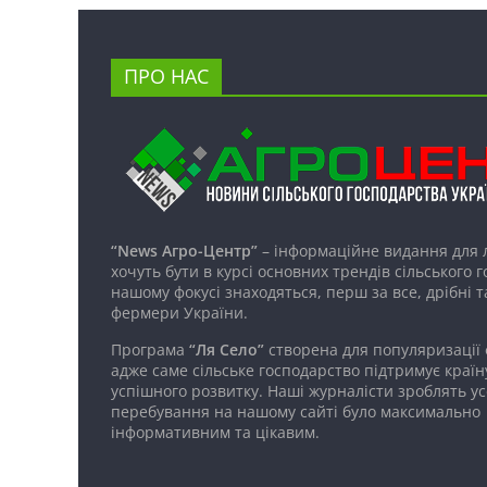
ПРО НАС
“News Агро-Центр”
– інформаційне видання для 
хочуть бути в курсі основних трендів сільського 
нашому фокусі знаходяться, перш за все, дрібні т
фермери України.
Програма
“Ля Село”
створена для популяризації
адже саме сільське господарство підтримує країн
успішного розвитку. Наші журналісти зроблять ус
перебування на нашому сайті було максимально
інформативним та цікавим.