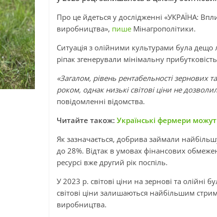
Про це йдеться у дослідженні «УКРАЇНА: Впл
виробництва»,
пише
Мінагрополітики.
Ситуація з олійними культурами була дещо л
ріпак згенерували мінімальну прибутковість
«Загалом, рівень рентабельності зернових т
роком, однак низькі світові ціни не дозволил
повідомленні відомства.
Читайте також:
Українські фермери можут
Як зазначається, добрива займали найбільшу 
до 28%. Відтак в умовах фінансових обмежен
ресурсі вже другий рік поспіль.
У 2023 р. світові ціни на зернові та олійні 
світові ціни залишаються найбільшим стри
виробництва.