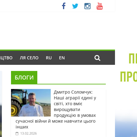
ИЦТВО
ЛЯ СЕЛО
RU
EN
БЛОГИ
Дмитро Соломчук:
Наші аграрії єдині у
світі, хто вміє
вирощувати
продукцію в умовах
сучасної війни й може навчити цього
інших
13.02.2026