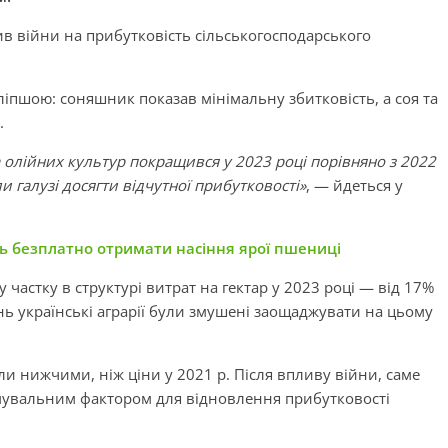
ив війни на прибутковість сільськогосподарського
іпшою: соняшник показав мінімальну збитковість, а соя та
.
а олійних культур покращився у 2023 році порівняно з 2022
и галузі досягти відчутної прибутковості»
, — йдеться у
ь безплатно отримати насіння ярої пшениці
частку в структурі витрат на гектар у 2023 році — від 17%
ь українські аграрії були змушені заощаджувати на цьому
були нижчими, ніж ціни у 2021 р. Після впливу війни, саме
мувальним фактором для відновлення прибутковості