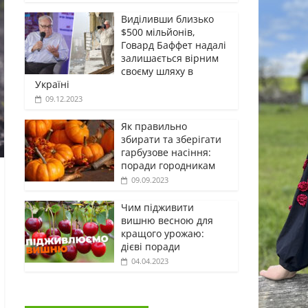
Виділивши близько
$500 мільйонів,
Говард Баффет надалі
залишається вірним
своєму шляху в
Україні
09.12.2023
Як правильно
збирати та зберігати
гарбузове насіння:
поради городникам
09.09.2023
Чим підживити
вишню весною для
кращого урожаю:
дієві поради
04.04.2023