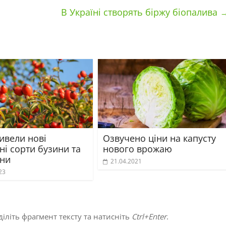
В Україні створять біржу біопалива
ивели нові
Озвучено ціни на капусту
ні сорти бузини та
нового врожаю
ни
21.04.2021
23
іліть фрагмент тексту та натисніть
Ctrl+Enter
.