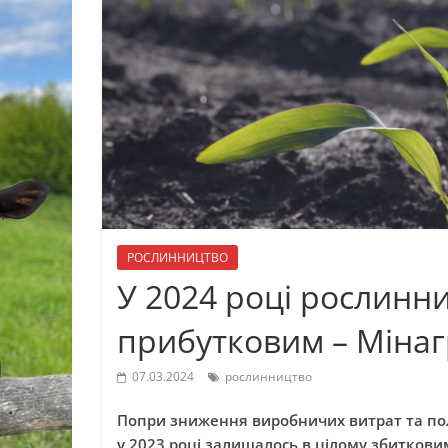
РОСЛИННИЦТВО
У 2024 році рослинни
прибутковим – Мінаг
07.03.2024
рослинництво
Попри зниження виробничих витрат та пол
у 2023 році залишалось в цілому збиткови