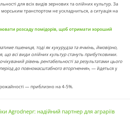
ельності для всіх видів зернових та олійних культур. За
м морським транспортом не ускладниться, а ситуація на
лювати розсаду помідорів, щоб отримати хороший
атиме пшениця, тоді як кукурудза та ячмінь, ймовірно,
я, що всі види олійних культур стануть прибутковими.
очікуваний рівень рентабельності за результатами цього
 період до повномасштабного вторгнення»
, — йдеться у
врожайності — приблизно на 4-5%.
ки Agrodnepr: надійний партнер для аграріїв