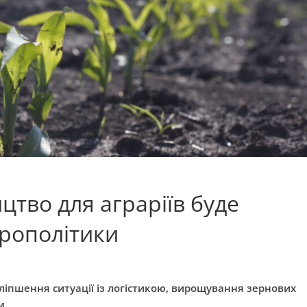
цтво для аграріїв буде
рополітики
іпшення ситуації із логістикою, вирощування зернових
м.