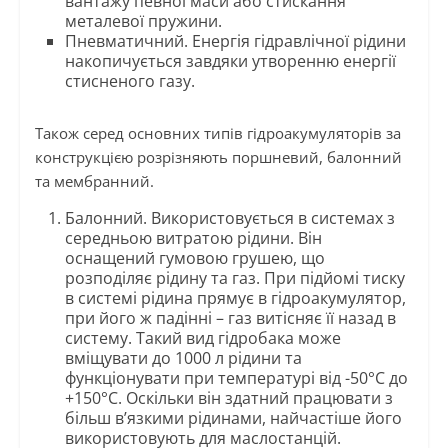
вантажу певної маси або стискання
металевої пружини.
Пневматичний. Енергія гідравлічної рідини
накопичується завдяки утворенню енергії
стисненого газу.
Також серед основних типів гідроакумуляторів за
конструкцією розрізняють поршневий, балонний
та мембранний.
Балонний. Використовується в системах з
середньою витратою рідини. Він
оснащений гумовою грушею, що
розподіляє рідину та газ. При підйомі тиску
в системі рідина прямує в гідроакумулятор,
при його ж падінні – газ витісняє її назад в
систему. Такий вид гідробака може
вміщувати до 1000 л рідини та
функціонувати при температурі від -50°C до
+150°C. Оскільки він здатний працювати з
більш в’язкими рідинами, найчастіше його
використовують для маслостанцій.