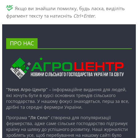
Якщо ви знайшли помилку, будь ласка, виділіть
фрагмент тексту та натисніть
Ctrl+Enter
.
ПРО НАС
“News Агро-Центр”
– інформаційне видання для людей,
які хочуть бути в курсі основних трендів сільського
господарства. У нашому фокусі знаходяться, перш за все,
дрібні та середні фермери України.
Програма
“Ля Село”
створена для популяризації
фермерства, адже саме сільське господарство підтримує
країну на шляху до успішного розвитку. Наші журналісти
зроблять усе, щоб перебування на нашому сайті було