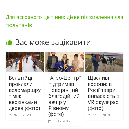
Для яскравого цвітіння: дієве підживлення для
тюльпанів
→
Вас може зацікавити:
Бельгійці
“Агро-Центр”
Щасливі
проклали
підтримав
корови: в
веломаршру
новорічний
Росії тварин
т між
благодійний
випасають в
верхівками
вечір у
VR окулярах
дерев (фото)
Рівному
(фото)
(фото)
26.11.2020
27.11.2019
15.12.2017