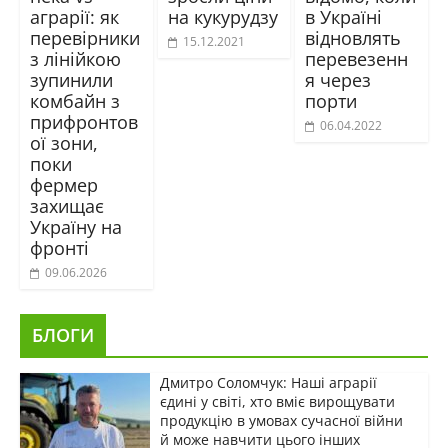
аграрії: як
на кукурудзу
в Україні
перевірники
відновлять
15.12.2021
з лінійкою
перевезенн
зупинили
я через
комбайн з
порти
прифронтов
06.04.2022
ої зони,
поки
фермер
захищає
Україну на
фронті
09.06.2026
БЛОГИ
Дмитро Соломчук: Наші аграрії
єдині у світі, хто вміє вирощувати
продукцію в умовах сучасної війни
й може навчити цього інших