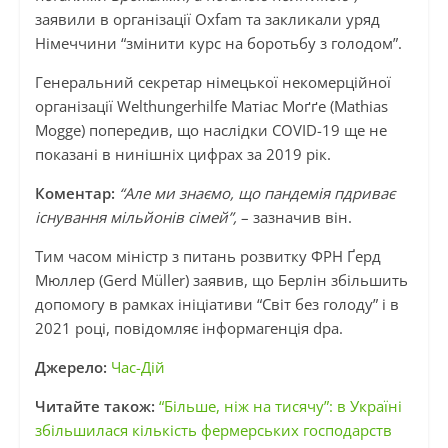
заявили в організації Oxfam та закликали уряд
Німеччини “змінити курс на боротьбу з голодом”.
Генеральний секретар німецької некомерційної
організації Welthungerhilfe Матіас Моґґе (Mathias
Mogge) попередив, що наслідки COVID-19 ще не
показані в нинішніх цифрах за 2019 рік.
Коментар:
“Але ми знаємо, що пандемія пдриває
існування мільйонів сімей”,
– зазначив він.
Тим часом міністр з питань розвитку ФРН Ґерд
Мюллер (Gerd Müller) заявив, що Берлін збільшить
допомогу в рамках ініціативи “Світ без голоду” і в
2021 році, повідомляє інформагенція dpa.
Джерело:
Час-Дій
Читайте також:
“Більше, ніж на тисячу”: в Україні
збільшилася кількість фермерських господарств