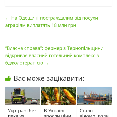
←
На Одещині постраждалим від посухи
аграріям виплатять 18 млн грн
“Власна справа”: фермер з Тернопільщини
відкриває власний готельний комплекс з
бджолотерапією
→
Вас може зацікавити:
Укртрансбез
В Україні
Стало
пека vs
зросли ціни
відомо, коли