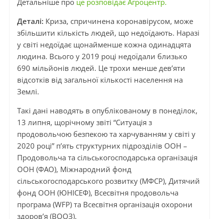
Детальніше про
це розповідає Агроцентр.
Деталі:
Криза, спричинена коронавірусом, може
збільшити кількість людей, що недоїдають. Наразі
у світі недоїдає щонайменше кожна одинадцята
людина. Всього у 2019 році недоїдали близько
690 мільйонів людей. Це трохи менше дев’яти
відсотків від загальної кількості населення на
Землі.
Такі дані наводять в опублікованому в понеділок,
13 липня, щорічному звіті “Ситуація з
продовольчою безпекою та харчуванням у світі у
2020 році” п’ять структурних підрозділів ООН –
Продовольча та сільськогосподарська організація
ООН (ФАО), Міжнародний фонд
сільськогосподарського розвитку (МФСР), Дитячий
фонд ООН (ЮНІСЕФ), Всесвітня продовольча
програма (WFP) та Всесвітня організація охорони
здоров’я (ВООЗ).