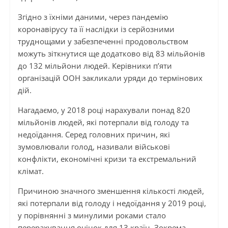
Згідно з їхніми даними, через пандемію
коронавірусу та її наслідки із серйозними
труднощами у забезпеченні продовольством
можуть зіткнутися ще додатково від 83 мільйонів
до 132 мільйони людей. Керівники п’яти
організацій ООН закликали уряди до термінових
дій.
Нагадаємо, у 2018 році нарахували понад 820
мільйонів людей, які потерпали від голоду та
недоїдання. Серед головних причин, які
зумовлювали голод, називали військові
конфлікти, економічні кризи та екстремальний
клімат.
Причиною значного зменшення кількості людей,
які потерпали від голоду і недоїдання у 2019 році,
у порівнянні з минулими роками стало
перерахування оцінок для 13 країн. Зокрема,