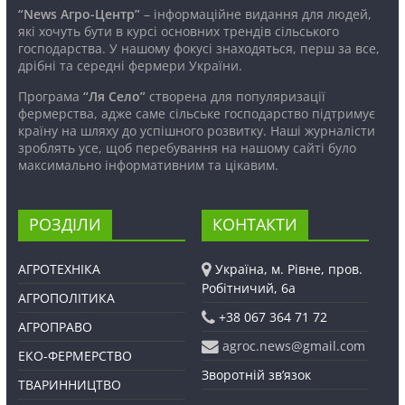
“News Агро-Центр”
– інформаційне видання для людей,
які хочуть бути в курсі основних трендів сільського
господарства. У нашому фокусі знаходяться, перш за все,
дрібні та середні фермери України.
Програма
“Ля Село”
створена для популяризації
фермерства, адже саме сільське господарство підтримує
країну на шляху до успішного розвитку. Наші журналісти
зроблять усе, щоб перебування на нашому сайті було
максимально інформативним та цікавим.
РОЗДІЛИ
КОНТАКТИ
АГРОТЕХНІКА
Україна, м. Рівне, пров.
Робітничий, 6а
АГРОПОЛІТИКА
+38 067 364 71 72
АГРОПРАВО
agroc.news@gmail.com
ЕКО-ФЕРМЕРСТВО
Зворотній зв’язок
ТВАРИННИЦТВО