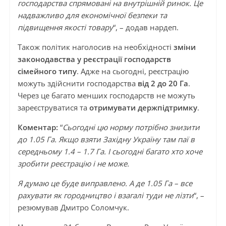
господарства спрямовані на внутрішній ринок.
Це
надважливо для економічної безпеки та
підвищення якості товару
“, – додав нардеп.
Також політик наголосив на необхідності
зміни
законодавства у реєстрації господарств
сімейного типу
. Адже на сьогодні, реєстрацію
можуть здійснити господарства
від 2 до 20 Га
.
Через це багато менших господарств не можуть
зареєструватися та
отримувати держпідтримку
.
Коментар:
“
Сьогодні цю норму потрібно знизити
до 1.05 Га. Якщо взяти Західну Україну там паї в
середньому 1.4 – 1.7 Га. І сьогодні багато хто хоче
зробити реєстрацію і не може.
Я думаю це буде виправлено. А де 1.05 Га – все
рахувати як городництво і взагалі туди не лізти
“, –
резюмував Дмитро Соломчук.