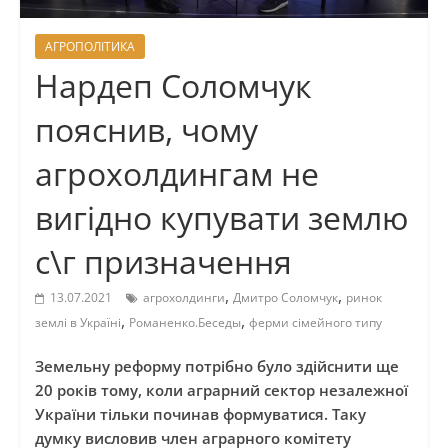
АГРОПОЛІТИКА
Нардеп Соломчук
пояснив, чому
агрохолдингам не
вигідно купувати землю
с\г призначення
,
,
13.07.2021
агрохолдинги
Дмитро Соломчук
ринок
,
,
землі в Україні
Романенко.Беседы
ферми сімейного типу
Земельну реформу потрібно було здійснити ще
20 років тому, коли аграрний сектор незалежної
України тільки починав формуватися. Таку
думку висловив член аграрного комітету