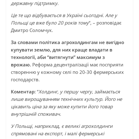
державну підтримку.
Це те що відбувається в Україні сьогодні. Але у
Польщі це вже було 20 років тому
“, – розповідає
Дмитро Соломчук.
За словами політика агрохолдингам не вигідно
купувати землю, для них краще владати в
технології, аби “витягнути” максимум з
врожаю.
Реформа децентралізації має посприяти
створенню у кожному селі по 20-30 фермерських
господарств.
Коментар:
“
Холдинг, у першу чергу, займається
лише вирощуванням технічних культур. Його не
цікавить ціна за яку може купити його товар
внутрішній споживач.
У Польщі, наприклад, є великі агрохолдинги
спрямовані на експорт, і малі фермерські