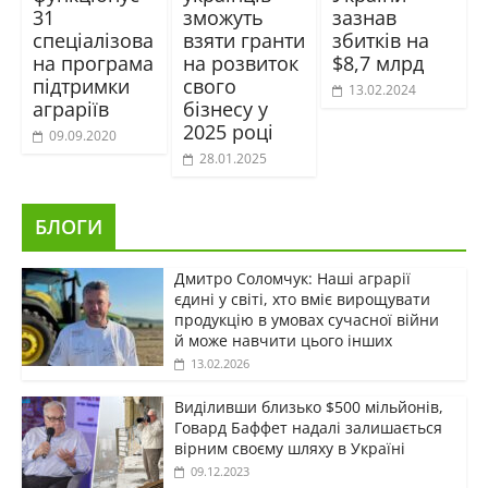
31
зможуть
зазнав
спеціалізова
взяти гранти
збитків на
на програма
на розвиток
$8,7 млрд
підтримки
свого
13.02.2024
аграріїв
бізнесу у
2025 році
09.09.2020
28.01.2025
БЛОГИ
Дмитро Соломчук: Наші аграрії
єдині у світі, хто вміє вирощувати
продукцію в умовах сучасної війни
й може навчити цього інших
13.02.2026
Виділивши близько $500 мільйонів,
Говард Баффет надалі залишається
вірним своєму шляху в Україні
09.12.2023