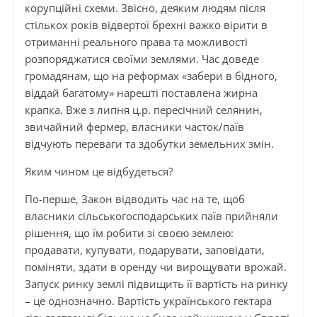
корупційні схеми. Звісно, деяким людям після
стількох років відвертої брехні важко вірити в
отриманні реального права та можливості
розпоряджатися своїми землями. Час доведе
громадянам, що на реформах «забери в бідного,
віддай багатому» нарешті поставлена жирна
крапка. Вже з липня ц.р. пересічний селянин,
звичайний фермер, власники часток/паїв
відчують переваги та здобутки земельних змін.
Яким чином це відбудеться?
По-перше, Закон відводить час на те, щоб
власники сільськогосподарських паїв прийняли
рішення, що їм робити зі своєю землею:
продавати, купувати, подарувати, заповідати,
поміняти, здати в оренду чи вирощувати врожай.
Запуск ринку землі підвищить її вартість на ринку
– це однозначно. Вартість українського гектара