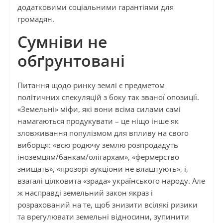
додатковими соціальними гарантіями для
громадян.
Сумніви не
обґрунтовані
Питання щодо ринку землі є предметом
політичних спекуляцій з боку так званої опозиції.
«Земельні» міфи, які вони всіма силами самі
намагаються продукувати – це ніщо інше як
зловживання популізмом для впливу на свого
виборця: «всю родючу землю розпродадуть
іноземцям/банкам/олігархам», «фермерство
знищать», «прозорі аукціони не влаштують», і,
взагалі цілковита «зрада» українського народу. Але
ж насправді земельний закон якраз і
розрахований на те, щоб знизити всілякі ризики
та врегулювати земельні відносини, зупинити