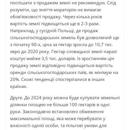
поспішати з продажем землі не рекомендую. Слід
розуміти, що зняття мораторію не вимагає
обов’язковості продажу. Через кілька років
вартість землі підвищиться ще в 2-3 рази.
Наприклад, у сусідній Польщі, де продаж
сільськогосподарських земель був дозволений ще
з початку 90-х, ціна за гектар зросла до 10,7 тис.
євро до 2020 року. Гектар словацької землі наразі
коштує майже 3,5 тис. доларів. Із зростанням цін
продажу землі відповідно підвищиться вартість
оренди сільськогосподарських паїв, як мінімум на
20%. Схожі тенденції спостерігалися в інших
країнах.
Друге. До 2024 року можна буде купувати земельні
ділянки площею не більше 100 гектарів в одні
руки. Законодавчо встановлені обмеження
максимальної площі, яка може перебувати у
власності однієї особи, та пільгові умови для