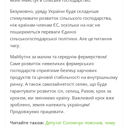
який інвестує в сільське господарство.
Безумовно, уряду України буде складніше
стимулювати розвиток сільського господарства,
ніж країнам-членам ЄС, оскільки на нас не
поширюються переваги Єдиної
сільськогосподарської політики. Але це питання
часу.
Майбутнє за малим та середнім фермерством!
Саме розвиток невеликих фермерських
господарств сприятиме безпеці харчових
продуктів та ціновій стабільності на внутрішньому
ринку. А також самозайнятості селян, що буде
гарантувати розвиток сіл, селищ. Разом, крок за
кроком, ми змінюємо країну. Важливий крок вже
зроблено, земля належить українцям!
Продовжуємо працювати.
Читайте також:
Депутат Соломчук пояснив, чому