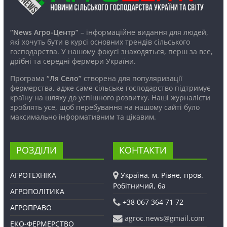
“News Агро-Центр”
– інформаційне видання для людей,
які хочуть бути в курсі основних трендів сільського
господарства. У нашому фокусі знаходяться, перш за все,
дрібні та середні фермери України.
Програма
“Ля Село”
створена для популяризації
фермерства, адже саме сільське господарство підтримує
країну на шляху до успішного розвитку. Наші журналісти
зроблять усе, щоб перебування на нашому сайті було
максимально інформативним та цікавим.
РОЗДІЛИ
КОНТАКТИ
АГРОТЕХНІКА
Україна, м. Рівне, пров.
Робітничий, 6а
АГРОПОЛІТИКА
+38 067 364 71 72
АГРОПРАВО
agroc.news@gmail.com
ЕКО-ФЕРМЕРСТВО