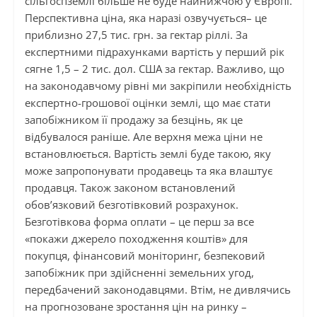
сільгоспземлі більше не буде найнижчою у Європі.
Перспективна ціна, яка наразі озвучується– це
приблизно 27,5 тис. грн. за гектар ріллі. За
експертними підрахунками вартість у перший рік
сягне 1,5 – 2 тис. дол. США за гектар. Важливо, що
на законодавчому рівні ми закріпили необхідність
експертно-грошової оцінки землі, що має стати
запобіжником її продажу за безцінь, як це
відбувалося раніше. Але верхня межа ціни не
встановлюється. Вартість землі буде такою, яку
може запропонувати продавець та яка влаштує
продавця. Також законом встановлений
обов’язковий безготівковий розрахунок.
Безготівкова форма оплати – це перш за все
«покажи джерело походження коштів» для
покупця, фінансовий моніторинг, безпековий
запобіжник при здійсненні земельних угод,
передбачений законодавцями. Втім, не дивлячись
на прогнозоване зростання цін на ринку –