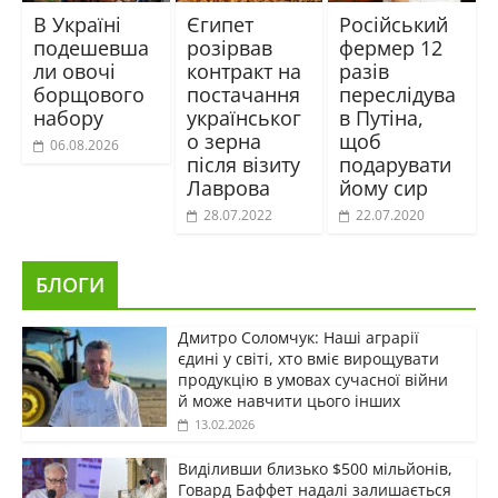
В Україні
Єгипет
Російський
подешевша
розірвав
фермер 12
ли овочі
контракт на
разів
борщового
постачання
переслідува
набору
українськог
в Путіна,
о зерна
щоб
06.08.2026
після візиту
подарувати
Лаврова
йому сир
28.07.2022
22.07.2020
БЛОГИ
Дмитро Соломчук: Наші аграрії
єдині у світі, хто вміє вирощувати
продукцію в умовах сучасної війни
й може навчити цього інших
13.02.2026
Виділивши близько $500 мільйонів,
Говард Баффет надалі залишається