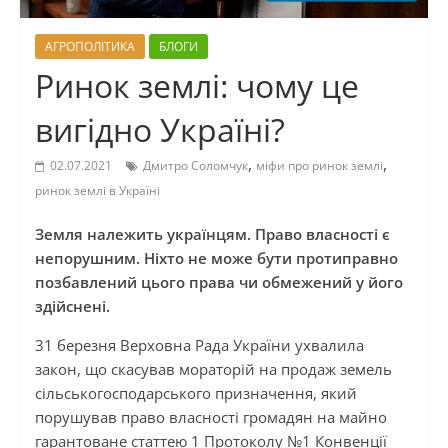
АГРОПОЛІТИКА
БЛОГИ
Ринок землі: чому це
вигідно Україні?
,
,
02.07.2021
Дмитро Соломчук
міфи про ринок землі
ринок землі в Україні
Земля належить українцям. Право власності є
непорушним. Ніхто не може бути протиправно
позбавлений цього права чи обмежений у його
здійснені.
31 березня Верховна Рада України ухвалила
закон, що скасував мораторій на продаж земель
сільськогосподарського призначення, який
порушував право власності громадян на майно
гарантоване статтею 1 Протоколу №1 Конвенції