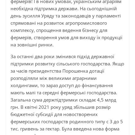
фермерів! І в нових умовах, українським аграріям
необхідна підтримка держави. На сьогоднішній
день зусилля Уряду та законодавців у парламенті
спрямовані на розвиток агропромислового
комплексу, спрощення ведення бізнесу для
фермерів, створення умов для виходу їх продукції
на зовнішні ринки.
За останні два роки змінився підхід державної
підтримки розвитку сільського господарства. Якщо
за часів президентства Порошенка дотації
розподіляли між великими аграрними
холдингами, то зараз доступ до фінансування
мають малі та середні фермерські господарства.
Загальна сума держпідтримки складає 4,5 млрд
грн. В квітні 2021 року уряд збільшив розмір
бюджетної субсидії для новостворених
фермерських господарств родинного типу с 3 до 5
тис. гривень за гектар. Була введена нова форма