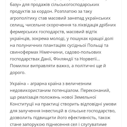
базу» для продажів сільськогосподарських
продуктів за кордон. Розплатою за таку
агрополітику став масовий занепад українських
селищ, чисельне скорочення та ліквідація дрібних
фермерських господарств, масовий відтік
українців, зокрема молоді, у пошуках кращої долі
на полуничних плантаціях сусідньої Польщі та
свинофермах Німеччини, садово-польових
господарствах Данії, Фінляндії та Норвегії…
Помилки виправляти важко, а політичні ще й
дорого.
Україна – аграрна країна з величезним
недовикористаним потенціалом. Переконаний,
що реалізація положень нової Земельної
Конституції на практиці створить відповідні умови
для залучення інвестицій в сільське господарство,
дозволить підвищити його ефективність, також
стане запорукою піднесення сел і слугуватиме