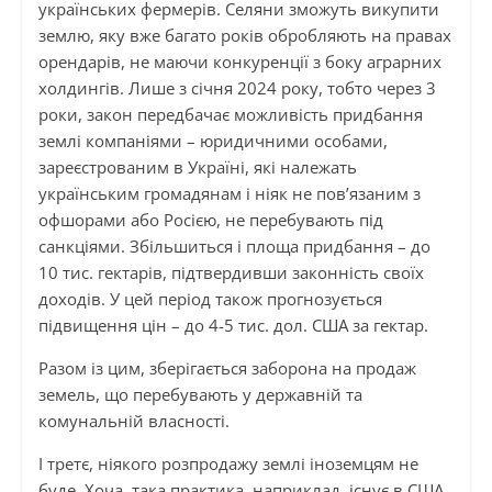
українських фермерів. Селяни зможуть викупити
землю, яку вже багато років обробляють на правах
орендарів, не маючи конкуренції з боку аграрних
холдингів. Лише з січня 2024 року, тобто через 3
роки, закон передбачає можливість придбання
землі компаніями – юридичними особами,
зареєстрованим в Україні, які належать
українським громадянам і ніяк не пов’язаним з
офшорами або Росією, не перебувають під
санкціями. Збільшиться і площа придбання – до
10 тис. гектарів, підтвердивши законність своїх
доходів. У цей період також прогнозується
підвищення цін – до 4-5 тис. дол. США за гектар.
Разом із цим, зберігається заборона на продаж
земель, що перебувають у державній та
комунальній власності.
І третє, ніякого розпродажу землі іноземцям не
буде. Хоча, така практика, наприклад, існує в США,