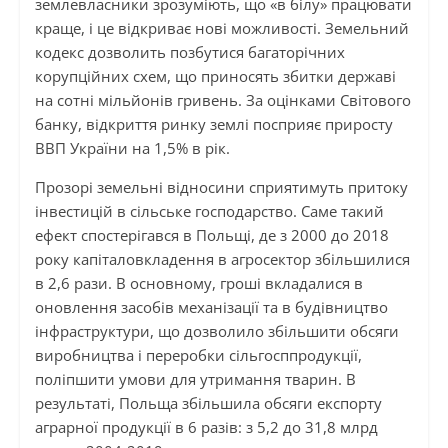
землевласники зрозуміють, що «в білу» працювати
краще, і це відкриває нові можливості. Земельний
кодекс дозволить позбутися багаторічних
корупційних схем, що приносять збитки державі
на сотні мільйонів гривень. За оцінками Світового
банку, відкриття ринку землі посприяє приросту
ВВП України на 1,5% в рік.
Прозорі земельні відносини сприятимуть притоку
інвестицій в сільське господарство. Саме такий
ефект спостерігався в Польщі, де з 2000 до 2018
року капіталовкладення в агросектор збільшилися
в 2,6 рази. В основному, гроші вкладалися в
оновлення засобів механізації та в будівництво
інфраструктури, що дозволило збільшити обсяги
виробництва і переробки сільгосппродукції,
поліпшити умови для утримання тварин. В
результаті, Польща збільшила обсяги експорту
аграрної продукції в 6 разів: з 5,2 до 31,8 млрд