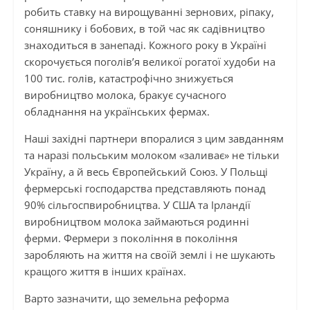
робить ставку на вирощуванні зернових, ріпаку,
соняшнику і бобових, в той час як садівництво
знаходиться в занепаді. Кожного року в Україні
скорочується поголів’я великої рогатої худоби на
100 тис. голів, катастрофічно знижується
виробництво молока, бракує сучасного
обладнання на українських фермах.
Наші західні партнери впоралися з цим завданням
та наразі польським молоком «заливає» не тільки
Україну, а й весь Європейський Союз. У Польщі
фермерські господарства представляють понад
90% сільгоспвиробництва. У США та Ірландії
виробництвом молока займаються родинні
ферми. Фермери з покоління в покоління
заробляють на життя на своїй землі і не шукають
кращого життя в інших країнах.
Варто зазначити, що земельна реформа