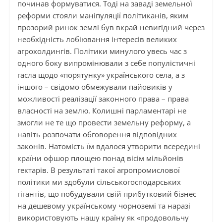
починав формуватися. Тоді на заваді земельної
реформи стояли маніпуляції політиканів, яким
прозорий ринок землі був вкрай невигідний через
необхідність лобіювання інтересів великих
агрохолдингів. Політики минулого увесь час з
одного боку випромінювали з себе популістичні
гасла щодо «порятунку» українського села, а з
іншого – свідомо обмежували пайовиків у
можливості реалізації законного права – права
власності на землю. Колишні парламентарі не
змогли не те що провести земельну реформу, а
навіть розпочати обговорення відповідних
законів. Натомість їм вдалося утворити всередині
країни офшор площею понад вісім мільйонів
гектарів. В результаті такої агропромислової
політики ми здобули сільськогосподарських
гігантів, що побудували свій прибутковий бізнес
на дешевому українському чорноземі та наразі
використовують нашу країну як «продовольчу