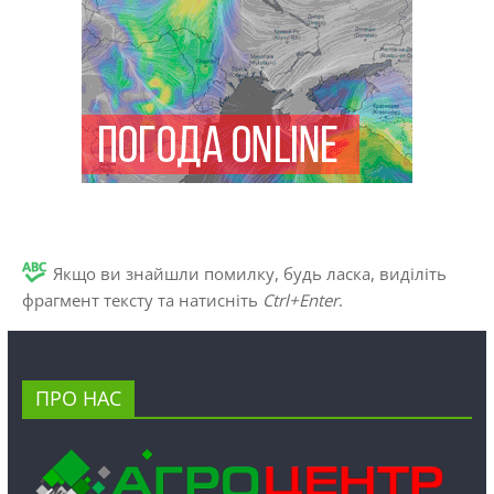
Якщо ви знайшли помилку, будь ласка, виділіть
фрагмент тексту та натисніть
Ctrl+Enter
.
ПРО НАС