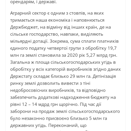
орендарям, і державі.
Аграрний сектор є одним з стовпів, на яких
тримається наша економіка і наповнюється
Держбюджет, на відміну від інших країн, де на
сільське господарство, навпаки, виділяють
мільярдні дотації. Зокрема, сума сплати платників
єдиного податку четвертої групи з обробітку 19,7
млн га землі становила за 2020 рік 5,27 млрд грн.
Загальна ж площа сільськогосподарських угідь в
обробітку у всіх категорій виробників згідно даних
Держстату складає близько 29 млн га. Детінізація
ринку землі дозволить вивести з тіні
недобросовісних виробників, та відповідно
забезпечить додаткові надходження бюджету на
рівні 12 – 14 мдрд грн щорічно. Під час дії
заборони на продаж землі сільськогосподарського
було незаконно присвоєно близько 5 млн га
державних угідь. Переконаний, що