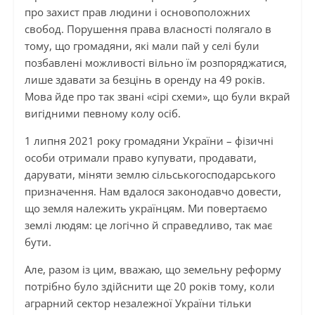
про захист прав людини і основоположних
свобод. Порушення права власності полягало в
тому, що громадяни, які мали пай у селі були
позбавлені можливості вільно їм розпоряджатися,
лише здавати за безцінь в оренду на 49 років.
Мова йде про так звані «сірі схеми», що були вкрай
вигідними певному колу осіб.
1 липня 2021 року громадяни України – фізичні
особи отримали право купувати, продавати,
дарувати, міняти землю сільськогосподарського
призначення. Нам вдалося законодавчо довести,
що земля належить українцям. Ми повертаємо
землі людям: це логічно й справедливо, так має
бути.
Але, разом із цим, вважаю, що земельну реформу
потрібно було здійснити ще 20 років тому, коли
аграрний сектор незалежної України тільки