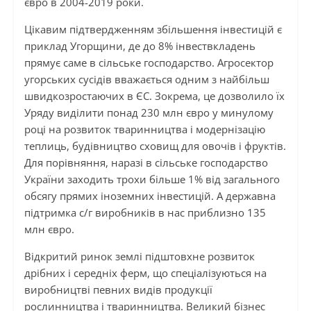
євро в 2004-2019 роки.
Цікавим підтвердженням збільшення інвестицій є
приклад Угорщини, де до 8% інвествкладень
прямує саме в сільське господарство. Агросектор
угорських сусідів вважається одним з найбільш
швидкозростаючих в ЄС. Зокрема, це дозволило їх
Уряду виділити понад 230 млн євро у минулому
році на розвиток тваринництва і модернізацію
теплиць, будівництво сховищ для овочів і фруктів.
Для порівняння, наразі в сільське господарство
України заходить трохи більше 1% від загального
обсягу прямих іноземних інвестицій. А державна
підтримка с/г виробників в нас приблизно 135
млн євро.
Відкритий ринок землі підштовхне розвиток
дрібних і середніх ферм, що спеціалізуються на
виробництві певних видів продукції
рослинництва і тваринництва. Великий бізнес