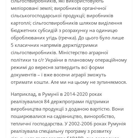
сільгоспвиробників, які використовують
меліоровані землі; виробників органічної
сільськогосподарської продукції; виробників
картоплі; сільгоспвиробників шляхом виділення
бюджетних субсидій з розрахунку на одиницю
оброблюваних угідь (гречка). До цього було лише
5 класичних напрямів держпідтримки
сільгоспвиробників. Міністерство аграрної
політики та с/г України в плановому операційному
режимі до вересня затвердить всі форми
документів – і вже восени аграрії зможуть
отримати кошти. Але ми на цьому не зупиняємося.
Наприклад, в Румунії в 2014-2020 роках
реалізувалися 84 держпрограми підтримки
виробництва продукції з доданою вартістю. Вони
поширювалися на садівництво, виноробство,
тепличні господарства. У 2002-2006 роках Румунія
реалізувала спеціальну програму з розвитку