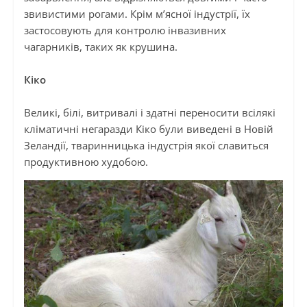
звивистими рогами. Крім м’ясної індустрії, їх
застосовують для контролю інвазивних
чагарників, таких як крушина.
Кіко
Великі, білі, витривалі
і
здатні переносити всілякі
кліматичні негаразди
Кіко
були виведені в Новій
Зеландії, тваринницька індустрія якої славиться
продуктивною худобою.