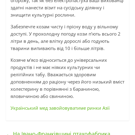
огорожу,
так як
без електропастуха ваші вихованці
здатні нанести візит на сусідську ділянку і
знищити культурні рослини.
Забезпечте козам чисту і прісну воду у вільному
доступі. У прохолодну погоду кози п’ють всього 2
літри в день, але влітку дорослі або годують
тварини випивають від 10 і більше літрів.
Козяче м’ясо відноситься до універсальних
продуктів і не має ніяких культурних чи
релігійних табу. Вважається здоровим
доповненням до раціону через його низький вміст
холестерину в порівнянні з бараниною,
яловичиною або свининою.
Український мед завойовуватиме ринки Азії
←
На Івано-Франківщині птахофабрика