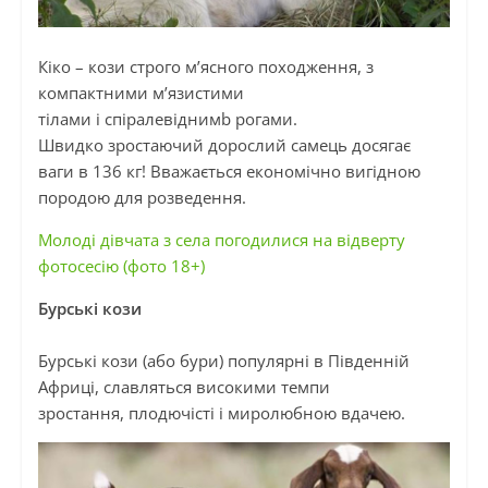
Кіко
–
кози строго м’ясного походження, з
компактними м’язистими
тілами
і
спіралевіднимb
рогами.
Швидко
зростаючий
дорослий самець досягає
ваги в 136 кг! Вважається економічно вигідною
породою для розведення.
Молоді дівчата з села погодилися на відверту
фотосесію (фото 18+)
Бурські кози
Бурські кози (або бури) популярні в Південній
Африці, славляться високими темпи
зростання,
плодючісті
і
миролюбною вдачею.