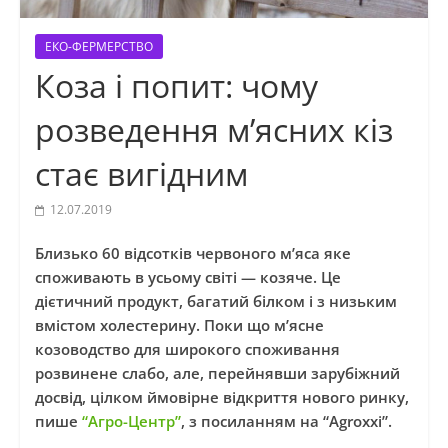
ЕКО-ФЕРМЕРСТВО
Коза і попит: чому
розведення м’ясних кіз
стає вигідним
12.07.2019
Близько 60 відсотків червоного м’яса яке
споживають в усьому світі — козяче. Це
дієтичний продукт, багатий білком і з низьким
вмістом холестерину. Поки що м’ясне
козоводство для широкого споживання
розвинене слабо, але, перейнявши зарубіжний
досвід, цілком ймовірне відкриття нового ринку,
пише
“Агро-Центр”
, з посиланням на “Agroxxi”.