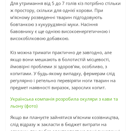
Для утримання від 5 до 7 голів кіз потрібно стільки
ж простору, скільки для однієї корови. При
м’ясному розведенні тварин підгодовують
бовтанкою з кукурудзяної муки. Насіння
бавовнику є ще однією високоенергетичною і
високобілковою добавкою.
Кіз можна тримати практично де завгодно, але
якщо вони мешкають в болотистій місцевості,
ймовірні проблеми зі здоров’ям, особливо, з
копитами. У будь-якому випадку, фермерам слід
регулярно і ретельно перевіряти ноги тварин на
предмет наявності виразок, зарослих копит.
Українська компанія розробила окуляри з кави та
льону (фото)
Якщо ви плануєте зайнятися м’ясним козівництва,
слід відразу ж закласти в бюджет витрати на