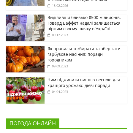
13.02.2026
Виділивши близько $500 мільйонів,
Говард Баффет надалі залишається
вірним своєму шляху в Україні
09.12.2023
Як правильно збирати та зберігати
гарбузове насіння: поради
городникам
09.09.2023
Чим підживити вишню весною для
кращого урожаю: дієві поради
04.04.2023
ПОГОДА ОНЛАЙН