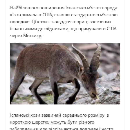
Найбільшого поширення іспанська м’ясна порода
кіз отримала в США, ставши стандартною м’ясною
породою. Ці кози
–
нащадки тварин, завезених
іспанськими дослідниками, що прямували в США
через Мексику.
Іспанські кози зазвичай середнього розміру, з
короткою шерстю, можуть бути різного
забарвлення, але відрізняються довгими
і
часто