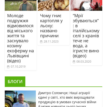
Молоде
Чому гниє
“Мрії
подружжя
картопля у
збуваються”
відмовилося
льоху:
: в
від міського
названо
італійському
життя та
причини
селі з кранів
заснувало
тече не
28.11.2023
козину
вода, а
екоферму на
ігристе вино
Львівщині
(відео)
(відео)
08.03.2020
07.10.2019
БЛОГИ
Дмитро Соломчук: Наші аграрії
єдині у світі, хто вміє вирощувати
продукцію в умовах сучасної війни
й може навчити цього інших