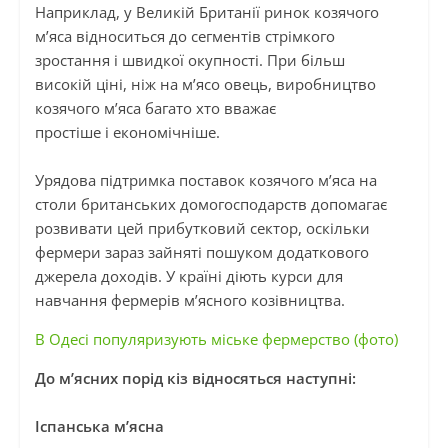
Наприклад, у Великій Британії ринок козячого
м’яса відноситься до сегментів стрімкого
зростання і швидкої окупності. При
більш
високій
ціні, ніж на м’ясо овець, виробництво
козячого м’яса багато хто вважає
простіше
і
економічніше
.
Урядова підтримка
поставок
козячого м’яса на
столи британських домогосподарств допомагає
розвивати цей прибутковий сектор, оскільки
фермери зараз зайняті пошуком додаткового
джерела доходів. У країні діють курси для
навчання фермерів м’ясного козівництва.
В Одесі популяризують міське фермерство (фото)
До м’ясних порід кіз відносяться наступні:
Іспанська м’ясна