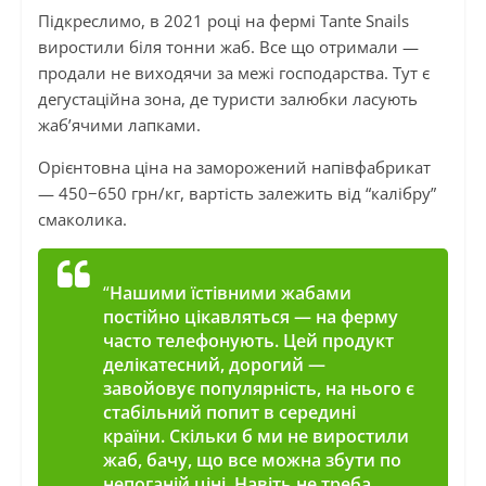
Підкреслимо, в 2021 році на фермі Tante Snails
виростили біля тонни жаб. Все що отримали —
продали не виходячи за межі господарства. Тут є
дегустаційна зона, де туристи залюбки ласують
жаб’ячими лапками.
Орієнтовна ціна на заморожений напівфабрикат
— 450−650 грн/кг, вартість залежить від “калібру”
смаколика.
“
Нашими їстівними жабами
постійно цікавляться — на ферму
часто телефонують. Цей продукт
делікатесний, дорогий —
завойовує популярність, на нього є
стабільний попит в середині
країни. Скільки б ми не виростили
жаб, бачу, що все можна збути по
непоганій ціні. Навіть не треба