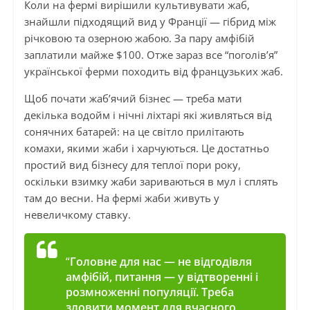
Коли на фермі вирішили культивувати жаб,
знайшли підходящий вид у Франції — гібрид між
річковою та озерною жабою. За пару амфібій
заплатили майже $100. Отже зараз все “поголів’я”
української ферми походить від французьких жаб.
Щоб почати жаб’ячий бізнес — треба мати
декілька водойм і нічні ліхтарі які живляться від
сонячних батарей: на це світло прилітають
комахи, якими жаби і харчуються. Це достатньо
простий вид бізнесу для теплої пори року,
оскільки взимку жаби зариваються в мул і сплять
там до весни. На фермі жаби живуть у
невеличкому ставку.
“
Головне для нас — не відгодівля
амфібій, питання — у відтворенні і
розмноженні популяції. Треба
зловити момент для вчасного