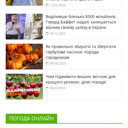
13.02.2026
Виділивши близько $500 мільйонів,
Говард Баффет надалі залишається
вірним своєму шляху в Україні
09.12.2023
Як правильно збирати та зберігати
гарбузове насіння: поради
городникам
09.09.2023
Чим підживити вишню весною для
кращого урожаю: дієві поради
04.04.2023
ПОГОДА ОНЛАЙН