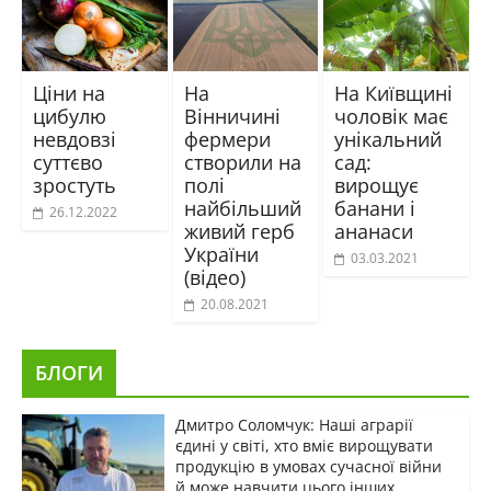
Ціни на
На
На Київщині
цибулю
Вінничині
чоловік має
невдовзі
фермери
унікальний
суттєво
створили на
сад:
зростуть
полі
вирощує
найбільший
банани і
26.12.2022
живий герб
ананаси
України
03.03.2021
(відео)
20.08.2021
БЛОГИ
Дмитро Соломчук: Наші аграрії
єдині у світі, хто вміє вирощувати
продукцію в умовах сучасної війни
й може навчити цього інших