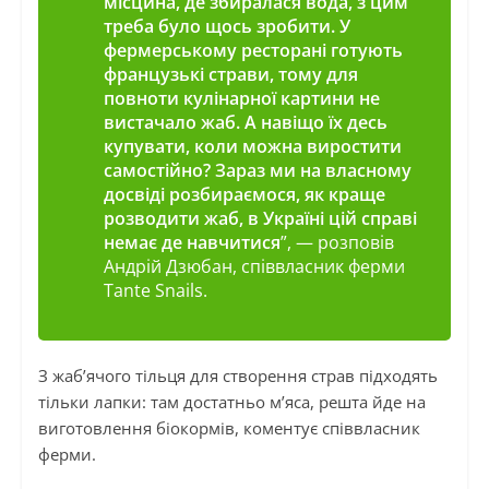
місцина, де збиралася вода, з цим
треба було щось зробити. У
фермерському ресторані готують
французькі страви, тому для
повноти кулінарної картини не
вистачало жаб. А навіщо їх десь
купувати, коли можна виростити
самостійно? Зараз ми на власному
досвіді розбираємося, як краще
розводити жаб, в Україні цій справі
немає де навчитися
”, — розповів
Андрій Дзюбан, співвласник ферми
Tante Snails.
З жаб’ячого тільця для створення страв підходять
тільки лапки: там достатньо м’яса, решта йде на
виготовлення біокормів, коментує співвласник
ферми.