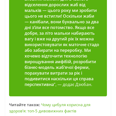
відселення дорослих жаб від
мальків — цього року ми зробити
цього не встигли! Оскільки жаби
— канібали, вони буквально за два
дні з’їли все потомство. Якщо все
добре, за літо мальки набирають
вагу і вже на другий рік їх можна
використовувати як маточне стадо
або забирати на переробку. Ми
хочемо відточити технологію
вирощування амфібій, розробити
бізнес-модель жаб’ячої ферми,
порахувати витрати за рік і
подивитися наскільки ця справа
перспективна
”, — додає Дзюбан.
Читайте також:
Чому цибуля корисна для
здоров’я: топ-5 дивовижних фактів